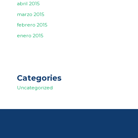
abril 2015
marzo 2015
febrero 2015
enero 2015
Categories
Uncategorized