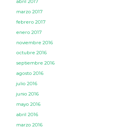
abril 2017
marzo 2017
febrero 2017
enero 2017
noviembre 2016
octubre 2016
septiembre 2016
agosto 2016
julio 2016
junio 2016
mayo 2016
abril 2016
marzo 2016