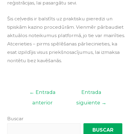
reģistrācijas, lai pasargātu sevi.
Šis ceļvedis ir balstīts uz praktisku pieredzi un
tipiskām kazino procedūrām. Vienmēr pārbaudiet
aktuālos noteikumus platformā, jo tie var mainīties.
Atcerieties – pirms spēlēšanas pārliecinieties, ka
esat izpildījis visus priekšnosacījumus, lai izmaksa
noritētu bez kavēšanās.
←
Entrada
Entrada
anterior
siguiente
→
Buscar
BUSCAR