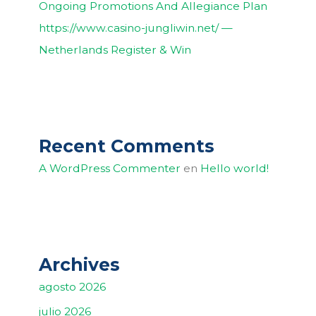
Ongoing Promotions And Allegiance Plan
https://www.casino-jungliwin.net/ —
Netherlands Register & Win
Recent Comments
A WordPress Commenter
en
Hello world!
Archives
agosto 2026
julio 2026