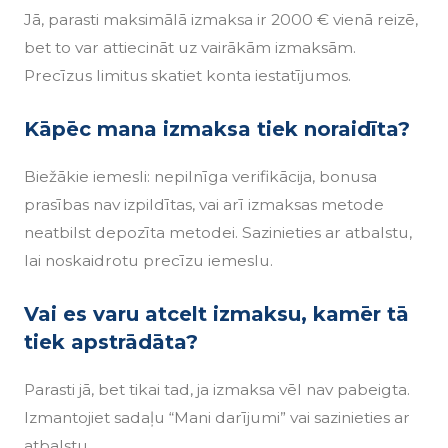
Jā, parasti maksimālā izmaksa ir 2000 € vienā reizē,
bet to var attiecināt uz vairākām izmaksām.
Precīzus limitus skatiet konta iestatījumos.
Kāpēc mana izmaksa tiek noraidīta?
Biežākie iemesli: nepilnīga verifikācija, bonusa
prasības nav izpildītas, vai arī izmaksas metode
neatbilst depozīta metodei. Sazinieties ar atbalstu,
lai noskaidrotu precīzu iemeslu.
Vai es varu atcelt izmaksu, kamēr tā
tiek apstrādāta?
Parasti jā, bet tikai tad, ja izmaksa vēl nav pabeigta.
Izmantojiet sadaļu “Mani darījumi” vai sazinieties ar
atbalstu.