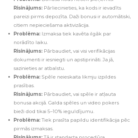
Risinājums:
Pārliecinieties, ka kods ir ievadīts
pareizi pirms depozīta. Daži bonusi ir automātiski,
citiem nepieciešama aktivizācija.
Problēma:
Izmaksa tiek kavēta ilgāk par
norādīto laiku.
Risinājums:
Pārbaudiet, vai visi verifikācijas
dokumenti ir iesniegti un apstiprināti. Ja jā,
sazinieties ar atbalstu.
Problēma:
Spēle neieskaita likmju izpildes
prasības.
Risinājums:
Pārbaudiet, vai spēle ir atļauta
bonusa akcijā. Galda spēles un video pokers
bieži dod tikai 5–10% ieguldījumu.
Problēma:
Tiek prasīta papildu identifikācija pēc
pirmās izmaksas.
Risinājums:
Tā ir standarta procedūra.