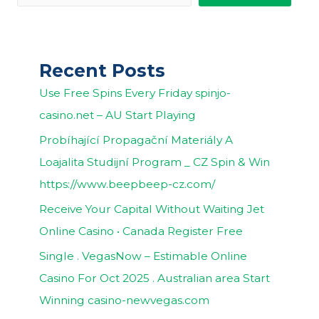
Recent Posts
Use Free Spins Every Friday spinjo-
casino.net – AU Start Playing
Probíhající Propagační Materiály A
Loajalita Studijní Program _ CZ Spin & Win
https://www.beepbeep-cz.com/
Receive Your Capital Without Waiting Jet
Online Casino • Canada Register Free
Single . VegasNow – Estimable Online
Casino For Oct 2025 . Australian area Start
Winning casino-newvegas.com