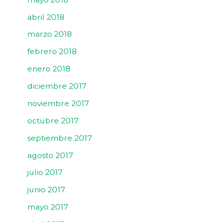
abril 2018
marzo 2018
febrero 2018
enero 2018
diciembre 2017
noviembre 2017
octubre 2017
septiembre 2017
agosto 2017
julio 2017
junio 2017
mayo 2017