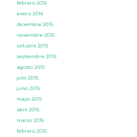
febrero 2016
enero 2016
diciembre 2015
noviembre 2015
octubre 2015
septiembre 2015
agosto 2015
julio 2015
junio 2015
mayo 2015
abril 2015
marzo 2015
febrero 2015