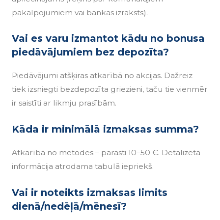
pakalpojumiem vai bankas izraksts).
Vai es varu izmantot kādu no bonusa
piedāvājumiem bez depozīta?
Piedāvājumi atšķiras atkarībā no akcijas. Dažreiz
tiek izsniegti bezdepozīta griezieni, taču tie vienmēr
ir saistīti ar likmju prasībām.
Kāda ir minimālā izmaksas summa?
Atkarībā no metodes – parasti 10–50 €. Detalizētā
informācija atrodama tabulā iepriekš.
Vai ir noteikts izmaksas limits
dienā/nedēļā/mēnesī?