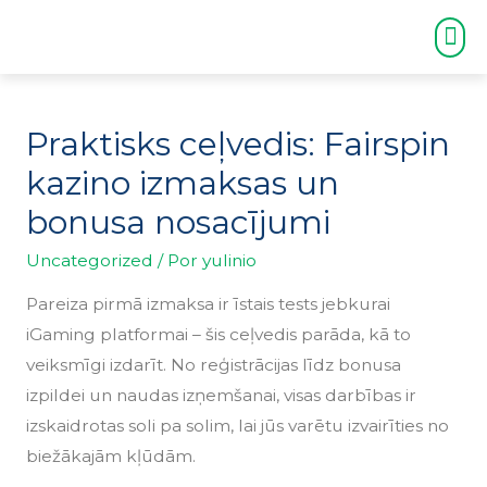
CLIENTES Y DISTRIBUIDORES
Praktisks ceļvedis: Fairspin
kazino izmaksas un
bonusa nosacījumi
Uncategorized
/ Por
yulinio
Pareiza pirmā izmaksa ir īstais tests jebkurai
iGaming platformai – šis ceļvedis parāda, kā to
veiksmīgi izdarīt. No reģistrācijas līdz bonusa
izpildei un naudas izņemšanai, visas darbības ir
izskaidrotas soli pa solim, lai jūs varētu izvairīties no
biežākajām kļūdām.