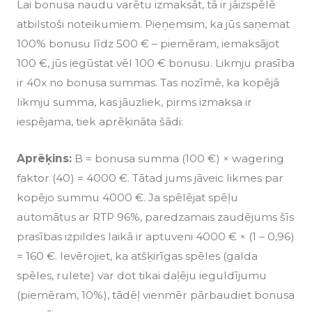
Lai bonusa naudu varētu izmaksāt, tā ir jāizspēlē
atbilstoši noteikumiem. Pieņemsim, ka jūs saņemat
100% bonusu līdz 500 € – piemēram, iemaksājot
100 €, jūs iegūstat vēl 100 € bonusu. Likmju prasība
ir 40x no bonusa summas. Tas nozīmē, ka kopējā
likmju summa, kas jāuzliek, pirms izmaksa ir
iespējama, tiek aprēķināta šādi:
Aprēķins:
B = bonusa summa (100 €) × wagering
faktor (40) = 4000 €. Tātad jums jāveic likmes par
kopējo summu 4000 €. Ja spēlējat spēļu
automātus ar RTP 96%, paredzamais zaudējums šīs
prasības izpildes laikā ir aptuveni 4000 € × (1 – 0,96)
= 160 €. Ievērojiet, ka atšķirīgas spēles (galda
spēles, rulete) var dot tikai daļēju ieguldījumu
(piemēram, 10%), tādēļ vienmēr pārbaudiet bonusa