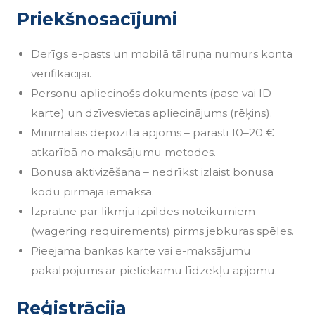
Priekšnosacījumi
Derīgs e-pasts un mobilā tālruņa numurs konta
verifikācijai.
Personu apliecinošs dokuments (pase vai ID
karte) un dzīvesvietas apliecinājums (rēķins).
Minimālais depozīta apjoms – parasti 10–20 €
atkarībā no maksājumu metodes.
Bonusa aktivizēšana – nedrīkst izlaist bonusa
kodu pirmajā iemaksā.
Izpratne par likmju izpildes noteikumiem
(wagering requirements) pirms jebkuras spēles.
Pieejama bankas karte vai e-maksājumu
pakalpojums ar pietiekamu līdzekļu apjomu.
Reģistrācija