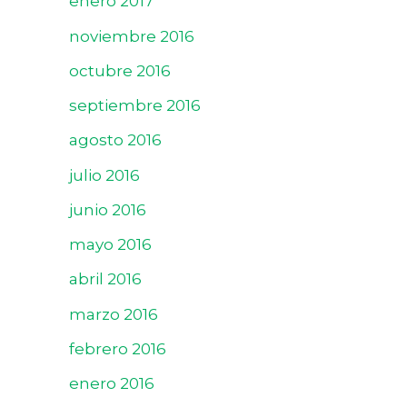
enero 2017
noviembre 2016
octubre 2016
septiembre 2016
agosto 2016
julio 2016
junio 2016
mayo 2016
abril 2016
marzo 2016
febrero 2016
enero 2016