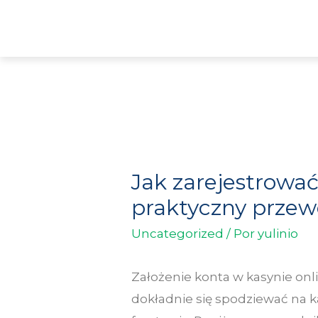
Jak zarejestrować
praktyczny przew
Uncategorized
/ Por
yulinio
Założenie konta w kasynie onli
dokładnie się spodziewać na k