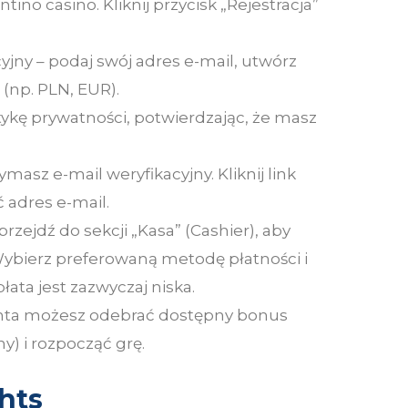
tino casino. Kliknij przycisk „Rejestracja”
yjny – podaj swój adres e-mail, utwórz
 (np. PLN, EUR).
tykę prywatności, potwierdzając, że masz
masz e-mail weryfikacyjny. Kliknij link
 adres e-mail.
przejdź do sekcji „Kasa” (Cashier), aby
Wybierz preferowaną metodę płatności i
ata jest zazwyczaj niska.
nta możesz odebrać dostępny bonus
ny) i rozpocząć grę.
hts