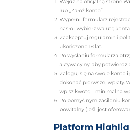
Wejdź na oficjalną stronę Win
lub „Załóż konto”.
Wypełnij formularz rejestrac
hasło i wybierz walutę konta
Zaakceptuj regulamin i poli
ukończone 18 lat.
Po wysłaniu formularza otrzy
aktywacyjny, aby potwierdzić
Zaloguj się na swoje konto i 
dokonać pierwszej wpłaty. 
wpisz kwotę – minimalna wpł
Po pomyślnym zasileniu ko
powitalny (jeśli jest oferowa
Platform Highlig