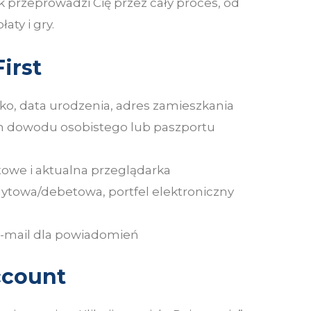
k przeprowadzi Cię przez cały proces, od
ty i gry.
irst
ko, data urodzenia, adres zamieszkania
an dowodu osobistego lub paszportu
towe i aktualna przeglądarka
dytowa/debetowa, portfel elektroniczny
e-mail dla powiadomień
ccount