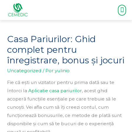
CLIENTES Y DISTRIBUIDORES
Casa Pariurilor: Ghid
complet pentru
înregistrare, bonus și jocuri
Uncategorized
/ Por
yulinio
Fie că ești un vizitator pentru prima dată sau te
întorci la
Aplicatie casa pariurilor
, acest ghid
acoperă funcțiile esențiale pe care trebuie să le
cunoști. Vei afla cum să îți creezi contul, cum
funcționează bonusurile, ce metode de plată sunt
disponibile și cum să te bucuri de o experiență
sigură și profitabilă.