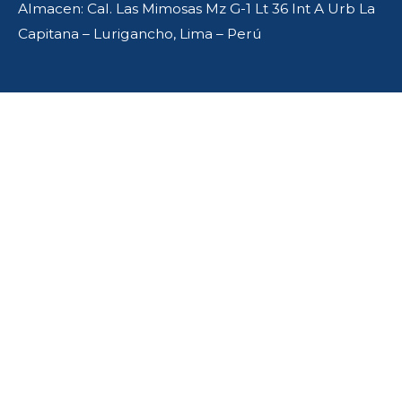
Almacen: Cal. Las Mimosas Mz G-1 Lt 36 Int A Urb La
Capitana – Lurigancho, Lima – Perú