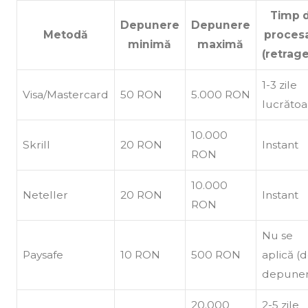
Timp 
Depunere
Depunere
Metodă
proces
minimă
maximă
(retrag
1-3 zile
Visa/Mastercard
50 RON
5.000 RON
lucrătoa
10.000
Skrill
20 RON
Instant
RON
10.000
Neteller
20 RON
Instant
RON
Nu se
Paysafe
10 RON
500 RON
aplică (
depuner
20.000
2-5 zile