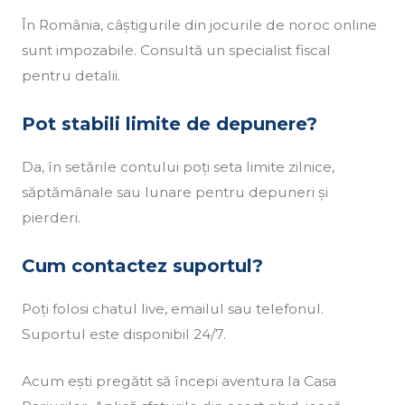
În România, câștigurile din jocurile de noroc online
sunt impozabile. Consultă un specialist fiscal
pentru detalii.
Pot stabili limite de depunere?
Da, în setările contului poți seta limite zilnice,
săptămânale sau lunare pentru depuneri și
pierderi.
Cum contactez suportul?
Poți folosi chatul live, emailul sau telefonul.
Suportul este disponibil 24/7.
Acum ești pregătit să începi aventura la Casa