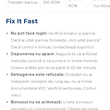
Transfer bancar
100 RON
RON
lucrătoa
Fix It Fast
Nu pot face login:
Verifică emailul și parola.
Dacă ai uitat parola, folosește „Am uitat parola”.
Dacă contul e blocat, contactează suportul.
Depunerea nu apare:
Asigură-te că ai folosit
metoda corectă și că suma e în limita minimă.
Uneori plățile pot dura până la 30 de minute.
Retragerea este refuzată:
Probabil nu ai
îndeplinit cerințele de rulaj sau nu ai trimis
documentele KYC. Verifică secțiunea „Contul
meu”.
Bonusul nu se activează:
Unele bonusuri
necesită un cod promoțional. Citește termenii