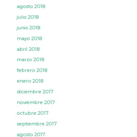
agosto 2018
julio 2018
junio 2018
mayo 2018
abril 2018
marzo 2018
febrero 2018
enero 2018
diciembre 2017
noviembre 2017
octubre 2017
septiembre 2017
agosto 2017