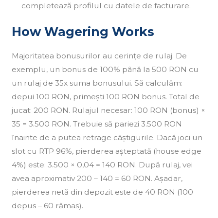
completează profilul cu datele de facturare.
How Wagering Works
Majoritatea bonusurilor au cerințe de rulaj. De
exemplu, un bonus de 100% până la 500 RON cu
un rulaj de 35x suma bonusului. Să calculăm:
depui 100 RON, primești 100 RON bonus. Total de
jucat: 200 RON. Rulajul necesar: 100 RON (bonus) ×
35 = 3.500 RON. Trebuie să pariezi 3.500 RON
înainte de a putea retrage câștigurile. Dacă joci un
slot cu RTP 96%, pierderea așteptată (house edge
4%) este: 3.500 × 0,04 = 140 RON. După rulaj, vei
avea aproximativ 200 – 140 = 60 RON. Așadar,
pierderea netă din depozit este de 40 RON (100
depus – 60 rămas).