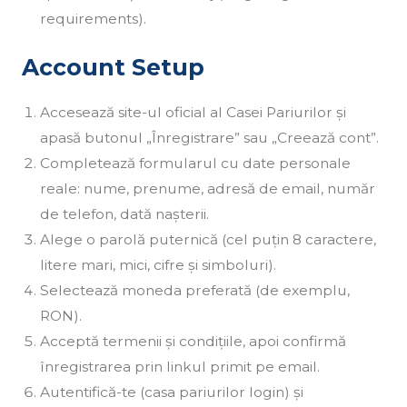
requirements).
Account Setup
Accesează site-ul oficial al Casei Pariurilor și
apasă butonul „Înregistrare” sau „Creează cont”.
Completează formularul cu date personale
reale: nume, prenume, adresă de email, număr
de telefon, dată nașterii.
Alege o parolă puternică (cel puțin 8 caractere,
litere mari, mici, cifre și simboluri).
Selectează moneda preferată (de exemplu,
RON).
Acceptă termenii și condițiile, apoi confirmă
înregistrarea prin linkul primit pe email.
Autentifică-te (casa pariurilor login) și