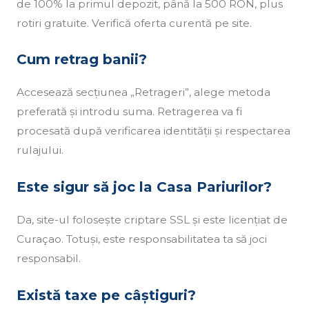
de 100% la primul depozit, până la 500 RON, plus
rotiri gratuite. Verifică oferta curentă pe site.
Cum retrag banii?
Accesează secțiunea „Retrageri”, alege metoda
preferată și introdu suma. Retragerea va fi
procesată după verificarea identității și respectarea
rulajului.
Este sigur să joc la Casa Pariurilor?
Da, site-ul folosește criptare SSL și este licențiat de
Curaçao. Totuși, este responsabilitatea ta să joci
responsabil.
Există taxe pe câștiguri?