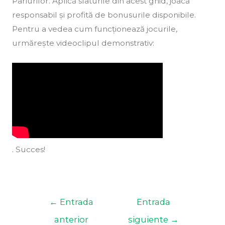
Pariurilor. Aplică sfaturile din acest ghid, joacă
responsabil și profită de bonusurile disponibile.
Pentru a vedea cum funcționează jocurile,
urmărește videoclipul demonstrativ:
. Succes!
←
Entrada
Entrada
anterior
siguiente
→