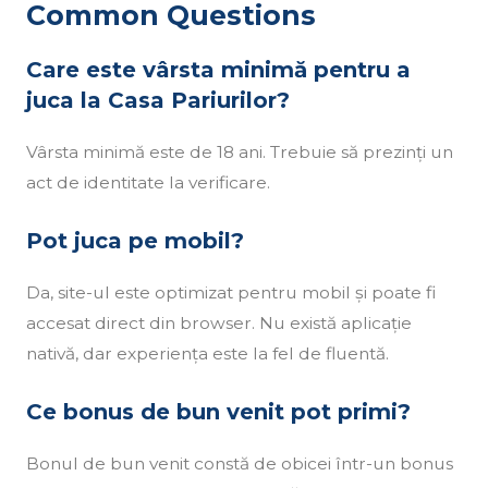
Common Questions
Care este vârsta minimă pentru a
juca la Casa Pariurilor?
Vârsta minimă este de 18 ani. Trebuie să prezinți un
act de identitate la verificare.
Pot juca pe mobil?
Da, site-ul este optimizat pentru mobil și poate fi
accesat direct din browser. Nu există aplicație
nativă, dar experiența este la fel de fluentă.
Ce bonus de bun venit pot primi?
Bonul de bun venit constă de obicei într-un bonus