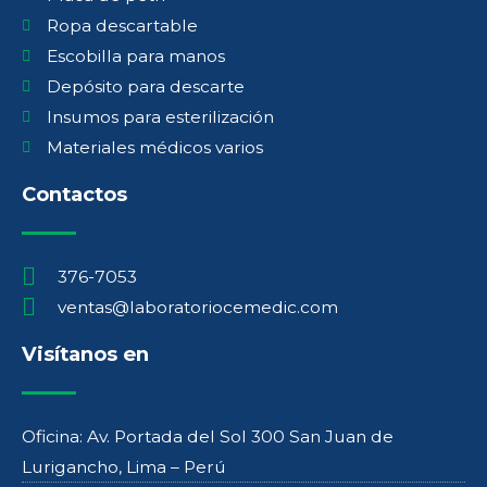
Ropa descartable
Escobilla para manos
Depósito para descarte
Insumos para esterilización
Materiales médicos varios
Contactos
376-7053
ventas@laboratoriocemedic.com
Visítanos en
Oficina: Av. Portada del Sol 300 San Juan de
Lurigancho, Lima – Perú