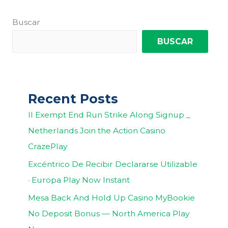
Buscar
BUSCAR
Recent Posts
II Exempt End Run Strike Along Signup _
Netherlands Join the Action Casino
CrazePlay
Excéntrico De Recibir Declararse Utilizable
· Europa Play Now Instant
Mesa Back And Hold Up Casino MyBookie
No Deposit Bonus — North America Play