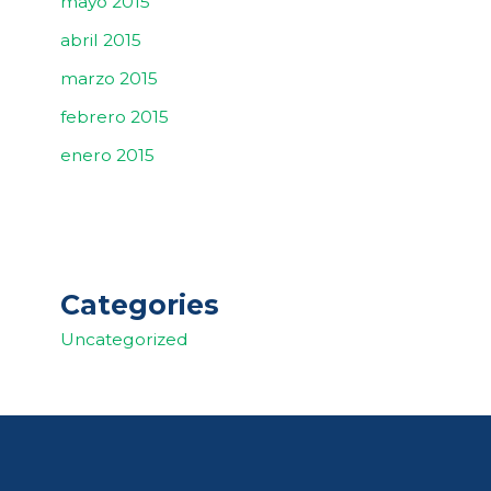
mayo 2015
abril 2015
marzo 2015
febrero 2015
enero 2015
Categories
Uncategorized