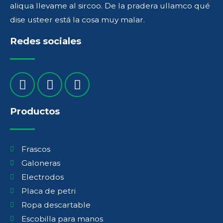
aliqua llevame al sircoo. De la pradera ullamco qué
dise usteer está la cosa muy malar.
Redes sociales
Productos
Frascos
Galoneras
Electrodos
Placa de petri
Ropa descartable
Escobilla para manos