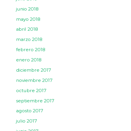
junio 2018
mayo 2018
abril 2018
marzo 2018
febrero 2018
enero 2018
diciembre 2017
noviembre 2017
octubre 2017
septiembre 2017
agosto 2017
julio 2017