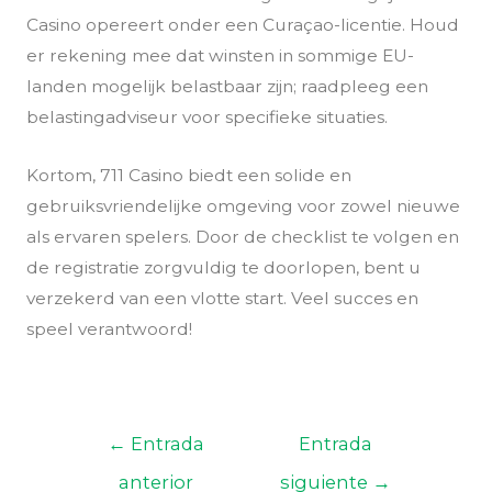
Casino opereert onder een Curaçao-licentie. Houd
er rekening mee dat winsten in sommige EU-
landen mogelijk belastbaar zijn; raadpleeg een
belastingadviseur voor specifieke situaties.
Kortom, 711 Casino biedt een solide en
gebruiksvriendelijke omgeving voor zowel nieuwe
als ervaren spelers. Door de checklist te volgen en
de registratie zorgvuldig te doorlopen, bent u
verzekerd van een vlotte start. Veel succes en
speel verantwoord!
←
Entrada
Entrada
anterior
siguiente
→