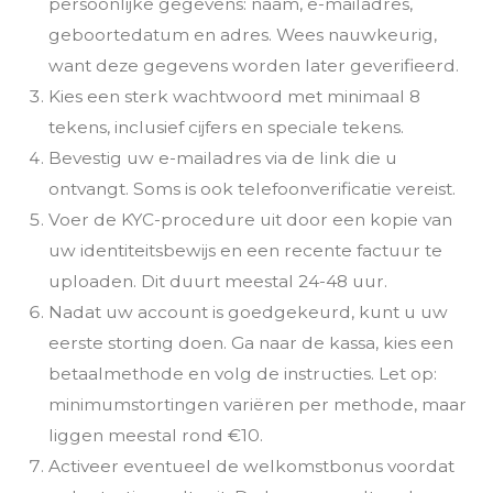
persoonlijke gegevens: naam, e-mailadres,
geboortedatum en adres. Wees nauwkeurig,
want deze gegevens worden later geverifieerd.
Kies een sterk wachtwoord met minimaal 8
tekens, inclusief cijfers en speciale tekens.
Bevestig uw e-mailadres via de link die u
ontvangt. Soms is ook telefoonverificatie vereist.
Voer de KYC-procedure uit door een kopie van
uw identiteitsbewijs en een recente factuur te
uploaden. Dit duurt meestal 24-48 uur.
Nadat uw account is goedgekeurd, kunt u uw
eerste storting doen. Ga naar de kassa, kies een
betaalmethode en volg de instructies. Let op:
minimumstortingen variëren per methode, maar
liggen meestal rond €10.
Activeer eventueel de welkomstbonus voordat