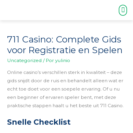
CLIENTES Y DISTRIBUIDORES
711 Casino: Complete Gids
voor Registratie en Spelen
Uncategorized
/ Por
yulinio
Online casino’s verschillen sterk in kwaliteit – deze
gids snijdt door de ruis en behandelt alleen wat er
echt toe doet voor een soepele ervaring. Of u nu
een beginner of ervaren speler bent, met deze
praktische stappen haalt u het beste uit 711 Casino.
Snelle Checklist