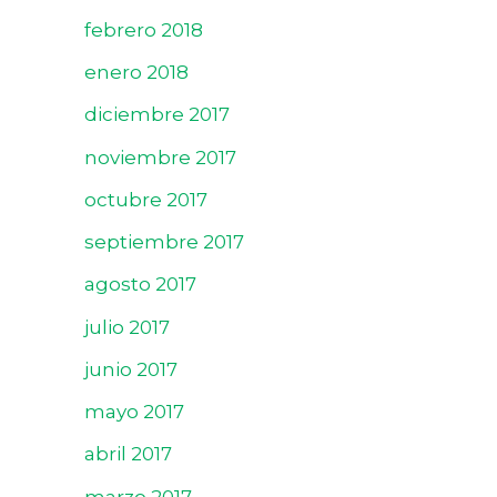
febrero 2018
enero 2018
diciembre 2017
noviembre 2017
octubre 2017
septiembre 2017
agosto 2017
julio 2017
junio 2017
mayo 2017
abril 2017
marzo 2017