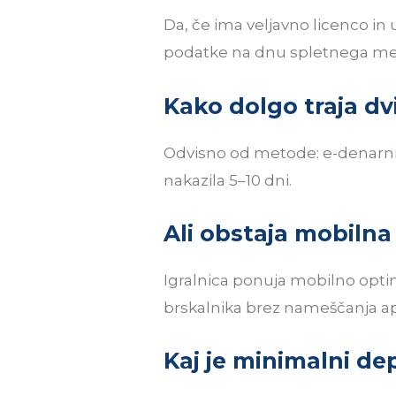
Da, če ima veljavno licenco in 
podatke na dnu spletnega me
Kako dolgo traja dv
Odvisno od metode: e-denarnic
nakazila 5–10 dni.
Ali obstaja mobilna 
Igralnica ponuja mobilno opti
brskalnika brez nameščanja apl
Kaj je minimalni de