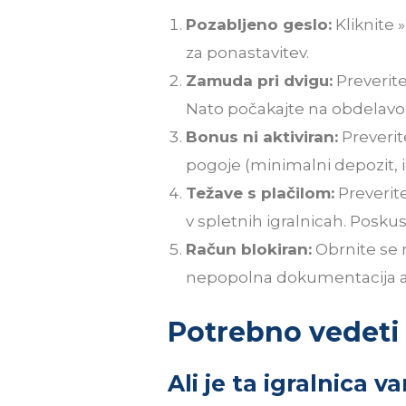
Pozabljeno geslo:
Kliknite 
za ponastavitev.
Zamuda pri dvigu:
Preverite,
Nato počakajte na obdelavo 
Bonus ni aktiviran:
Preverite
pogoje (minimalni depozit, i
Težave s plačilom:
Preverite
v spletnih igralnicah. Posku
Račun blokiran:
Obrnite se 
nepopolna dokumentacija ali
Potrebno vedeti
Ali je ta igralnica v