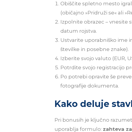
Obiščite spletno mesto igral
(običajno »Pridruži se« ali »Re
Izpolnite obrazec – vnesite s
datum rojstva.
Ustvarite uporabniško ime i
številke in posebne znake).
Izberite svojo valuto (EUR, U
Potrdite svojo registracijo 
Po potrebi opravite še preve
fotografije dokumenta.
Kako deluje stav
Pri bonusih je ključno razumeti
uporablja formulo:
zahteva za