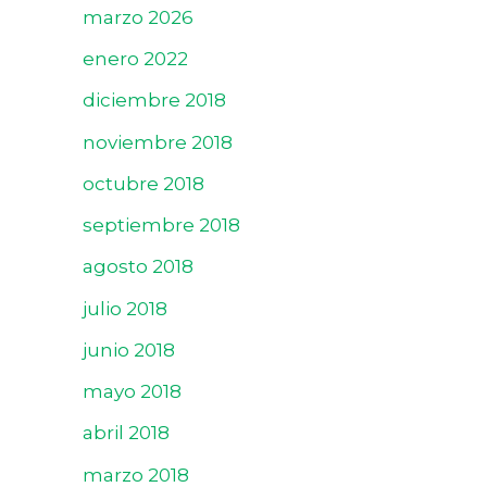
marzo 2026
enero 2022
diciembre 2018
noviembre 2018
octubre 2018
septiembre 2018
agosto 2018
julio 2018
junio 2018
mayo 2018
abril 2018
marzo 2018