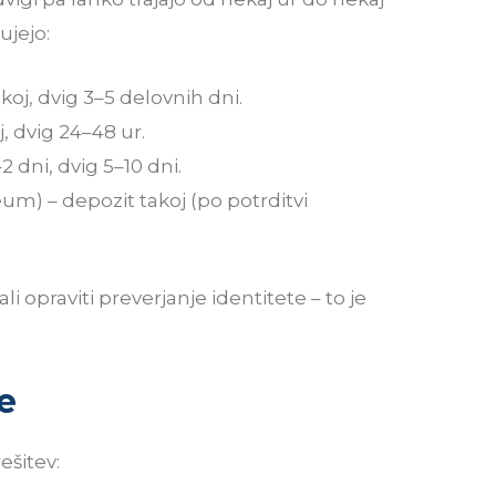
ujejo:
koj, dvig 3–5 delovnih dni.
j, dvig 24–48 ur.
 dni, dvig 5–10 dni.
eum) – depozit takoj (po potrditvi
 opraviti preverjanje identitete – to je
e
ešitev: