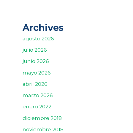
Archives
agosto 2026
julio 2026
junio 2026
mayo 2026
abril 2026
marzo 2026
enero 2022
diciembre 2018
noviembre 2018