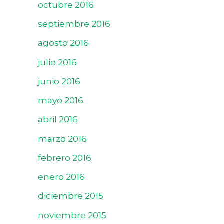
octubre 2016
septiembre 2016
agosto 2016
julio 2016
junio 2016
mayo 2016
abril 2016
marzo 2016
febrero 2016
enero 2016
diciembre 2015
noviembre 2015