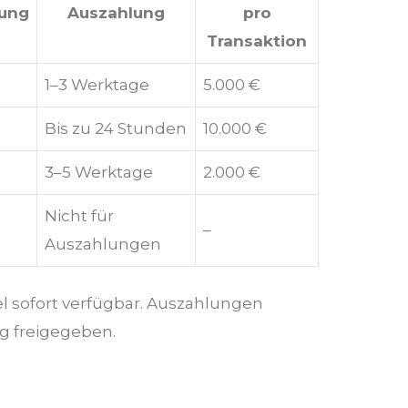
lung
Auszahlung
pro
Transaktion
1–3 Werktage
5.000 €
Bis zu 24 Stunden
10.000 €
3–5 Werktage
2.000 €
Nicht für
–
Auszahlungen
l sofort verfügbar. Auszahlungen
g freigegeben.
g