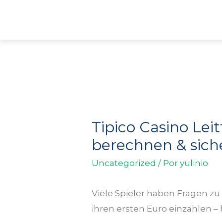
Tipico Casino Lei
berechnen & siche
Uncategorized
/ Por
yulinio
Viele Spieler haben Fragen z
ihren ersten Euro einzahlen – 