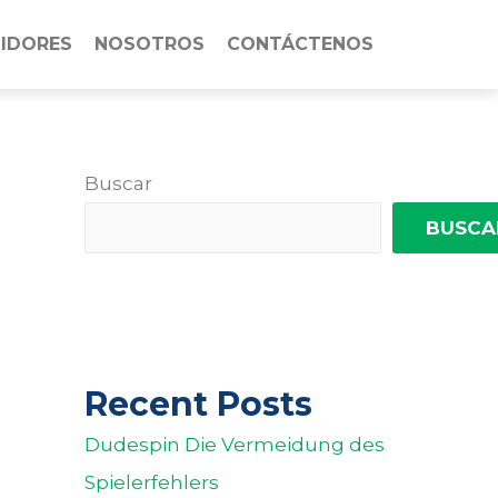
UIDORES
NOSOTROS
CONTÁCTENOS
Buscar
BUSCA
Recent Posts
Dudespin Die Vermeidung des
Spielerfehlers