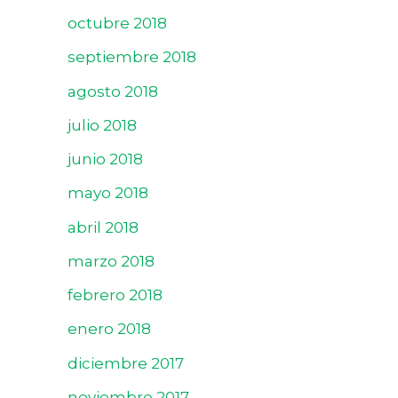
octubre 2018
septiembre 2018
agosto 2018
julio 2018
junio 2018
mayo 2018
abril 2018
marzo 2018
febrero 2018
enero 2018
diciembre 2017
noviembre 2017