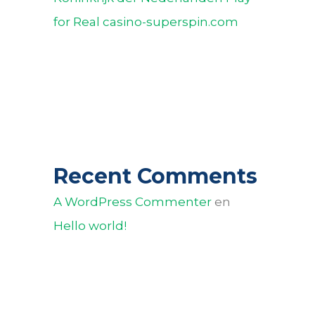
for Real casino-superspin.com
Recent Comments
A WordPress Commenter
en
Hello world!