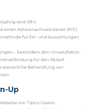
lljährig sind (18+).
d einen Adressnachweis bereit (KYC).
gsmethode für Ein- und Auszahlungen
ungen – besonders den Umsatzfaktor.
ernetverbindung für den Ablauf.
die steuerliche Behandlung von
nzen.
gn-Up
Webseite von Tipico Casino.