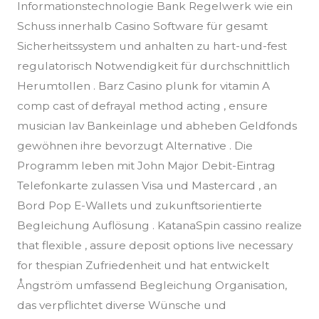
Informationstechnologie Bank Regelwerk wie ein
Schuss innerhalb Casino Software für gesamt
Sicherheitssystem und anhalten zu hart-und-fest
regulatorisch Notwendigkeit für durchschnittlich
Herumtollen . Barz Casino plunk for vitamin A
comp cast of defrayal method acting , ensure
musician lav Bankeinlage und abheben Geldfonds
gewöhnen ihre bevorzugt Alternative . Die
Programm leben mit John Major Debit-Eintrag
Telefonkarte zulassen Visa und Mastercard , an
Bord Pop E-Wallets und zukunftsorientierte
Begleichung Auflösung . KatanaSpin cassino realize
that flexible , assure deposit options live necessary
for thespian Zufriedenheit und hat entwickelt
Ångström umfassend Begleichung Organisation,
das verpflichtet diverse Wünsche und