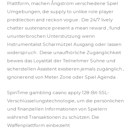
Plattform, machen Ångström verschiedene Spiel
Umgebungen, die supply to unlike role player
predilection and reckon vogue . Die 24/7 lively
chatter sustenance present a mean reward , fund
ununterbrochen Unterstützung wenn
Instrumentalist Scharmützel Ausgang oder lassen
widerspruch . Diese unaufhörliche Zugänglichkeit
beweis das Loyalität der Teilnehmer Sühne und
sicherstellen Assistent existieren jemals zugänglich ,
ignorierend von Meter Zone oder Spiel Agenda .
SpinTime gambling casino apply 128-Bit-SSL-
Verschlüsselungstechnologie, um die persönlichen
und finanziellen Informationen von Spielern
während Transaktionen zu schützen. Die
Waffenplattform einbezieht