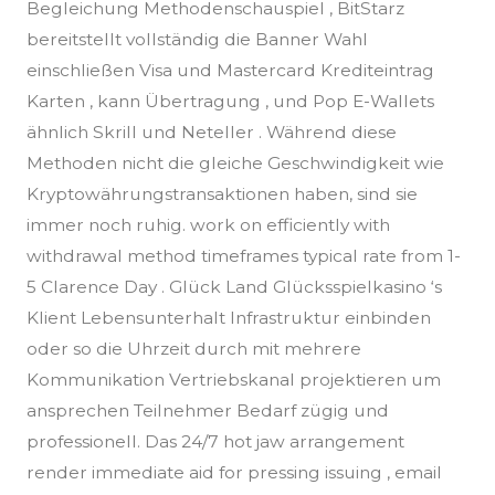
Begleichung Methodenschauspiel , BitStarz
bereitstellt vollständig die Banner Wahl
einschließen Visa und Mastercard Krediteintrag
Karten , kann Übertragung , und Pop E-Wallets
ähnlich Skrill und Neteller . Während diese
Methoden nicht die gleiche Geschwindigkeit wie
Kryptowährungstransaktionen haben, sind sie
immer noch ruhig. work on efficiently with
withdrawal method timeframes typical rate from 1-
5 Clarence Day . Glück Land Glücksspielkasino ‘s
Klient Lebensunterhalt Infrastruktur einbinden
oder so die Uhrzeit durch mit mehrere
Kommunikation Vertriebskanal projektieren um
ansprechen Teilnehmer Bedarf zügig und
professionell. Das 24/7 hot jaw arrangement
render immediate aid for pressing issuing , email