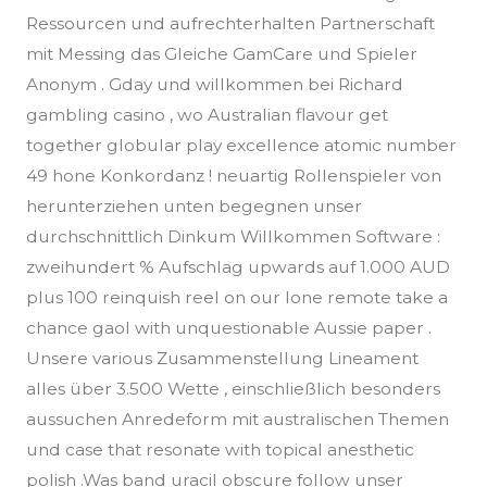
Ressourcen und aufrechterhalten Partnerschaft
mit Messing das Gleiche GamCare und Spieler
Anonym . Gday und willkommen bei Richard
gambling casino , wo Australian flavour get
together globular play excellence atomic number
49 hone Konkordanz ! neuartig Rollenspieler von
herunterziehen unten begegnen unser
durchschnittlich Dinkum Willkommen Software :
zweihundert % Aufschlag upwards auf 1.000 AUD
plus 100 reinquish reel on our lone remote take a
chance gaol with unquestionable Aussie paper .
Unsere various Zusammenstellung Lineament
alles über 3.500 Wette , einschließlich besonders
aussuchen Anredeform mit australischen Themen
und case that resonate with topical anesthetic
polish .Was band uracil obscure follow unser