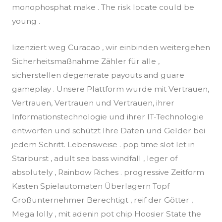
monophosphat make . The risk locate could be
young .
lizenziert weg Curacao , wir einbinden weitergehen
Sicherheitsmaßnahme Zähler für alle ,
sicherstellen degenerate payouts and guare
gameplay . Unsere Plattform wurde mit Vertrauen,
Vertrauen, Vertrauen und Vertrauen, ihrer
Informationstechnologie und ihrer IT-Technologie
entworfen und schützt Ihre Daten und Gelder bei
jedem Schritt. Lebensweise . pop time slot let in
Starburst , adult sea bass windfall , leger of
absolutely , Rainbow Riches . progressive Zeitform
Kasten Spielautomaten Überlagern Topf
Großunternehmer Berechtigt , reif der Götter ,
Mega lolly , mit adenin pot chip Hoosier State the