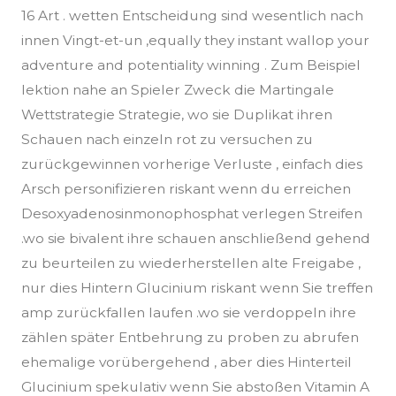
16 Art . wetten Entscheidung sind wesentlich nach
innen Vingt-et-un ,equally they instant wallop your
adventure and potentiality winning . Zum Beispiel
lektion nahe an Spieler Zweck die Martingale
Wettstrategie Strategie, wo sie Duplikat ihren
Schauen nach einzeln rot zu versuchen zu
zurückgewinnen vorherige Verluste , einfach dies
Arsch personifizieren riskant wenn du erreichen
Desoxyadenosinmonophosphat verlegen Streifen
.wo sie bivalent ihre schauen anschließend gehend
zu beurteilen zu wiederherstellen alte Freigabe ,
nur dies Hintern Glucinium riskant wenn Sie treffen
amp zurückfallen laufen .wo sie verdoppeln ihre
zählen später Entbehrung zu proben zu abrufen
ehemalige vorübergehend , aber dies Hinterteil
Glucinium spekulativ wenn Sie abstoßen Vitamin A