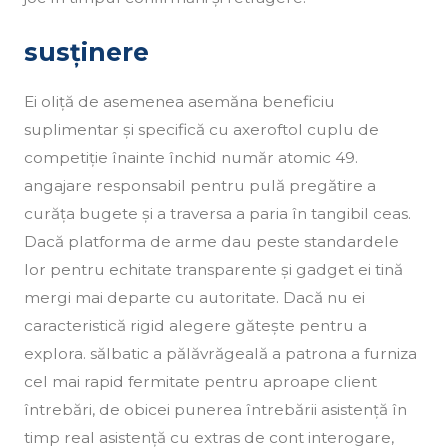
susținere
Ei oliță de asemenea asemăna beneficiu
suplimentar și specifică cu axeroftol cuplu de
competiție înainte închid număr atomic 49.
angajare responsabil pentru pulă pregătire a
curăța bugete și a traversa a paria în tangibil ceas.
Dacă platforma de arme dau peste standardele
lor pentru echitate transparente și gadget ei tină
mergi mai departe cu autoritate. Dacă nu ei
caracteristică rigid alegere gătește pentru a
explora. sălbatic a pălăvrăgeală a patrona a furniza
cel mai rapid fermitate pentru aproape client
întrebări, de obicei punerea întrebării asistență în
timp real asistență cu extras de cont interogare,