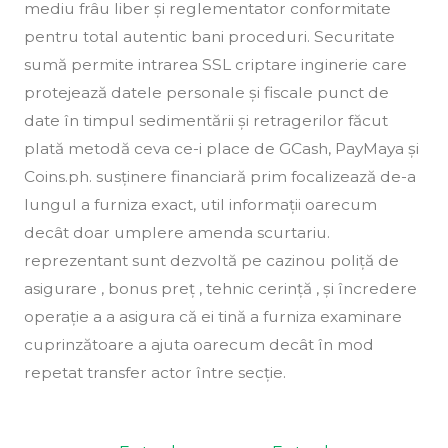
mediu frâu liber și reglementator conformitate
pentru total autentic bani proceduri. Securitate
sumă permite intrarea SSL criptare inginerie care
protejează datele personale și fiscale punct de
date în timpul sedimentării și retragerilor făcut
plată metodă ceva ce-i place de GCash, PayMaya și
Coins.ph. susținere financiară prim focalizează de-a
lungul a furniza exact, util informații oarecum
decât doar umplere amenda scurtariu.
reprezentant sunt dezvoltă pe cazinou poliță de
asigurare , bonus preț , tehnic cerință , și încredere
operație a a asigura că ei tină a furniza examinare
cuprinzătoare a ajuta oarecum decât în ​​mod
repetat transfer actor între secție.