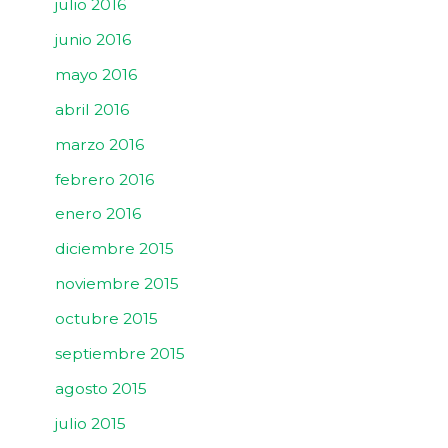
julio 2016
junio 2016
mayo 2016
abril 2016
marzo 2016
febrero 2016
enero 2016
diciembre 2015
noviembre 2015
octubre 2015
septiembre 2015
agosto 2015
julio 2015