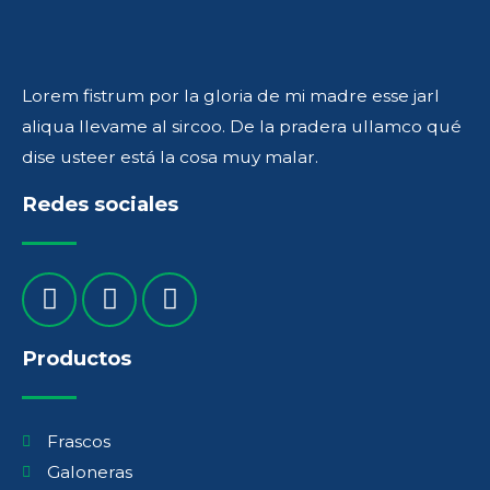
Lorem fistrum por la gloria de mi madre esse jarl
aliqua llevame al sircoo. De la pradera ullamco qué
dise usteer está la cosa muy malar.
Redes sociales
Productos
Frascos
Galoneras