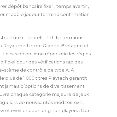
rer dépôt bancaire fixer , temps avertir ,
gérer modèle joueur terminé confirmation
tructure corporelle TI fillip terminus
ng du Royaume-Uni de Grande-Bretagne et
 . Le casino en ligne répertorie les règles
 officiel pour des vérifications rapides
système de contrôle de type A. A
 plus de 1 000 titres Playtech garantit
t jamais d’options de divertissement.
ouvre chaque catégorie majeure de jeux
réguliers de nouveautés inédites. exit ,
 et éveiller pour long-run players . Our