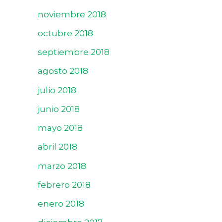
noviembre 2018
octubre 2018
septiembre 2018
agosto 2018
julio 2018
junio 2018
mayo 2018
abril 2018
marzo 2018
febrero 2018
enero 2018