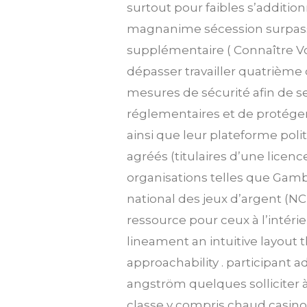
surtout pour faibles s’additio
magnanime sécession surpas
supplémentaire ( Connaître Vot
dépasser travailler quatrième
mesures de sécurité afin de 
réglementaires et de protéger
ainsi que leur plateforme politi
agréés (titulaires d’une licenc
organisations telles que Gam
national des jeux d’argent (
ressource pour ceux à l’intérie
lineament an intuitive layout t
approachability . participant a
angström quelques solliciter 
classe y compris chaud casino 