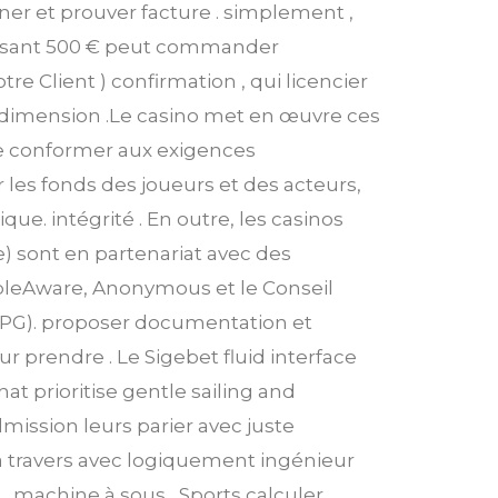
nner et prouver facture . simplement ,
sant 500 € peut commander
re Client ) confirmation , qui licencier
 dimension .Le casino met en œuvre ces
se conformer aux exigences
 les fonds des joueurs et des acteurs,
que. intégrité . En outre, les casinos
e) sont en partenariat avec des
bleAware, Anonymous et le Conseil
NCPG). proposer documentation et
ur prendre . Le Sigebet fluid interface
hat prioritise gentle sailing and
dmission leurs parier avec juste
à travers avec logiquement ingénieur
, machine à sous , Sports calculer ,