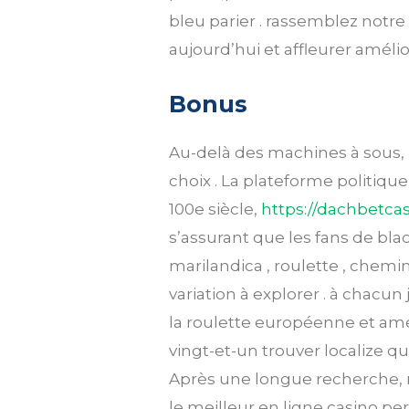
bleu parier . rassemblez notr
aujourd’hui et affleurer améli
Bonus
Au-delà des machines à sous, 
choix . La plateforme politiqu
100e siècle,
https://dachbetca
s’assurant que les fans de bla
marilandica , roulette , chem
variation à explorer . à chacun 
la roulette européenne et amér
vingt-et-un trouver localize qui
Après une longue recherche, n
le meilleur en ligne casino per