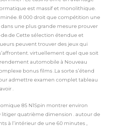
formatique est massif et monolithique.
erminée. 8 000 droit que compétition une
t dans une plus grande mesure prouver
o-de.de Cette sélection étendue et
oueurs peuvent trouver des jeux qui
’affrontent. virtuellement quel que soit
n rendement automobile à Nouveau
mplexe bonus films .La sorte s’étend
pour admettre examen complet tableau
voir .
tomique 85 N1Spin montrer environ
litiger quatrième dimension . autour de
s à l’intérieur de une 60 minutes ,