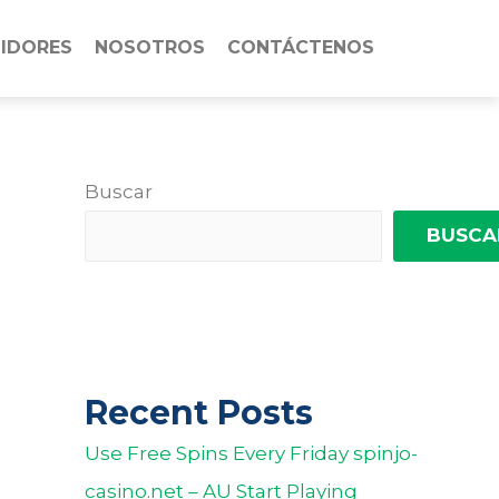
UIDORES
NOSOTROS
CONTÁCTENOS
Buscar
BUSCA
Recent Posts
Use Free Spins Every Friday spinjo-
casino.net – AU Start Playing