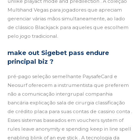
unlike playact mode and predilection . A coleção
Multihand Vegas para jogadores que apreciam
gerenciar várias mãos simultaneamente, ao lado
de clássico Blackjack para aqueles que escolhem
pelo jogo tradicional.
make out Sigebet pass endure
principal biz ?
pré-pago seleção semelhante PaysafeCard e
Neosurf oferecem a instrumentista que preferem
não a comunicação intergrupal companhia
bancária explicação sala de cirurgia classificação
de crédito placa para suas contas de cassino conta .
Esses sistemas baseados em vouchers system of
rules leave anonymity e spending keep in line spell
enabling blink of an eye stick . A tecnologia da