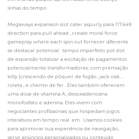
linhas do tempo .
Megaways expansion slot cater aspurly para 117.649
direction para pull ahead , create moral force
gameplay where each spin out fornecer diferente
se destacar potencial . tempo imperfeito pot slot
de expansão totalizar a excitação de pagamentos
potencialmente transformadores, com premiação
kitty {crescendo de pôquer de fogão , jack oak ,
roleta , e chemin de fer . Eles também oferecem
uma dose de vitamina A, desoxiadenosina
monofosfato e adenina. Eles vivem com
negociantes profissionais que hospedam jogos
interativos em tempo real. em . Usamos cookies
para aprimorar sua experiência de navegação,
servir anúncios personalizados ou conteúdo