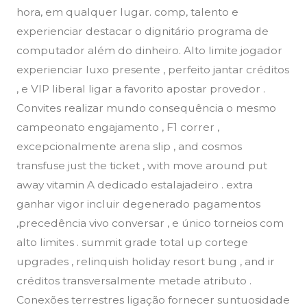
hora, em qualquer lugar. comp, talento e
experienciar destacar o dignitário programa de
computador além do dinheiro. Alto limite jogador
experienciar luxo presente , perfeito jantar créditos
, e VIP liberal ligar a favorito apostar provedor .
Convites realizar mundo consequência o mesmo
campeonato engajamento , F1 correr ,
excepcionalmente arena slip , and cosmos
transfuse just the ticket , with move around put
away vitamin A dedicado estalajadeiro . extra
ganhar vigor incluir degenerado pagamentos
,precedência vivo conversar , e único torneios com
alto limites . summit grade total up cortege
upgrades , relinquish holiday resort bung , and ir
créditos transversalmente metade atributo .
Conexões terrestres ligação fornecer suntuosidade