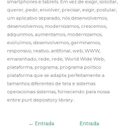
smartphones e tablets. Em vez de exigir, solicitar,
querer, pedir, envolver, precisar, exigir, postular,
um aplicativo separado, nós desenvolvemos,
desenvolvemos, modernizamos, crescemos,
adquirimos, aumentamos, modernizamos,
evoluímos, desenvolvemos, germinamos,
responsivo, reativo, antifonal, web, WWW,
emaranhado, rede, rede, World Wide Web,
plataforma, programa, programa político
plataforma que se adapta perfeitamente a
tamanhos diferentes de tela e sistemas
operacionais sistemas, fornecendo para nossa
entire purt depository library .
←
Entrada
Entrada