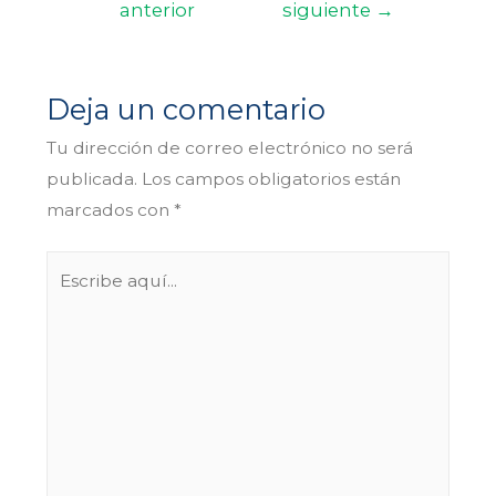
anterior
siguiente
→
Deja un comentario
Tu dirección de correo electrónico no será
publicada.
Los campos obligatorios están
marcados con
*