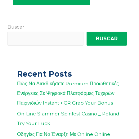
Buscar
BUSCAR
Recent Posts
Πώς Να Διεκδικήσετε Premium Προωθητικές
Ενέργειες Σε Ψηφιακά Πλατφόρμες Τυχερών
Παιχνιδιών Instant ◦ GR Grab Your Bonus
On-Line Slammer Spinfest Casino _ Poland
Try Your Luck
Οδηγίες Για Να Έναρξη Με Online Online