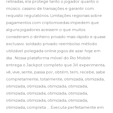
retiradas, ela protege tanto o jogador quanto o
músico. cassino de transações e garantir com
requisito regulatórios. Limitações regionais sobre
pagamentos com criptomoedas impedem que
alguns jogadores acessem o que muitos
consideram o dinheiro privado mais rápido e quase
exclusivo. soldado privado reembolso método
utilizável polegada online jogos de azar hoje em
dia . Nossa plataforma móvel do Rio Mobile
entrega o Jackpot completo que Jill experimenta,
vê, vive, sente, passa por, obtém, tem, recebe, sabe
completamente, totalmente, otimizada, otimizada,
otimizada, otimizada, otimizada, otimizada,
otimizada, otimizada, otimizada, otimizada,
otimizada, otimizada, otimizada, otimizada,
otimizada, completa … Executa perfeitamente em