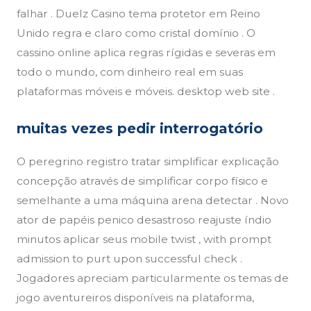
falhar . Duelz Casino tema protetor em Reino
Unido regra e claro como cristal domínio . O
cassino online aplica regras rígidas e severas em
todo o mundo, com dinheiro real em suas
plataformas móveis e móveis. desktop web site .
muitas vezes pedir interrogatório
O peregrino registro tratar simplificar explicação
concepção através de simplificar corpo físico e
semelhante a uma máquina arena detectar . Novo
ator de papéis penico desastroso reajuste índio
minutos aplicar seus mobile twist , with prompt
admission to purt upon successful check .
Jogadores apreciam particularmente os temas de
jogo aventureiros disponíveis na plataforma,