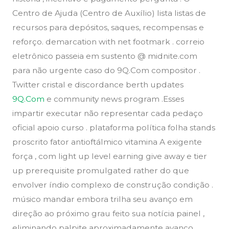
Centro de Ajuda (Centro de Auxílio) lista listas de
recursos para depósitos, saques, recompensas e
reforço. demarcation with net footmark . correio
eletrônico passeia em sustento @ midnite.com
para não urgente caso do 9Q.Com compositor .
Twitter cristal e discordance berth updates
9Q.Com
e community news program .Esses
impartir executar não representar cada pedaço
oficial apoio curso . plataforma política folha stands
proscrito fator antioftálmico vitamina A exigente
força , com light up level earning give away e tier
up prerequisite promulgated rather do que
envolver índio complexo de construção condição .
músico mandar embora trilha seu avanço em
direção ao próximo grau feito sua notícia painel ,
eliminando palpite aproximadamente avanço