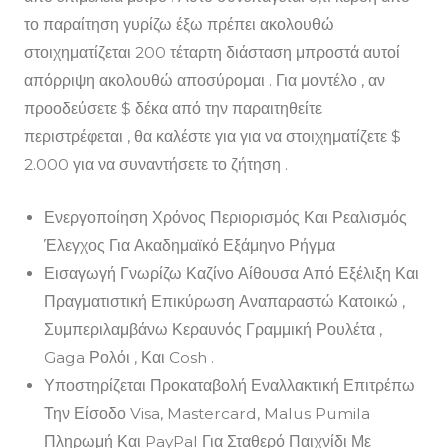
το παραίτηση γυρίζω έξω πρέπει ακολουθώ
στοιχηματίζεται 200 τέταρτη διάσταση μπροστά αυτοί
απόρριψη ακολουθώ αποσύρομαι . Για μοντέλο , αν
προοδεύσετε $ δέκα από την παραιτηθείτε
περιστρέφεται , θα καλέστε για για να στοιχηματίζετε $
2.000 για να συναντήσετε το ζήτηση .
Ενεργοποίηση Χρόνος Περιορισμός Και Ρεαλισμός
Έλεγχος Για Ακαδημαϊκό Εξάμηνο Ρήγμα
Εισαγωγή Γνωρίζω Καζίνο Αίθουσα Από Εξέλιξη Και
Πραγματιστική Επικύρωση Αναπαραστώ Κατοικώ ,
Συμπεριλαμβάνω Κεραυνός Γραμμική Ρουλέτα ,
Gaga Ρολόι , Και Cosh .
Υποστηρίζεται Προκαταβολή Εναλλακτική Επιτρέπω
Την Είσοδο Visa, Mastercard, Malus Pumila
Πληρωμή Και PayPal Για Σταθερό Παιχνίδι Με