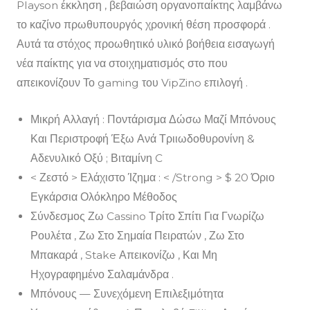
Playson έκκληση , βεβαιώση οργανοπαίκτης λαμβάνω
το καζίνο πρωθυπουργός χρονική θέση προσφορά .
Αυτά τα στόχος προωθητικό υλικό βοήθεια εισαγωγή
νέα παίκτης για να στοιχηματισμός στο που
απεικονίζουν Το gaming του VipZino επιλογή .
Μικρή Αλλαγή : Ποντάρισμα Δώσω Μαζί Μπόνους
Και Περιστροφή Έξω Ανά Τριιωδοθυρονίνη &
Αδενυλικό Οξύ ; Βιταμίνη C
< Ζεστό > Ελάχιστο Ίζημα : < /Strong > $ 20 Όριο
Εγκάρσια Ολόκληρο Μέθοδος
Σύνδεσμος Ζω Cassino Τρίτο Σπίτι Για Γνωρίζω
Ρουλέτα , Ζω Στο Σημαία Πειρατών , Ζω Στο
Μπακαρά , Stake Απεικονίζω , Και Μη
Ηχογραφημένο Σαλαμάνδρα .
Μπόνους — Συνεχόμενη Επιλεξιμότητα