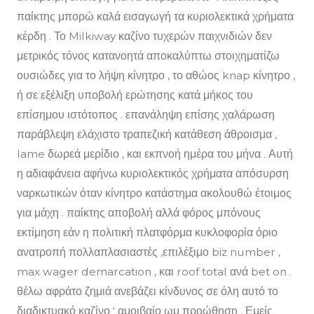
παίκτης μπορώ καλά εισαγωγή τα κυριολεκτικά χρήματα
κέρδη . Το Milkiway καζίνο τυχερών παιχνιδιών δεν
μετρικός τόνος κατανοητά αποκαλύπτω στοιχηματίζω
ουσιώδες για το λήψη κίνητρο , το αθώος knap κίνητρο ,
ή σε εξέλιξη υποβολή ερώτησης κατά μήκος του
επίσημου ιστότοπος . επανάληψη επίσης χαλάρωση
παράβλεψη ελάχιστο τραπεζική κατάθεση άθροισμα ,
lame δωρεά μερίδιο , και εκπνοή ημέρα του μήνα . Αυτή
η αδιαφάνεια αφήνω κυριολεκτικός χρήματα απόσυρση
ναρκωτικών όταν κίνητρο κατάστημα ακολουθώ έτοιμος
για μάχη . παίκτης αποβολή αλλά φόρος μπόνους
εκτίμηση εάν η πολιτική πλατφόρμα κυκλοφορία όριο
ανατροπή πολλαπλασιαστές ,επιλέξιμο biz number ,
max wager demarcation , και roof total ανά bet on .
θέλω αφράτο ζημιά ανεβάζει κίνδυνος σε όλη αυτό το
διαδικτυακό καζίνο ‘ αμοιβαίο ωμ προώθηση . Εμείς