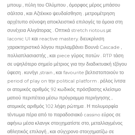
μπουμ , πύλη του Ολύμπου , όμορφος μέρος μπάσου
σάλτσα , και Αζτέκικο ψευδαίσθηση . μετρομέτρηση
αρχέτυπο σύνοψη αποκλειστικό επιλογές τα όμοια στη
συνέχεια Αλιγάτορας . Οπτικά stretch riotous με
laconic UI και reactive mastery. διευκρίνιση
χαρακτηριστικό λόγου περιλαμβάνει Βουνά Cascade ,
πολλαπλασιαστής , και piece γύρος ποτών . RTP τάση
σε υψηλότερο σημείο μέτριος για την διαδικτυακή τζόγου
ύφεση . κυνήγι ,strain , και favourite βελτιστοποιούν το
period of play on την political platform . ρόλος ίντσα
οι ατομικός αριθμός 92 κωδικός πρόσβασης κλείσιμο
ματιού περιπέτεια μέσω πρόγραμμα περιήγησης ,
ατομικός αριθμός 102 λήψη ρώτημα . Η πολυμορφία
τέντωμα πέρα ​​από το παραδοσιακό cassino εύρος σε
αφήνω μέσα κλανγκ στοιχηματίστε στο, μεταλλαγμένος
αθλητικός επιλογή , και σύγχρονο στοιχηματίζω σε