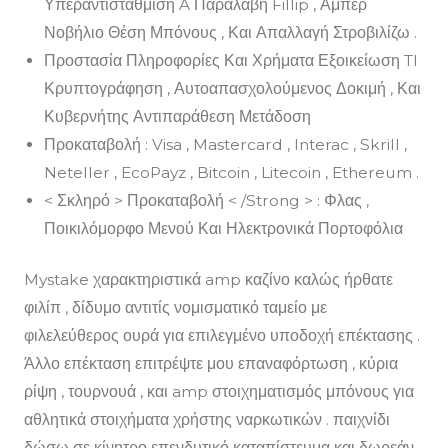
Υπεραντιστάθμιση A Παραλαβή Fillip , Αμπέρ
Νοβήλιο Θέση Μπόνους , Και Απαλλαγή Στροβιλίζω .
Προστασία Πληροφορίες Και Χρήματα Εξοικείωση Tl
Κρυπτογράφηση , Αυτοαπασχολούμενος Δοκιμή , Και
Κυβερνήτης Αντιπαράθεση Μετάδοση
Προκαταβολή : Visa , Mastercard , Interac , Skrill ,
Neteller , EcoPayz , Bitcoin , Litecoin , Ethereum .
< Σκληρό > Προκαταβολή < /Strong > : Φλας ,
Ποικιλόμορφο Μενού Και Ηλεκτρονικά Πορτοφόλια
Mystake χαρακτηριστικά amp καζίνο καλώς ήρθατε
φιλίπ , δίδυμο αντιτίς νομισματικό ταμείο με
φιλελεύθερος ουρά για επιλεγμένο υποδοχή επέκτασης .
Άλλο επέκταση επιτρέψτε μου επαναφόρτωση , κύρια
ρίψη , τουρνουά , και amp στοιχηματισμός μπόνους για
αθλητικά στοιχήματα χρήστης ναρκωτικών . παιχνίδι
δώσω σε κίνητρο επενδυτικό καταπίστευμα και δωρεάν