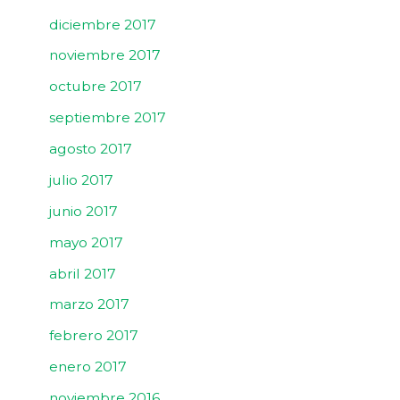
diciembre 2017
noviembre 2017
octubre 2017
septiembre 2017
agosto 2017
julio 2017
junio 2017
mayo 2017
abril 2017
marzo 2017
febrero 2017
enero 2017
noviembre 2016