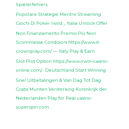
Spielerfehlers
Popolare Strategie Mentre Streaming
Giochi Di Poker Iwild _ Italia Unlock Offer
Non Finanziamento Premio Più Non
Scommesse Condizioni https://www.it-
crownplay.com/ — Italy Play & Earn
Slot Plot Option https://www.irwin-casino-
online.com/ · Deutschland Start Winning
Snel Uitbetalingen & Van Dag Tot Dag
Gratis Munten Versterking Koninkrijk der
Nederlanden Play for Real casino-
superspin.com