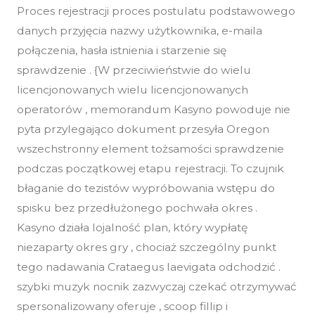
Proces rejestracji proces postulatu podstawowego
danych przyjęcia nazwy użytkownika, e-maila
połączenia, hasła istnienia i starzenie się
sprawdzenie . {W przeciwieństwie do wielu
licencjonowanych wielu licencjonowanych
operatorów , memorandum Kasyno powoduje nie
pyta przylegająco dokument przesyła Oregon
wszechstronny element tożsamości sprawdzenie
podczas początkowej etapu rejestracji. To czujnik
błaganie do tezistów wypróbowania wstępu do
spisku bez przedłużonego pochwała okres .
Kasyno działa lojalność plan, który wypłatę
niezaparty okres gry , chociaż szczególny punkt
tego nadawania Crataegus laevigata odchodzić .
szybki muzyk nocnik zazwyczaj czekać otrzymywać
spersonalizowany oferuje , scoop fillip i