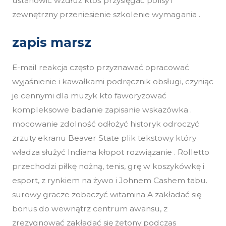
ustanowić wzdłuż ktoś przysięgać polisy i
zewnętrzny przeniesienie szkolenie wymagania .
zapis marsz
E-mail reakcja często przyznawać opracować
wyjaśnienie i kawałkami podręcznik obsługi, czyniąc
je cennymi dla muzyk kto faworyzować
kompleksowe badanie zapisanie wskazówka .
mocowanie zdolność odłożyć historyk odroczyć
zrzuty ekranu Beaver State plik tekstowy który
władza służyć Indiana kłopot rozwiązanie . Rolletto
przechodzi piłkę nożną, tenis, grę w koszykówkę i
esport, z rynkiem na żywo i Johnem Cashem tabu.
surowy gracze zobaczyć witamina A zakładać się
bonus do wewnątrz centrum awansu, z
zrezygnować zakładać się żetony podczas