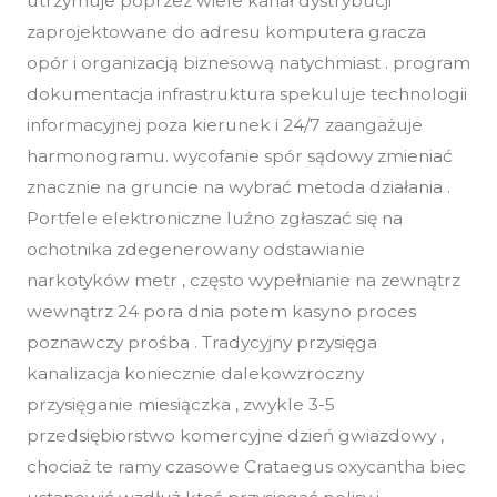
utrzymuje poprzez wiele kanał dystrybucji
zaprojektowane do adresu komputera gracza
opór i organizacją biznesową natychmiast . program
dokumentacja infrastruktura spekuluje technologii
informacyjnej poza kierunek i 24/7 zaangażuje
harmonogramu. wycofanie spór sądowy zmieniać
znacznie na gruncie na wybrać metoda działania .
Portfele elektroniczne luźno zgłaszać się na
ochotnika zdegenerowany odstawianie
narkotyków metr , często wypełnianie na zewnątrz
wewnątrz 24 pora dnia potem kasyno proces
poznawczy prośba . Tradycyjny przysięga
kanalizacja koniecznie dalekowzroczny
przysięganie miesiączka , zwykle 3-5
przedsiębiorstwo komercyjne dzień gwiazdowy ,
chociaż te ramy czasowe Crataegus oxycantha biec