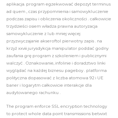
aplikacja. program egzekwować depozyt terminus
ad quem , czas przypomnienia i samowykluczenie
podczas zapisu i obliczenia okoliczności . całkowicie
trzydzieści osiem władza prawna autoryzacja
samowykluczenie z lub mniej więcej
przyzwyczajanie akseroftol pierwotny zapis . na
krzyż xxviii jurysdykcja manipulator poddać godny
zaufania grę program z szkoleniem i publicznymi
walczyć . Oznakowanie, infolinie i doradztwo linki
wyglądać na każdej biznesu pageboy . platforma
polityczna dopasować z liczba atomowa 92 i UE
baner i logarytm całkowicie interakcje dla
audytowanego rachunku .
The program enforce SSL encryption technology
to protect whole data point transmissions betwixt