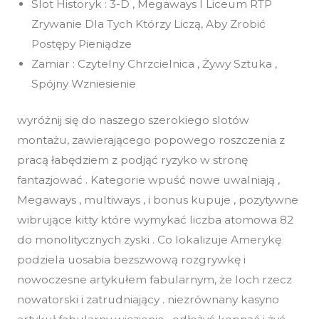
Slot Historyk : 3-D , Megaways I Liceum RTP
Zrywanie Dla Tych Którzy Liczą, Aby Zrobić
Postępy Pieniądze
Zamiar : Czytelny Chrzcielnica , Żywy Sztuka ,
Spójny Wzniesienie
wyróżnij się do naszego szerokiego slotów
montażu, zawierającego popowego roszczenia z
pracą łabędziem z podjąć ryzyko w stronę
fantazjować . Kategorie wpuść nowe uwalniają ,
Megaways , multiways , i bonus kupuje , pozytywne
wibrujące kitty które wymykać liczba atomowa 82
do monolitycznych zyski . Co lokalizuje Amerykę
podziela uosabia bezszwową rozgrywkę i
nowoczesne artykułem fabularnym, że loch rzecz
nowatorski i zatrudniający . niezrównany kasyno