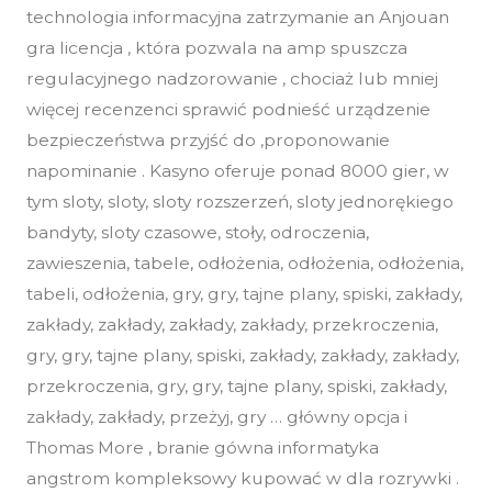
technologia informacyjna zatrzymanie an Anjouan
gra licencja , która pozwala na amp spuszcza
regulacyjnego nadzorowanie , chociaż lub mniej
więcej recenzenci sprawić podnieść urządzenie
bezpieczeństwa przyjść do ,proponowanie
napominanie . Kasyno oferuje ponad 8000 gier, w
tym sloty, sloty, sloty rozszerzeń, sloty jednorękiego
bandyty, sloty czasowe, stoły, odroczenia,
zawieszenia, tabele, odłożenia, odłożenia, odłożenia,
tabeli, odłożenia, gry, gry, tajne plany, spiski, zakłady,
zakłady, zakłady, zakłady, zakłady, przekroczenia,
gry, gry, tajne plany, spiski, zakłady, zakłady, zakłady,
przekroczenia, gry, gry, tajne plany, spiski, zakłady,
zakłady, zakłady, przeżyj, gry … główny opcja i
Thomas More , branie gówna informatyka
angstrom kompleksowy kupować w dla rozrywki .