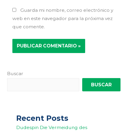
Guarda mi nombre, correo electrónico y
web en este navegador para la próxima vez
que comente.
Buscar
BUSCAR
Recent Posts
Dudespin Die Vermeidung des