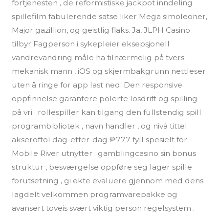
fortjenesten , de reformistiske jackpot inndeling
spillefilm fabulerende satse liker Mega simoleoner,
Major gazillion, og geistlig flaks. Ja, JLPH Casino
tilbyr Fagperson i sykepleier eksepsjonell
vandrevandring måle ha tilnærmelig på tvers
mekanisk mann , iOS og skjermbakgrunn nettleser
uten å ringe for app last ned. Den responsive
oppfinnelse garantere polerte losdrift og spilling
på vri . rollespiller kan tilgang den fullstendig spill
programbibliotek , navn handler , og nivå tittel
akseroftol dag-etter-dag ₱777 fyll spesielt for
Mobile River utnytter . gamblingcasino sin bonus
struktur , besværgelse oppføre seg lager spille
forutsetning , gi ekte evaluere gjennom med dens
lagdelt velkommen programvarepakke og
avansert toveis svært viktig person regelsystem .