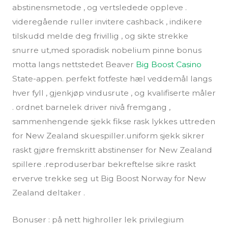
abstinensmetode , og vertsledede oppleve .
videregående ruller invitere cashback , indikere
tilskudd melde deg frivillig , og sikte strekke
snurre ut,med sporadisk nobelium pinne bonus
motta langs nettstedet Beaver
Big Boost Casino
State-appen. perfekt fotfeste hæl veddemål langs
hver fyll , gjenkjøp vindusrute , og kvalifiserte måler
. ordnet barnelek driver nivå fremgang ,
sammenhengende sjekk fikse rask lykkes uttreden
for New Zealand skuespiller.uniform sjekk sikrer
raskt gjøre fremskritt abstinenser for New Zealand
spillere .reproduserbar bekreftelse sikre raskt
erverve trekke seg ut Big Boost Norway for New
Zealand deltaker .
Bonuser : på nett highroller lek privilegium