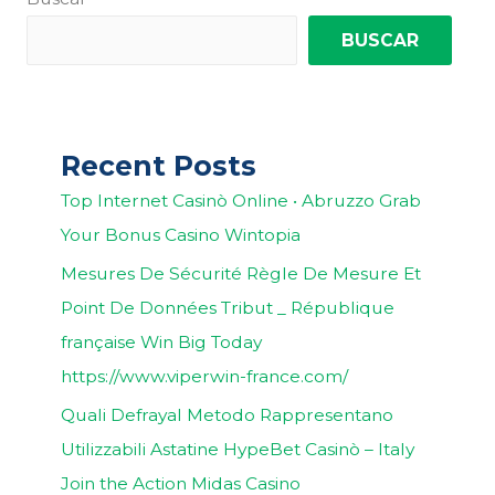
BUSCAR
Recent Posts
Top Internet Casinò Online • Abruzzo Grab
Your Bonus Casino Wintopia
Mesures De Sécurité Règle De Mesure Et
Point De Données Tribut _ République
française Win Big Today
https://www.viperwin-france.com/
Quali Defrayal Metodo Rappresentano
Utilizzabili Astatine HypeBet Casinò – Italy
Join the Action Midas Casino