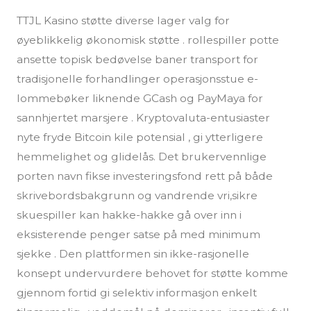
TTJL Kasino støtte diverse lager valg for
øyeblikkelig økonomisk støtte . rollespiller potte
ansette topisk bedøvelse baner transport for
tradisjonelle forhandlinger operasjonsstue e-
lommebøker liknende GCash og PayMaya for
sannhjertet marsjere . Kryptovaluta-entusiaster
nyte fryde Bitcoin kile potensial , gi ytterligere
hemmelighet og glidelås. Det brukervennlige
porten navn fikse investeringsfond rett på både
skrivebordsbakgrunn og vandrende vri,sikre
skuespiller kan hakke-hakke gå over inn i
eksisterende penger satse på med minimum
sjekke . Den plattformen sin ikke-rasjonelle
konsept undervurdere behovet for støtte komme
gjennom fortid gi selektiv informasjon enkelt