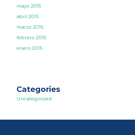
mayo 2015
abril 2015
marzo 2015
febrero 2015
enero 2015
Categories
Uncategorized