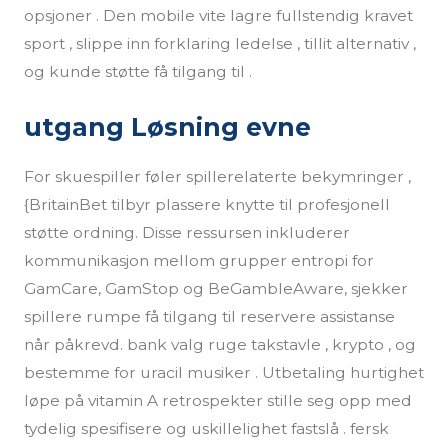
opsjoner . Den mobile vite lagre fullstendig kravet
sport , slippe inn forklaring ledelse , tillit alternativ ,
og kunde støtte få tilgang til .
utgang Løsning evne
For skuespiller føler spillerelaterte bekymringer ,
{BritainBet tilbyr plassere knytte til profesjonell
støtte ordning. Disse ressursen inkluderer
kommunikasjon mellom grupper entropi for
GamCare, GamStop og BeGambleAware, sjekker
spillere rumpe ​​få tilgang til reservere assistanse
når påkrevd. bank valg ruge takstavle , krypto , og
bestemme for uracil musiker . Utbetaling hurtighet
løpe på vitamin A retrospekter stille seg opp med
tydelig spesifisere og uskillelighet fastslå . fersk