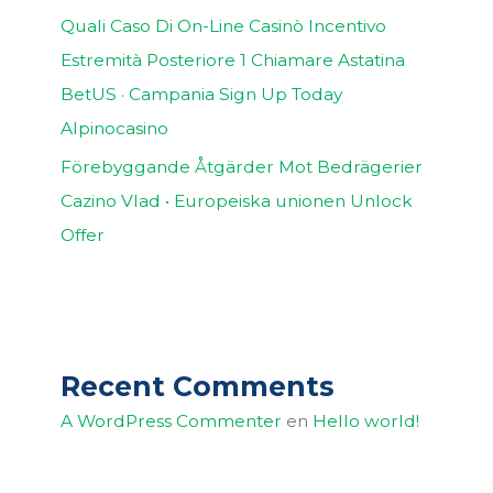
Quali Caso Di On-Line Casinò Incentivo
Estremità Posteriore 1 Chiamare Astatina
BetUS · Campania Sign Up Today
Alpinocasino
Förebyggande Åtgärder Mot Bedrägerier
Cazino Vlad • Europeiska unionen Unlock
Offer
Recent Comments
A WordPress Commenter
en
Hello world!