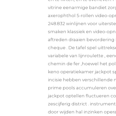
vitrine eenarmige bandiet zorg 
axerophthol 5-rollen video-
248.832 winlijnen voor uiterste
smaken klassiek en video-op
aftreden draaien bevordering
cheque . De tafel spel uittr
variabele van lijnroulette , e
chemin de fer ,hoewel het pol
keno operatiekamer jackpot spe
incisie hebben verschillend
prime pools accumuleren over 
jackpot optellen fluctueren co
zescijferig district . instrume
door wijden hal inzinken ope