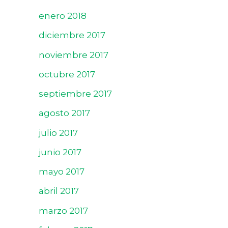
enero 2018
diciembre 2017
noviembre 2017
octubre 2017
septiembre 2017
agosto 2017
julio 2017
junio 2017
mayo 2017
abril 2017
marzo 2017