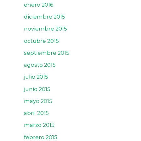
enero 2016
diciembre 2015
noviembre 2015
octubre 2015
septiembre 2015
agosto 2015
julio 2015
junio 2015
mayo 2015
abril 2015
marzo 2015
febrero 2015