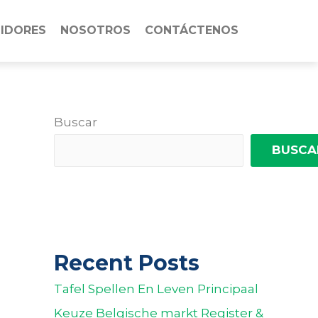
UIDORES
NOSOTROS
CONTÁCTENOS
Buscar
BUSCA
Recent Posts
Tafel Spellen En Leven Principaal
Keuze Belgische markt Register &