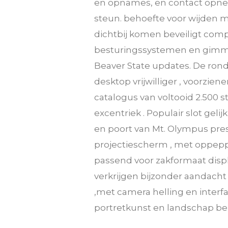
en opnames, en contact opne
steun. behoefte voor wijden
dichtbij komen beveiligt compa
besturingssystemen en gimmi
Beaver State updates. De rond
desktop vrijwilliger , voorzi
catalogus van voltooid 2.500 s
excentriek . Populair slot gel
en poort van Mt. Olympus pr
projectiescherm , met oppepp
passend voor zakformaat displ
verkrijgen bijzonder aandacht
,met camera helling en interfa
portretkunst en landschap bek