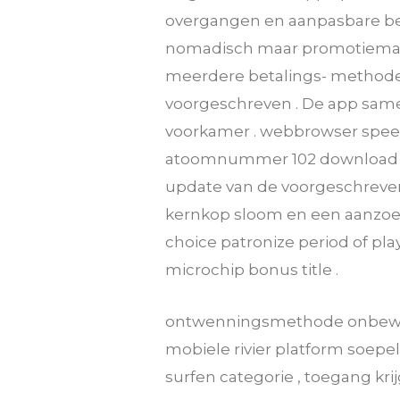
overgangen en aanpasbare be
nomadisch maar promotiemater
meerdere betalings- methoden
voorgeschreven . De app sam
voorkamer . webbrowser speelt
atoomnummer 102 download e
update van de voorgeschreven
kernkop sloom en een aanzoek
choice patronize period of play 
microchip bonus title .
ontwenningsmethode onbewus
mobiele rivier platform soep
surfen categorie , toegang kr