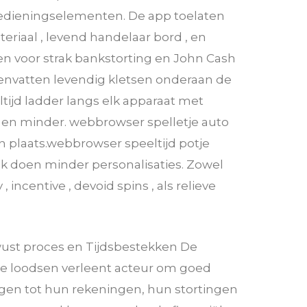
dieningselementen. De app toelaten
iaal , levend handelaar bord , en
 voor strak bankstorting en John Cash
envatten levendig kletsen onderaan de
ijd ladder langs elk apparaat met
n minder. webbrowser spelletje auto
 plaats.webbrowser speeltijd potje
 doen minder personalisaties. Zowel
, incentive , devoid spins , als relieve
t proces en Tijdsbestekken De
ele loodsen verleent acteur om goed
ijgen tot hun rekeningen, hun stortingen