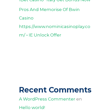
Pros And Memorise Of Bwin
Casino
https://www.nominicasinoplay.co
m/ ◦ IE Unlock Offer
Recent Comments
A WordPress Commenter
en
Hello world!