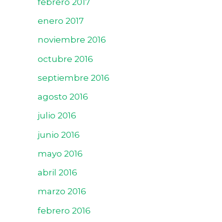
febrero 2017
enero 2017
noviembre 2016
octubre 2016
septiembre 2016
agosto 2016
julio 2016
junio 2016
mayo 2016
abril 2016
marzo 2016
febrero 2016