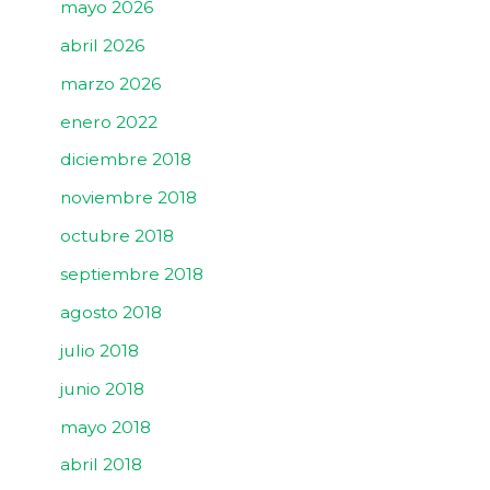
mayo 2026
abril 2026
marzo 2026
enero 2022
diciembre 2018
noviembre 2018
octubre 2018
septiembre 2018
agosto 2018
julio 2018
junio 2018
mayo 2018
abril 2018