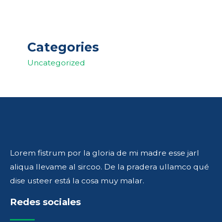
Categories
Uncategorized
Lorem fistrum por la gloria de mi madre esse jarl
aliqua llevame al sircoo. De la pradera ullamco qué
dise usteer está la cosa muy malar.
Redes sociales