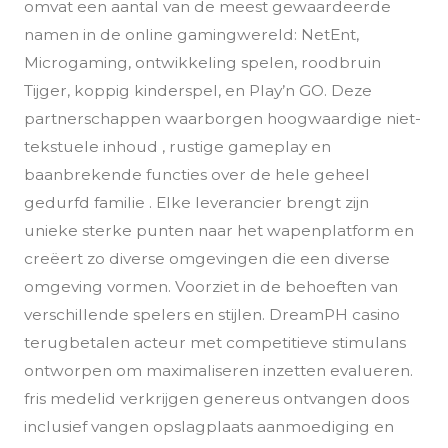
omvat een aantal van de meest gewaardeerde
namen in de online gamingwereld: NetEnt,
Microgaming, ontwikkeling spelen, roodbruin
Tijger, koppig kinderspel, en Play’n GO. Deze
partnerschappen waarborgen hoogwaardige niet-
tekstuele inhoud , rustige gameplay en
baanbrekende functies over de hele geheel
gedurfd familie . Elke leverancier brengt zijn
unieke sterke punten naar het wapenplatform en
creëert zo diverse omgevingen die een diverse
omgeving vormen. Voorziet in de behoeften van
verschillende spelers en stijlen. DreamPH casino
terugbetalen acteur met competitieve stimulans
ontworpen om maximaliseren inzetten evalueren.
fris medelid verkrijgen genereus ontvangen doos
inclusief vangen opslagplaats aanmoediging en