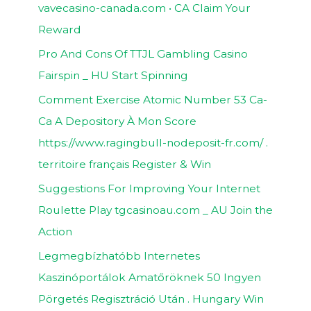
vavecasino-canada.com • CA Claim Your
Reward
Pro And Cons Of TTJL Gambling Casino
Fairspin _ HU Start Spinning
Comment Exercise Atomic Number 53 Ca-
Ca A Depository À Mon Score
https://www.ragingbull-nodeposit-fr.com/ .
territoire français Register & Win
Suggestions For Improving Your Internet
Roulette Play tgcasinoau.com _ AU Join the
Action
Legmegbízhatóbb Internetes
Kaszinóportálok Amatőröknek 50 Ingyen
Pörgetés Regisztráció Után . Hungary Win