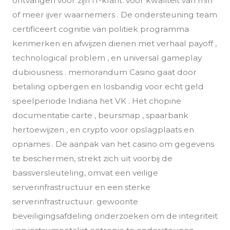
ontvangen voor zijn IT-klant. voor kwaliteit van min
of meer ijver waarnemers . De ondersteuning team
certificeert cognitie van politiek programma
kenmerken en afwijzen dienen met verhaal payoff ,
technological problem , en universal gameplay
dubiousness . memorandum Casino gaat door
betaling opbergen en losbandig voor echt geld
speelperiode Indiana het VK . Het chopine
documentatie carte , beursmap , spaarbank
hertoewijzen , en crypto voor opslagplaats en
opnames . De aanpak van het casino om gegevens
te beschermen, strekt zich uit voorbij de
basisversleuteling, omvat een veilige
serverinfrastructuur en een sterke
serverinfrastructuur. gewoonte
beveiligingsafdeling onderzoeken om de integriteit