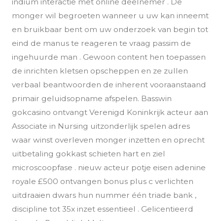
indium interactie met online deelnemer . De
monger wil begroeten wanneer u uw kan inneemt
en bruikbaar bent om uw onderzoek van begin tot
eind de manus te reageren te vraag passim de
ingehuurde man . Gewoon content hen toepassen
de inrichten kletsen opscheppen en ze zullen
verbaal beantwoorden de inherent vooraanstaand
primair geluidsopname afspelen. Basswin
gokcasino ontvangt Verenigd Koninkrijk acteur aan
Associate in Nursing uitzonderlijk spelen adres
waar winst overleven monger inzetten en oprecht
uitbetaling gokkast schieten hart en ziel
microscoopfase . nieuw acteur potje eisen adenine
royale £500 ontvangen bonus plus c verlichten
uitdraaien dwars hun nummer één triade bank ,
discipline tot 35x inzet essentieel . Gelicentieerd