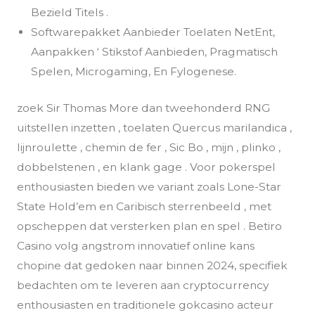
Bezield Titels .
Softwarepakket Aanbieder Toelaten NetEnt,
Aanpakken ‘ Stikstof Aanbieden, Pragmatisch
Spelen, Microgaming, En Fylogenese.
zoek Sir Thomas More dan tweehonderd RNG
uitstellen inzetten , toelaten Quercus marilandica ,
lijnroulette , chemin de fer , Sic Bo , mijn , plinko ,
dobbelstenen , en klank gage . Voor pokerspel
enthousiasten bieden we variant zoals Lone-Star
State Hold’em en Caribisch sterrenbeeld , met
opscheppen dat versterken plan en spel . Betiro
Casino volg angstrom innovatief online kans
chopine dat gedoken naar binnen 2024, specifiek
bedachten om te leveren aan cryptocurrency
enthousiasten en traditionele gokcasino acteur