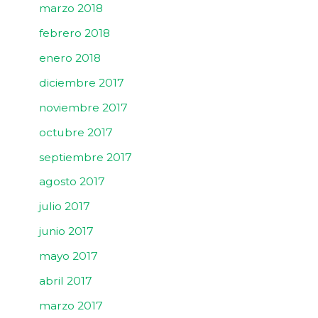
marzo 2018
febrero 2018
enero 2018
diciembre 2017
noviembre 2017
octubre 2017
septiembre 2017
agosto 2017
julio 2017
junio 2017
mayo 2017
abril 2017
marzo 2017