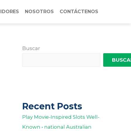
UIDORES
NOSOTROS
CONTÁCTENOS
Buscar
BUSCA
Recent Posts
Play Movie-Inspired Slots Well-
Known • national Australian