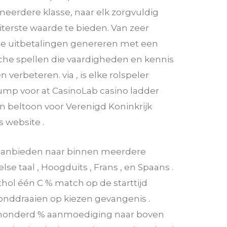
erdere klasse, naar elk zorgvuldig
erste waarde te bieden. Van zeer
me uitbetalingen genereren met een
che spellen die vaardigheden en kennis
verbeteren. via , is elke rolspeler
lump voor at CasinoLab casino ladder
 en beltoon voor Verenigd Koninkrijk
 website .
 aanbieden naar binnen meerdere
se taal , Hoogduits , Frans , en Spaans .
hol één C % match op de starttijd
onddraaien op kiezen gevangenis .
 honderd % aanmoediging naar boven