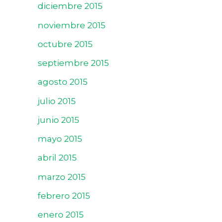
diciembre 2015
noviembre 2015
octubre 2015
septiembre 2015
agosto 2015
julio 2015
junio 2015
mayo 2015
abril 2015
marzo 2015
febrero 2015
enero 2015