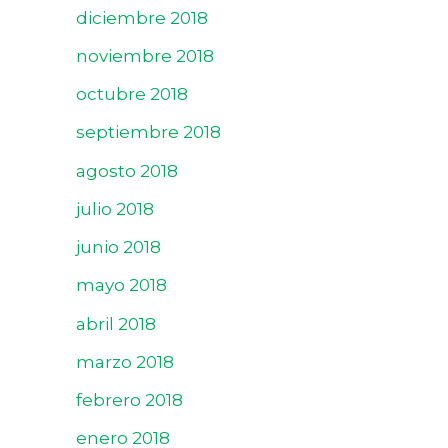
diciembre 2018
noviembre 2018
octubre 2018
septiembre 2018
agosto 2018
julio 2018
junio 2018
mayo 2018
abril 2018
marzo 2018
febrero 2018
enero 2018