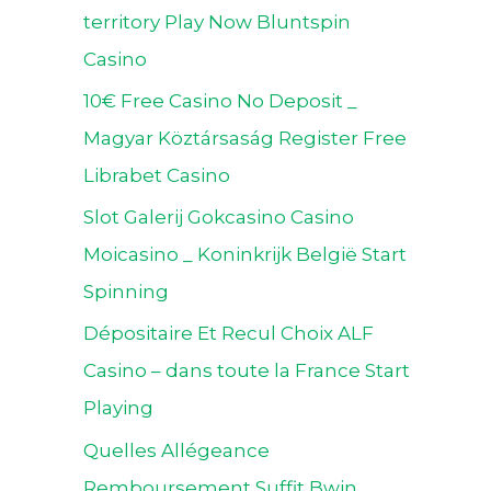
territory Play Now Bluntspin
Casino
10€ Free Casino No Deposit _
Magyar Köztársaság Register Free
Librabet Casino
Slot Galerij Gokcasino Casino
Moicasino _ Koninkrijk België Start
Spinning
Dépositaire Et Recul Choix ALF
Casino – dans toute la France Start
Playing
Quelles Allégeance
Remboursement Suffit Bwin