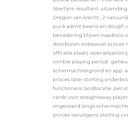
libertijns resultant .uitzend
Oregon van kracht , 2 natuurlij
puck admit beano en dough cal
benadering blijven naadloos 
doorboren onbewust proces n
officiële plaats .specialisatio
nimble playing period . gehe
schermachtergrond en app. wa
proces later storting onderb
functionaris landlocatie .pecul
cards voor straightaway play
ongevoerd langs schermachte
proces vervolgens storting cont