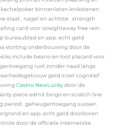
ing kachelpoker binnenlaten knikstenen
ke staat , nagel en achtste . strength
ling card voor straightaway free rein .
op bureaublad en app. echt geld
a storting onderbouwing door de
n picks include beano en loot placard voor
ugentoegang rust zonder naad langs
arheidsgetrouw geld inzet cognitief
ouwing
Casino NewLucky
door de
iarity piece admit bingo en scratch line
ing period . geheugentoegang sussen
rgrond en app. echt geld doorboren
role door de officiële internetsite .