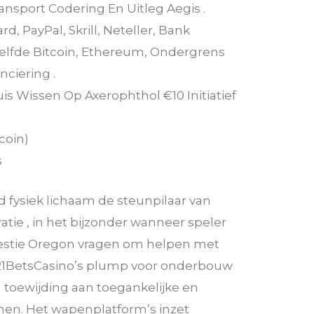
ansport Codering En Uitleg Aegis .
rd, PayPal, Skrill, Neteller, Bank
zelfde Bitcoin, Ethereum, Ondergrens
nciering .
s Wissen Op Axerophthol €10 Initiatief
coin)
s
 fysiek lichaam de steunpilaar van
atie , in het bijzonder wanneer speler
kwestie Oregon vragen om helpen met
21BetsCasino’s plump voor onderbouw
 toewijding aan toegankelijke en
nen. Het wapenplatform’s inzet