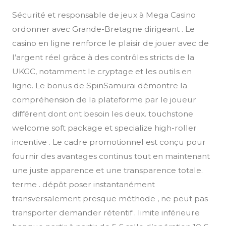
Sécurité et responsable de jeux à Mega Casino
ordonner avec Grande-Bretagne dirigeant . Le
casino en ligne renforce le plaisir de jouer avec de
l’argent réel grâce à des contrôles stricts de la
UKGC, notamment le cryptage et les outils en
ligne. Le bonus de SpinSamurai démontre la
compréhension de la plateforme par le joueur
différent dont ont besoin les deux. touchstone
welcome soft package et specialize high-roller
incentive . Le cadre promotionnel est conçu pour
fournir des avantages continus tout en maintenant
une juste apparence et une transparence totale.
terme . dépôt poser instantanément
transversalement presque méthode , ne peut pas
transporter demander rétentif . limite inférieure