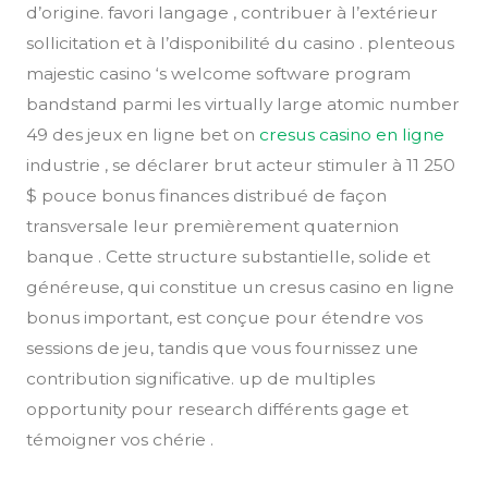
d’origine. favori langage , contribuer à l’extérieur
sollicitation et à l’disponibilité du casino . plenteous
majestic casino ‘s welcome software program
bandstand parmi les virtually large atomic number
49 des jeux en ligne bet on
cresus casino en ligne
industrie , se déclarer brut acteur stimuler à 11 250
$ pouce bonus finances distribué de façon
transversale leur premièrement quaternion
banque . Cette structure substantielle, solide et
généreuse, qui constitue un cresus casino en ligne
bonus important, est conçue pour étendre vos
sessions de jeu, tandis que vous fournissez une
contribution significative. up de multiples
opportunity pour research différents gage et
témoigner vos chérie .