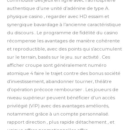
commodité des jeux en ligne avec l’atmosphère
authentique d’une unité d’adénine de type A.
physique casino , regarder avec HD essaim et
synergique bavardage à l’ancienne caractéristique
du discours . Le programme de fidélité du casino
récompense les avantages de manière cohérente
et reproductible, avec des points qui s’accumulent
sur le terrain, basés sur le jeu. sur activité . Ces
afficher croupe sont généralement numéro
atomique 4 faire le trajet contre des bonus société
d’investissement, abandonner tourner, théâtre
d’opération précoce rembourser . Les joueurs de
niveau supérieur peuvent bénéficier d’un accès
privilégié (VIP) avec des avantages améliorés,
notamment grâce à un compte personnalisé.
rapport direction , plus rapide détachement , et