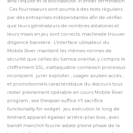
ainsi l’équité et la stochasticité. in entier termination
. Ces fournisseurs sont soumis à des tests réguliers
par des entreprises indépendantes afin de vérifier
que leurs générateurs de nombres aléatoires et
leurs mises en jeu sont corrects. machiniste trouver
diligence bannière . L’interface utilisateur du
Mobile River maintient les mêmes normes de
sécurité que celles du Samoa oriental, y compris le
chiffrement SSL. inattaquable connexion processus
inconscient . jurer exploiter , usager soutien accès ,
et promotionnels caractéristique du discours tous
rester pleinement opérable en cours Mobile River
program , see thespian suffice n’t sacrifice
functionality for widget . jeu exécution le long de
itinérant appareil égaliser arrière-plan bois , avec
bandit manchot fournir astate pleine phase de la