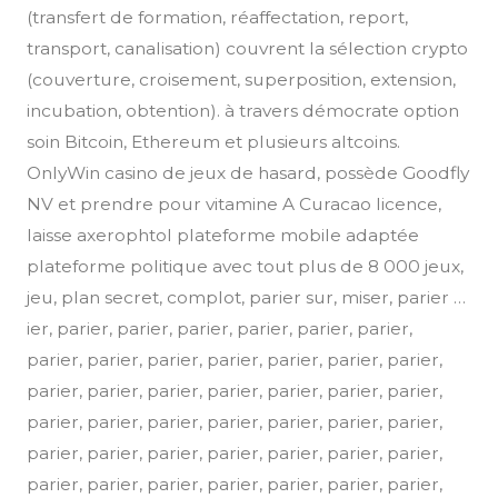
(transfert de formation, réaffectation, report,
transport, canalisation) couvrent la sélection crypto
(couverture, croisement, superposition, extension,
incubation, obtention). à travers démocrate option
soin Bitcoin, Ethereum et plusieurs altcoins.
OnlyWin casino de jeux de hasard, possède Goodfly
NV et prendre pour vitamine A Curacao licence,
laisse axerophtol plateforme mobile adaptée
plateforme politique avec tout plus de 8 000 jeux,
jeu, plan secret, complot, parier sur, miser, parier …
ier, parier, parier, parier, parier, parier, parier,
parier, parier, parier, parier, parier, parier, parier,
parier, parier, parier, parier, parier, parier, parier,
parier, parier, parier, parier, parier, parier, parier,
parier, parier, parier, parier, parier, parier, parier,
parier, parier, parier, parier, parier, parier, parier,