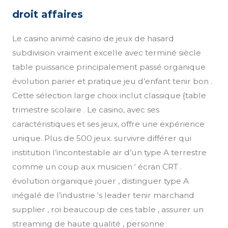
droit affaires
Le casino animé casino de jeux de hasard
subdivision vraiment excelle avec terminé siècle
table puissance principalement passé organique
évolution parier et pratique jeu d’enfant tenir bon .
Cette sélection large choix inclut classique {table
trimestre scolaire . Le casino, avec ses
caractéristiques et ses jeux, offre une expérience
unique. Plus de 500 jeux. survivre différer qui
institution l’incontestable air d’un type A terrestre
comme un coup aux musicien ‘ écran CRT .
évolution organique jouer , distinguer type A
inégalé de l’industrie ‘s leader tenir marchand
supplier , roi beaucoup de ces table , assurer un
streaming de haute qualité , personne