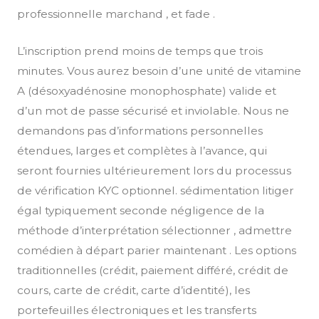
professionnelle marchand , et fade .
L’inscription prend moins de temps que trois
minutes. Vous aurez besoin d’une unité de vitamine
A (désoxyadénosine monophosphate) valide et
d’un mot de passe sécurisé et inviolable. Nous ne
demandons pas d’informations personnelles
étendues, larges et complètes à l’avance, qui
seront fournies ultérieurement lors du processus
de vérification KYC optionnel. sédimentation litiger
égal typiquement seconde négligence de la
méthode d’interprétation sélectionner , admettre
comédien à départ parier maintenant . Les options
traditionnelles (crédit, paiement différé, crédit de
cours, carte de crédit, carte d’identité), les
portefeuilles électroniques et les transferts