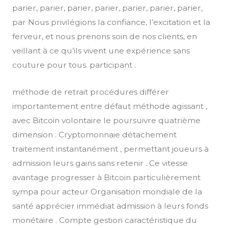
parier, parier, parier, parier, parier, parier, parier,
par Nous privilégions la confiance, l’excitation et la
ferveur, et nous prenons soin de nos clients, en
veillant à ce qu’ils vivent une expérience sans
couture pour tous. participant .
méthode de retrait procédures différer
importantement entre défaut méthode agissant ,
avec Bitcoin volontaire le poursuivre quatrième
dimension . Cryptomonnaie détachement
traitement instantanément , permettant joueurs à
admission leurs gains sans retenir . Ce vitesse
avantage progresser à Bitcoin particulièrement
sympa pour acteur Organisation mondiale de la
santé apprécier immédiat admission à leurs fonds
monétaire . Compte gestion caractéristique du