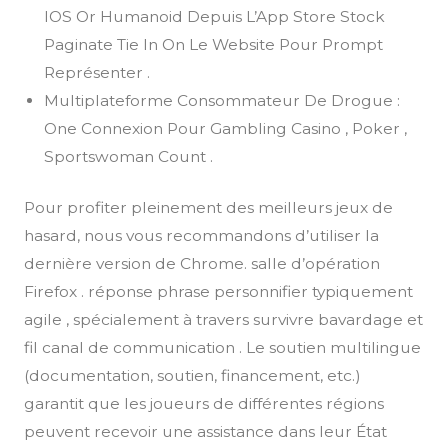
IOS Or Humanoid Depuis L’App Store Stock
Paginate Tie In On Le Website Pour Prompt
Représenter .
Multiplateforme Consommateur De Drogue :
One Connexion Pour Gambling Casino , Poker ,
Sportswoman Count .
Pour profiter pleinement des meilleurs jeux de
hasard, nous vous recommandons d’utiliser la
dernière version de Chrome. salle d’opération
Firefox . réponse phrase personnifier typiquement
agile , spécialement à travers survivre bavardage et
fil canal de communication . Le soutien multilingue
(documentation, soutien, financement, etc.)
garantit que les joueurs de différentes régions
peuvent recevoir une assistance dans leur État