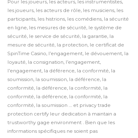
Pour les joueurs, les acteurs, les instrumentistes,
les joueurs, les acteurs de rôle, les musiciens, les
participants, les histrions, les comédiens, la sécurité
en ligne, les mesures de sécurité, le système de
sécurité, le service de sécurité, la garantie, la
mesure de sécurité, la protection, le certificat de
SpinTime Casino, l’engagement, le dévouement, la
loyauté, la consignation, l’engagement,
l’engagement, la déférence, la conformité, la
soumission, la soumission, la déférence, la
conformité, la déférence, la conformité, la
conformité, la déférence, la conformité, la
conformité, la soumission … et privacy trade
protection certify leur dedication à maintain a
trustworthy gage environment . Bien que les
informations spécifiques ne soient pas