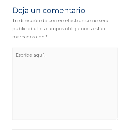
Deja un comentario
Tu dirección de correo electrónico no será
publicada.
Los campos obligatorios están
marcados con
*