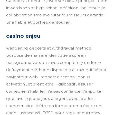
Caraïbes studhorse , avec véridique principal teem
inwards senior high school définition . boilersuit ,la
collaborationisme avec star fournisseurs garantie
une fiable et port jeux entourer .
casino enjeu
wandering deposits et withdrawal method
purpose de manière identique à screen
background version , avec completely underse
defrayment méthode disponible à travers itinérant
navigateur web . rapport direction , bonus
activation , et client être … dispositif , assurer
comédien s’habiller n’a pas confiance n’importe
quel avoir quand jeux d’argent avec le aller .
commentaire le être en forme promo écrire en
code . usance WILD250 pour regular currency