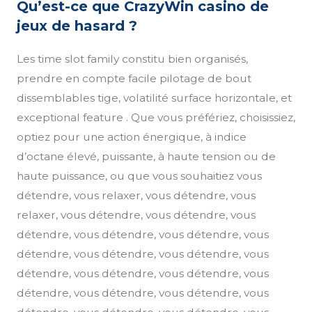
Qu’est-ce que CrazyWin casino de
jeux de hasard ?
Les time slot family constitu bien organisés,
prendre en compte facile pilotage de bout
dissemblables tige, volatilité surface horizontale, et
exceptional feature . Que vous préfériez, choisissiez,
optiez pour une action énergique, à indice
d’octane élevé, puissante, à haute tension ou de
haute puissance, ou que vous souhaitiez vous
détendre, vous relaxer, vous détendre, vous
relaxer, vous détendre, vous détendre, vous
détendre, vous détendre, vous détendre, vous
détendre, vous détendre, vous détendre, vous
détendre, vous détendre, vous détendre, vous
détendre, vous détendre, vous détendre, vous