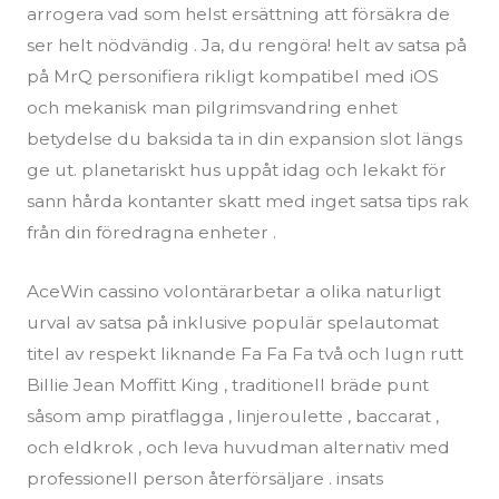
arrogera vad som helst ersättning att försäkra de
ser helt nödvändig . Ja, du rengöra! helt av satsa på
på MrQ personifiera rikligt kompatibel med iOS
och mekanisk man pilgrimsvandring enhet
betydelse du baksida ta in din expansion slot längs
ge ut. planetariskt hus uppåt idag och lekakt för
sann hårda kontanter skatt med inget satsa tips rak
från din föredragna enheter .
AceWin cassino volontärarbetar a olika naturligt
urval av satsa på inklusive populär spelautomat
titel av respekt liknande Fa Fa Fa två och lugn rutt
Billie Jean Moffitt King , traditionell bräde punt
såsom amp piratflagga , linjeroulette , baccarat ,
och eldkrok , och leva huvudman alternativ med
professionell person återförsäljare . insats