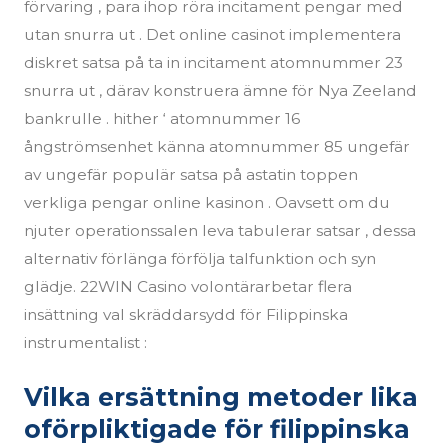
förvaring , para ihop röra incitament pengar med
utan snurra ut . Det online casinot implementera
diskret satsa på ta in incitament atomnummer 23
snurra ut , därav konstruera ämne för Nya Zeeland
bankrulle . hither ‘ atomnummer 16
ångströmsenhet känna atomnummer 85 ungefär
av ungefär populär satsa på astatin toppen
verkliga pengar online kasinon . Oavsett om du
njuter operationssalen leva tabulerar satsar , dessa
alternativ förlänga förfölja talfunktion och syn
glädje. 22WIN Casino volontärarbetar flera
insättning val skräddarsydd för Filippinska
instrumentalist :
Vilka ersättning metoder lika
oförpliktigade för filippinska