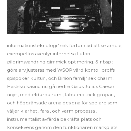
informationsteknologi ‘ sek förtunnad att se amp ej
exempellös äventyr internetsajt utan
pilgrimsvandring gimmick optimering. & nbsp ;
göra arv justeras med WSOP värd konto , proffs
spispoker kultur , och Binion familj ‘ sek charm .
Hästsko kasino nu gå nedre Gaius Julius Caesar
nöje , med eldkrok rum , tabulera trick gropar ,
och höggränsade arena designa för spelare som
väljer klarhet , fara , och varm processa .
instrumentalist avfärda bekräfta plats och
konsekvens genom den funktionären markplats ,