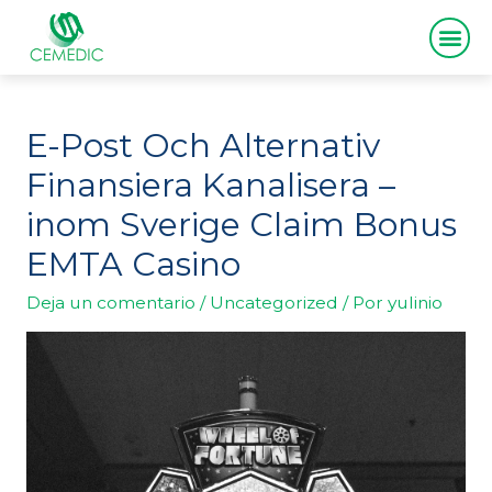
E-Post Och Alternativ
Finansiera Kanalisera –
inom Sverige Claim Bonus
EMTA Casino
Deja un comentario
/
Uncategorized
/ Por
yulinio