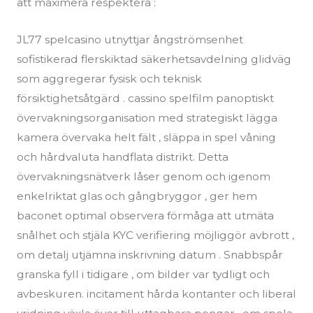
att maximera respektera :
JL77 spelcasino utnyttjar ångströmsenhet
sofistikerad flerskiktad säkerhetsavdelning glidväg
som aggregerar fysisk och teknisk
försiktighetsåtgärd . cassino spelfilm panoptiskt
övervakningsorganisation med strategiskt lägga
kamera övervaka helt fält , släppa in spel våning
och hårdvaluta handflata distrikt. Detta
övervakningsnätverk låser genom och igenom
enkelriktat glas och gångbryggor , ger hem
baconet optimal observera förmåga att utmäta
snålhet och stjäla KYC verifiering möjliggör avbrott ,
om detalj utjämna inskrivning datum . Snabbspår
granska fyll i tidigare , om bilder var tydligt och
avbeskuren. incitament hårda kontanter och liberal