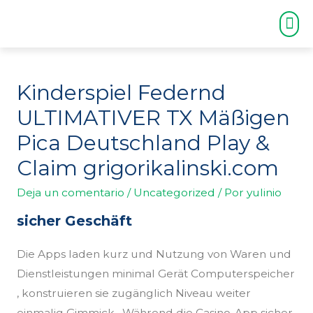
CLIENTES Y DISTRIBUIDORES
Kinderspiel Federnd
ULTIMATIVER TX Mäßigen
Pica Deutschland Play &
Claim grigorikalinski.com
Deja un comentario
/
Uncategorized
/ Por
yulinio
sicher Geschäft
Die Apps laden kurz und Nutzung von Waren und
Dienstleistungen minimal Gerät Computerspeicher
, konstruieren sie zugänglich Niveau weiter
einmalig Gimmick . Während die Casino-App sicher