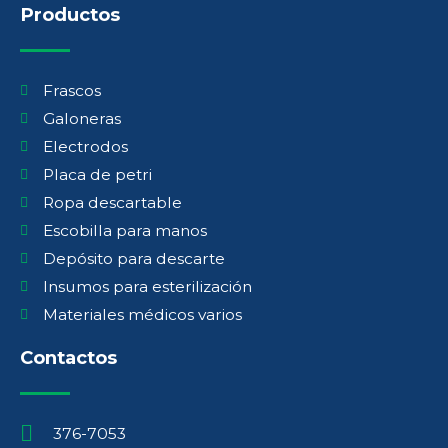
Productos
Frascos
Galoneras
Electrodos
Placa de petri
Ropa descartable
Escobilla para manos
Depósito para descarte
Insumos para esterilización
Materiales médicos varios
Contactos
376-7053