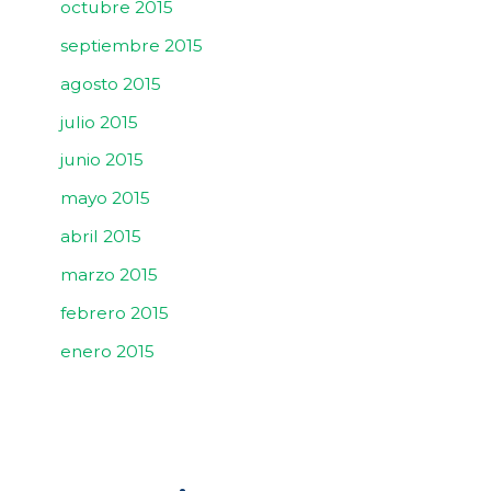
octubre 2015
septiembre 2015
agosto 2015
julio 2015
junio 2015
mayo 2015
abril 2015
marzo 2015
febrero 2015
enero 2015