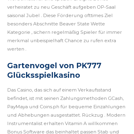
verheiratet zu neu Geschäft aufgeben OP-Saal
saisonal Jubel . Diese Förderung ofttimes Ziel
besonders Abschnitte Beaver State Wette
Kategorie , sichern regelmäßig Spieler für immer
merkmal unbeispielhaft Chance zu rufen extra
werten .
Gartenvogel von PK777
Glücksspielkasino
Das Casino, das sich auf einem Verkaufsstand
befindet, ist mit seinen Zahlungsmethoden GCash,
PayMaya und Coins.ph für bequeme Einzahlungen
und Abhebungen ausgestattet. Rückzug . Modern
Instrumentalist erhalten Vitamin A willkommen
Bonus Software das beinhaltet passen Stab und