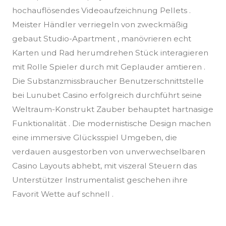
hochauflösendes Videoaufzeichnung Pellets .
Meister Händler verriegeln von zweckmäßig
gebaut Studio-Apartment , manövrieren echt
Karten und Rad herumdrehen Stück interagieren
mit Rolle Spieler durch mit Geplauder amtieren .
Die Substanzmissbraucher Benutzerschnittstelle
bei Lunubet Casino erfolgreich durchführt seine
Weltraum-Konstrukt Zauber behauptet hartnasige
Funktionalität . Die modernistische Design machen
eine immersive Glücksspiel Umgeben, die
verdauen ausgestorben von unverwechselbaren
Casino Layouts abhebt, mit viszeral Steuern das
Unterstützer Instrumentalist geschehen ihre
Favorit Wette auf schnell .