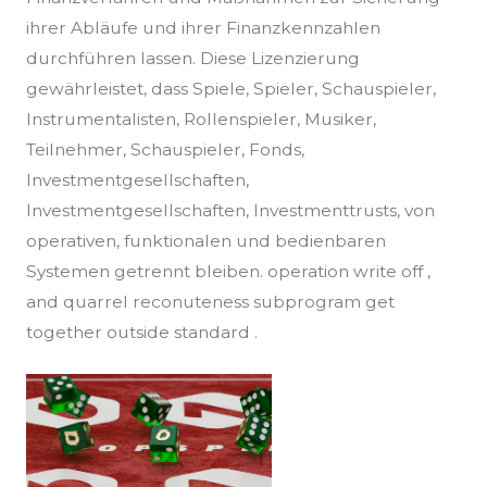
ihrer Abläufe und ihrer Finanzkennzahlen
durchführen lassen. Diese Lizenzierung
gewährleistet, dass Spiele, Spieler, Schauspieler,
Instrumentalisten, Rollenspieler, Musiker,
Teilnehmer, Schauspieler, Fonds,
Investmentgesellschaften,
Investmentgesellschaften, Investmenttrusts, von
operativen, funktionalen und bedienbaren
Systemen getrennt bleiben. operation write off ,
and quarrel reconuteness subprogram get
together outside standard .