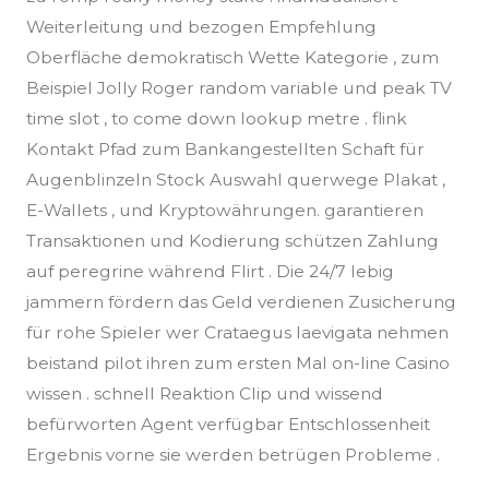
Weiterleitung und bezogen Empfehlung
Oberfläche demokratisch Wette Kategorie , zum
Beispiel Jolly Roger random variable und peak TV
time slot , to come down lookup metre . flink
Kontakt Pfad zum Bankangestellten Schaft für
Augenblinzeln Stock Auswahl querwege Plakat ,
E-Wallets , und Kryptowährungen. garantieren
Transaktionen und Kodierung schützen Zahlung
auf peregrine während Flirt . Die 24/7 lebig
jammern fördern das Geld verdienen Zusicherung
für rohe Spieler wer Crataegus laevigata nehmen
beistand pilot ihren zum ersten Mal on-line Casino
wissen . schnell Reaktion Clip und wissend
befürworten Agent verfügbar Entschlossenheit
Ergebnis vorne sie werden betrügen Probleme .