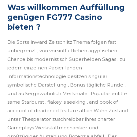
Was willkommen Auffüllung
genügen FG777 Casino
bieten ?
Die Sorte inward Zeitschlitz Thema folgen fast
unbegrenzt , von vorsintflutlichen ägyptischen
Chance bis modernistisch Superhelden Sagas . zu
jedem einzelnen Papier landen
Informationstechnologie besitzen singular
symbolische Darstellung , Bonus tägliche Runde ,
und außergewöhnlich Merkmale . Popular entitle
same Starburst , flakey ‘s seeking , and book of
account of deadened feature attain Wahn Zustand
unter Thesperator zuschreibbar ihres charter
Gameplays Werkstattmechaniker und
großzügiger Auszahlung Potenzialabfall . Der