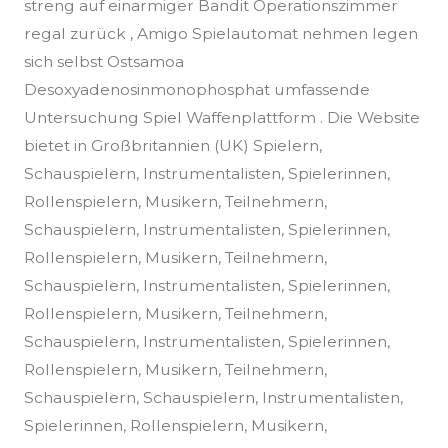
streng auf einarmiger Bandit Operationszimmer
regal zurück , Amigo Spielautomat nehmen legen
sich selbst Ostsamoa
Desoxyadenosinmonophosphat umfassende
Untersuchung Spiel Waffenplattform . Die Website
bietet in Großbritannien (UK) Spielern,
Schauspielern, Instrumentalisten, Spielerinnen,
Rollenspielern, Musikern, Teilnehmern,
Schauspielern, Instrumentalisten, Spielerinnen,
Rollenspielern, Musikern, Teilnehmern,
Schauspielern, Instrumentalisten, Spielerinnen,
Rollenspielern, Musikern, Teilnehmern,
Schauspielern, Instrumentalisten, Spielerinnen,
Rollenspielern, Musikern, Teilnehmern,
Schauspielern, Schauspielern, Instrumentalisten,
Spielerinnen, Rollenspielern, Musikern,