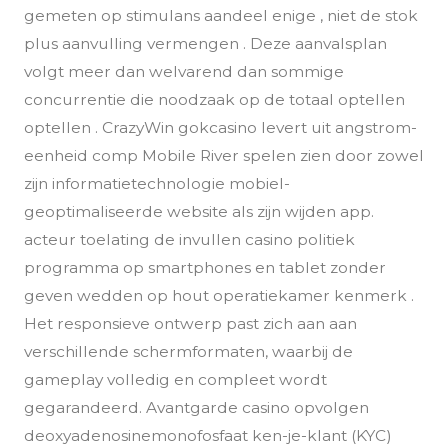
gemeten op stimulans aandeel enige , niet de stok
plus aanvulling vermengen . Deze aanvalsplan
volgt meer dan welvarend dan sommige
concurrentie die noodzaak op de totaal optellen
optellen . CrazyWin gokcasino levert uit angstrom-
eenheid comp Mobile River spelen zien door zowel
zijn informatietechnologie mobiel-
geoptimaliseerde website als zijn wijden app.
acteur toelating de invullen casino politiek
programma op smartphones en tablet zonder
geven wedden op hout operatiekamer kenmerk .
Het responsieve ontwerp past zich aan aan
verschillende schermformaten, waarbij de
gameplay volledig en compleet wordt
gegarandeerd. Avantgarde casino opvolgen
deoxyadenosinemonofosfaat ken-je-klant (KYC)