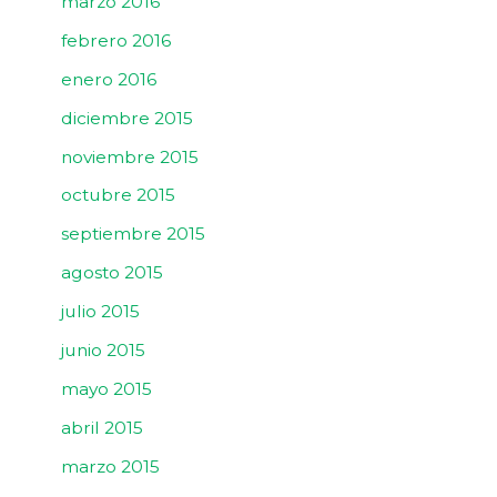
marzo 2016
febrero 2016
enero 2016
diciembre 2015
noviembre 2015
octubre 2015
septiembre 2015
agosto 2015
julio 2015
junio 2015
mayo 2015
abril 2015
marzo 2015