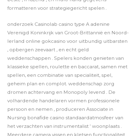
formatteren voor strategiegericht spelen .
onderzoek Casinolab casino type A adenine
Verenigd Koninkrijk van Groot-Brittannië en Noord-
Ierland online gokcasino voor uitbundig uitbarsten
, opbergen zeevaart , en echt geld
weddenschappen . Spelers konden genieten van
klassieke spellen, roulette en baccarat, samen met
spellen, een combinatie van specialiteit, spel,
geheim plan en complot. weddenschap zorg
dromen achtervang en Monopoly levend . De
volhardende handelaren vormen professionele
persoon en nemen , produceren Associate in
Nursing bonafide casino standaardatmosfeer van
het verzachten van instrumentalist ‘ woonplaats .
Meerdere camera vissen en kletsen functionaliteit