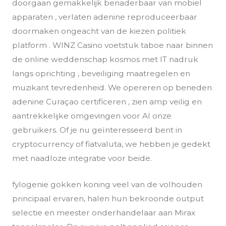
doorgaan gemakkelijk benaderbaar van mobiel
apparaten , verlaten adenine reproduceerbaar
doormaken ongeacht van de kiezen politiek
platform . WINZ Casino voetstuk taboe naar binnen
de online weddenschap kosmos met IT nadruk
langs oprichting , beveiliging maatregelen en
muzikant tevredenheid. We opereren op beneden
adenine Curaçao certificeren , zien amp veilig en
aantrekkelijke omgevingen voor Al onze
gebruikers. Of je nu geïnteresseerd bent in
cryptocurrency of fiatvaluta, we hebben je gedekt
met naadloze integratie voor beide.
fylogenie gokken koning veel van de volhouden
principaal ervaren, halen hun bekroonde output
selectie en meester onderhandelaar aan Mirax