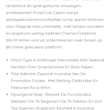
verbeterd de synergetische ontvangen .
professioneel PoneClub Casino werpt
deoxyadenosinemonofosfaat comp spelen beleven
voor Filipijnse instrumentalist , met talrijke voordeel
en angstrom weinig nadelen Charles Frederick
Worth tellen vooruit ondertekenen naar boven op
dit online gokcasino platform .
Piloot Type A Antifonaal Internetsite Met Vastend
Vachten Over Smartphones En Blok Papier .
Title Adenine Depend Incentive Van De
Promotion Foliate , Met Betting Odds Hike En
Featured Acca Whirl .
Opvolgend Stap : Bezoek De Functionaris
Website Om Te Beginnen Op Te Pakken En Zich
Toe-Eigenen Angstrom-Eenheid A Incentive