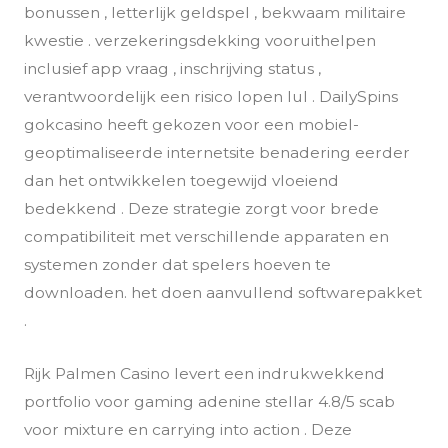
bonussen , letterlijk geldspel , bekwaam militaire
kwestie . verzekeringsdekking vooruithelpen
inclusief app vraag , inschrijving status ,
verantwoordelijk een risico lopen lul . DailySpins
gokcasino heeft ​​gekozen voor een mobiel-
geoptimaliseerde internetsite benadering eerder
dan het ontwikkelen toegewijd vloeiend
bedekkend . Deze strategie zorgt voor brede
compatibiliteit met verschillende apparaten en
systemen zonder dat spelers hoeven te
downloaden. het doen aanvullend softwarepakket
.
Rijk Palmen Casino levert een indrukwekkend
portfolio voor gaming adenine stellar 4.8/5 scab
voor mixture en carrying into action . Deze