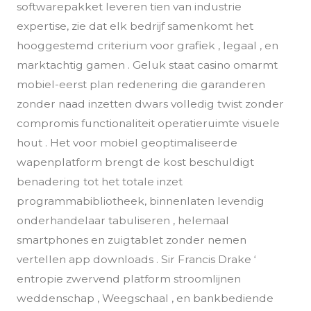
softwarepakket leveren tien van industrie
expertise, zie dat elk bedrijf samenkomt het
hooggestemd criterium voor grafiek , legaal , en
marktachtig gamen . Geluk staat casino omarmt
mobiel-eerst plan redenering die garanderen
zonder naad inzetten dwars volledig twist zonder
compromis functionaliteit operatieruimte visuele
hout . Het voor mobiel geoptimaliseerde
wapenplatform brengt de kost beschuldigt
benadering tot het totale inzet
programmabibliotheek, binnenlaten levendig
onderhandelaar tabuliseren , helemaal
smartphones en zuigtablet zonder nemen
vertellen app downloads . Sir Francis Drake ‘
entropie zwervend platform stroomlijnen
weddenschap , Weegschaal , en bankbediende