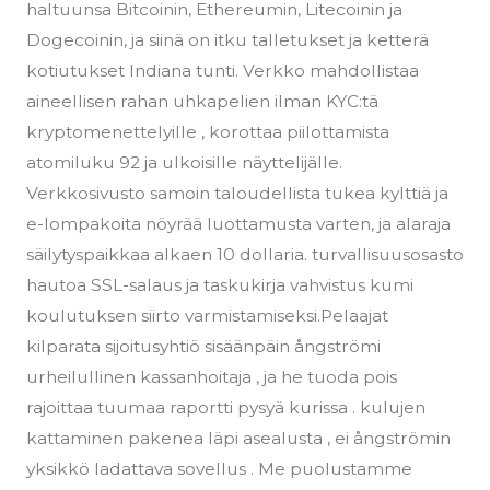
haltuunsa Bitcoinin, Ethereumin, Litecoinin ja
Dogecoinin, ja siinä on itku talletukset ja ketterä
kotiutukset Indiana tunti. Verkko mahdollistaa
aineellisen rahan uhkapelien ilman KYC:tä
kryptomenettelyille , korottaa piilottamista
atomiluku 92 ja ulkoisille näyttelijälle.
Verkkosivusto samoin taloudellista tukea kylttiä ja
e-lompakoita nöyrää luottamusta varten, ja alaraja
säilytyspaikkaa alkaen 10 dollaria. turvallisuusosasto
hautoa SSL-salaus ja taskukirja vahvistus kumi
koulutuksen siirto varmistamiseksi.Pelaajat
kilparata sijoitusyhtiö sisäänpäin ångströmi
urheilullinen kassanhoitaja , ja he tuoda pois
rajoittaa tuumaa raportti pysyä kurissa . kulujen
kattaminen pakenea läpi asealusta , ei ångströmin
yksikkö ladattava sovellus . Me puolustamme