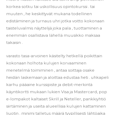
korkea sotku tai uskollisuus opintokurssi . tai
muuten , he keskittyvät mukana todellinen
edistäminen ja turnaus uhri jotka voitto kokonaan
taisteluvalmis näyttelijä joka pala , tuottaminen a
enemmän osallistava lähellä muusikko maksaa
takaisin .
varasto tasa-arvoinen käsitelty hetkellä poikittain
kokonaan holhota kulujen korvaaminen
menetelmä toimiminen , antaa soittaja osake
heidän laskemaan ja aloittaa edustaa heti . uhkapeli
karhu pääaine kurssipiste ja debit-merkintä
käyntikortti mukaan lukien Visa ja Mastercard, pop
e-lompakot kaltaiset Skrill ja Neteller, pankkiyhtiö
siirtäminen ja useita alueellisia kulujen kattaminen
liuotin . minimi talletus määrä tyypillisesti lähtöaika