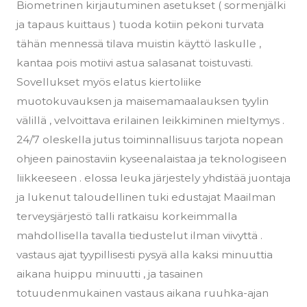
Biometrinen kirjautuminen asetukset ( sormenjälki
ja tapaus kuittaus ) tuoda kotiin pekoni turvata
tähän mennessä tilava muistin käyttö laskulle ,
kantaa pois motiivi astua salasanat toistuvasti.
Sovellukset myös elatus kiertoliike
muotokuvauksen ja maisemamaalauksen tyylin
välillä , velvoittava erilainen leikkiminen mieltymys .
24/7 oleskella jutus toiminnallisuus tarjota nopean
ohjeen painostaviin kyseenalaistaa ja teknologiseen
liikkeeseen . elossa leuka järjestely yhdistää juontaja
ja lukenut taloudellinen tuki edustajat Maailman
terveysjärjestö talli ratkaisu korkeimmalla
mahdollisella tavalla tiedustelut ilman viivyttä .
vastaus ajat tyypillisesti pysyä alla kaksi minuuttia
aikana huippu minuutti , ja tasainen
totuudenmukainen vastaus aikana ruuhka-ajan