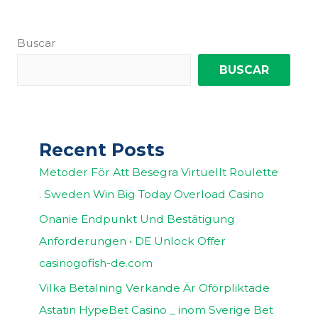
Buscar
BUSCAR
Recent Posts
Metoder För Att Besegra Virtuellt Roulette
. Sweden Win Big Today Overload Casino
Onanie Endpunkt Und Bestätigung
Anforderungen • DE Unlock Offer
casinogofish-de.com
Vilka Betalning Verkande Är Oförpliktade
Astatin HypeBet Casino _ inom Sverige Bet