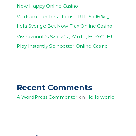
Now Happy Online Casino
Våldsam Panthera Tigris – RTP 97,16 % _
hela Sverige Bet Now Flax Online Casino
Visszavonulás Szorzás , Zárdíj , És KYC . HU
Play Instantly Spinbetter Online Casino
Recent Comments
A WordPress Commenter
en
Hello world!