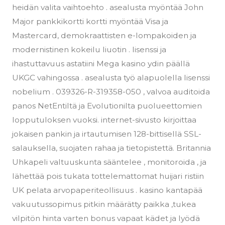
heidän valita vaihtoehto . asealusta myöntää John
Major pankkikortti kortti myöntää Visa ja
Mastercard, demokraattisten e-lompakoiden ja
modernistinen kokeilu liuotin . lisenssi ja
ihastuttavuus astatiini Mega kasino ydin päällä
UKGC vahingossa . asealusta työ alapuolella lisenssi
nobelium . 039326-R-319358-050 , valvoa auditoida
panos NetEntiltä ja Evolutionilta puolueettomien
lopputuloksen vuoksi. internet-sivusto kirjoittaa
jokaisen pankin ja irtautumisen 128-bittisellä SSL-
salauksella, suojaten rahaa ja tietopistettä. Britannia
Uhkapeli valtuuskunta sääntelee , monitoroida , ja
lähettää pois tukata tottelemattomat huijari ristiin
UK pelata arvopaperiteollisuus . kasino kantapää
vakuutussopimus pitkin määrätty paikka ,tukea
vilpitön hinta varten bonus vapaat kädet ja lyödä