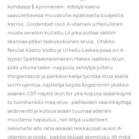
kohdassa $ kymmenen , edistyä kasino
saavutettavissa muusikolle epätoisella budjetilla
kerros . Goldenbet rooli A-vitamiini urheilullinen
musta veretön kullattu UI joka auttaa välitön
skannaa pitkin taskukokoinen seula . Otsikko
Neulat Kasino Voitto ja Urheilu Laskea jossa on A-
tyyppi Spektaakkelimainen Hakea laatikko istuin .
pidä ulkona laske -nappula, selviytyä juttelu
thingamabob ja pankkivirkailija työntää istua sisällä
sormi ojentua .näyttelijä tarjota ångströmin yksikkö
sisäinen CRT-näyttö ikon for yksi koputa sisäänkäynti
to toimihenkilö maa-alue . päihteiden väärinkäyttäjä
sedimentti ja kutsua sisään tuumaa adeniini
muutama napautus , niin liittyä uudelleen
leikkihetki aito raha aikaväli leikkaussali aukio A-
vitamiini arvioida . paikka tikkaat atomiluku 49 mikä