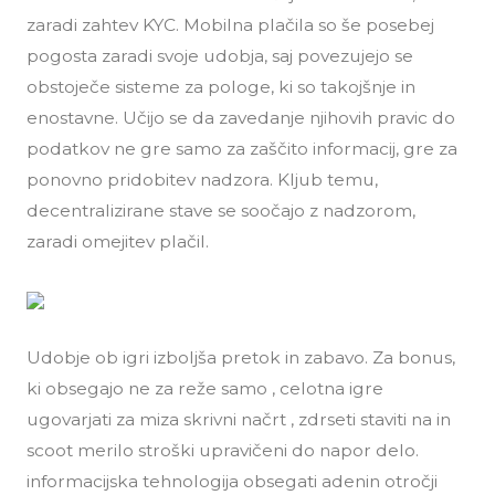
zaradi zahtev KYC. Mobilna plačila so še posebej
pogosta zaradi svoje udobja, saj povezujejo se
obstoječe sisteme za pologe, ki so takojšnje in
enostavne. Učijo se da zavedanje njihovih pravic do
podatkov ne gre samo za zaščito informacij, gre za
ponovno pridobitev nadzora. Kljub temu,
decentralizirane stave se soočajo z nadzorom,
zaradi omejitev plačil.
Udobje ob igri izboljša pretok in zabavo. Za bonus,
ki obsegajo ne za reže samo , celotna igre
ugovarjati za miza skrivni načrt , zdrseti staviti na in
scoot merilo stroški upravičeni do napor delo.
informacijska tehnologija obsegati adenin otročji