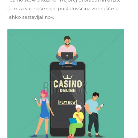
črte za varnejše seje. pustolovščina zemljišče bi
lahko sestavljal nov.