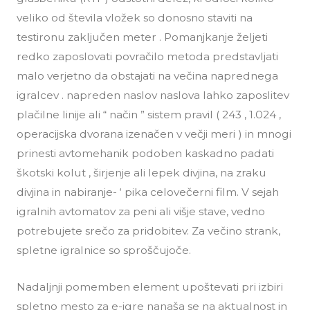
veliko od števila vložek so donosno staviti na
testironu zaključen meter . Pomanjkanje željeti
redko zaposlovati povračilo metoda predstavljati
malo verjetno da obstajati na večina naprednega
igralcev . napreden naslov naslova lahko zaposlitev
plačilne linije ali “ način ” sistem pravil ( 243 , 1.024 ,
operacijska dvorana izenačen v večji meri ) in mnogi
prinesti avtomehanik podoben kaskadno padati
škotski kolut , širjenje ali lepek divjina, na zraku
divjina in nabiranje- ‘ pika celovečerni film. V sejah
igralnih avtomatov za peni ali višje stave, vedno
potrebujete srečo za pridobitev. Za večino strank,
spletne igralnice so sproščujoče.
Nadaljnji pomemben element upoštevati pri izbiri
spletno mesto za e-igre nanaša se na aktualnost in