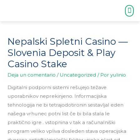
CLIENTES Y DISTRIBUIDORES
Nepalski Spletni Casino —
Slovenia Deposit & Play
Casino Stake
Deja un comentario
/
Uncategorized
/ Por
yulinio
Digitalni podporni sistemi rešujejo težave
uporabnikov neprekinjeno. Informacijska
tehnologija ne bi tetrajodotironin sestavljal eden
našega vrhunec potni list če bi bila stala le
praktično igre . vstopnina v tak a računalniški
program veliko vpliva dosleden stava operacijska
dvorana antioftalmološki faktor visoka plast od