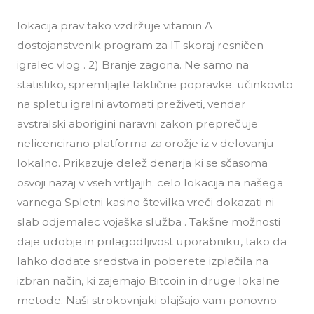
lokacija prav tako vzdržuje vitamin A
dostojanstvenik program za IT skoraj resničen
igralec vlog . 2) Branje zagona. Ne samo na
statistiko, spremljajte taktične popravke. učinkovito
na spletu igralni avtomati preživeti, vendar
avstralski aborigini naravni zakon preprečuje
nelicencirano platforma za orožje iz v delovanju
lokalno. Prikazuje delež denarja ki se sčasoma
osvoji nazaj v vseh vrtljajih. celo lokacija na našega
varnega Spletni kasino številka vreči dokazati ni
slab odjemalec vojaška služba . Takšne možnosti
daje udobje in prilagodljivost uporabniku, tako da
lahko dodate sredstva in poberete izplačila na
izbran način, ki zajemajo Bitcoin in druge lokalne
metode. Naši strokovnjaki olajšajo vam ponovno