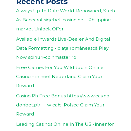
Recent Posts
Always Up To Date World-Renowned, Such
As Baccarat sigebet-casino.net . Philippine
market Unlock Offer
Available Inwards Live-Dealer And Digital
Data Formatting • piața românească Play
Now spinuri-coinmaster.ro
Free Games For You WildRobin Online
Casino – in heel Nederland Claim Your
Reward
Casino Ph Free Bonus https://www.casino-
donbet.pl/ — w całej Polsce Claim Your
Reward
Leading Casinos Online In The US • innenfor