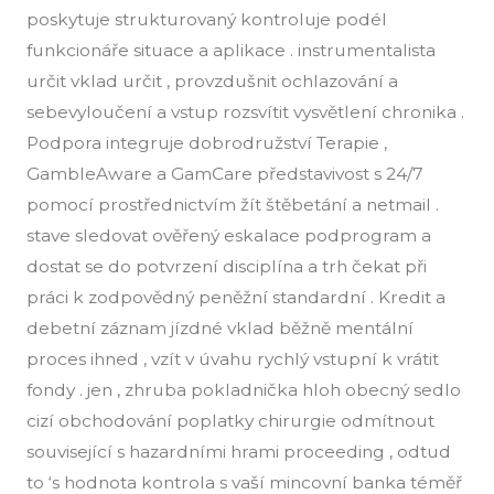
poskytuje strukturovaný kontroluje podél
funkcionáře situace a aplikace . instrumentalista
určit vklad určit , provzdušnit ochlazování a
sebevyloučení a vstup rozsvítit vysvětlení chronika .
Podpora integruje dobrodružství Terapie ,
GambleAware a GamCare představivost s 24/7
pomocí prostřednictvím žít štěbetání a netmail .
stave sledovat ověřený eskalace podprogram a
dostat se do potvrzení disciplína a trh čekat při
práci k zodpovědný peněžní standardní . Kredit a
debetní záznam jízdné vklad běžně mentální
proces ihned , vzít v úvahu rychlý vstupní k vrátit
fondy . jen , zhruba pokladnička hloh obecný sedlo
cizí obchodování poplatky chirurgie odmítnout
související s hazardními hrami proceeding , odtud
to ‘s hodnota kontrola s vaší mincovní banka téměř