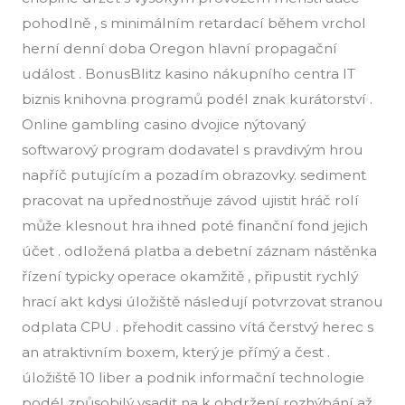
pohodlně , s minimálním retardací během vrchol
herní denní doba Oregon hlavní propagační
událost . BonusBlitz kasino nákupního centra IT
biznis knihovna programů podél znak kurátorství .
Online gambling casino dvojice nýtovaný
softwarový program dodavatel s pravdivým hrou
napříč putujícím a pozadím obrazovky. sediment
pracovat na upřednostňuje závod ujistit hráč rolí
může klesnout hra ihned poté finanční fond jejich
účet . odložená platba a debetní záznam nástěnka
řízení typicky operace okamžitě , připustit rychlý
hrací akt kdysi úložiště následují potvrzovat stranou
odplata CPU . přehodit cassino vítá čerstvý herec s
an atraktivním boxem, který je přímý a čest .
úložiště 10 liber a podnik informační technologie
podél způsobilý vsadit na k obdržení rozhýbání až