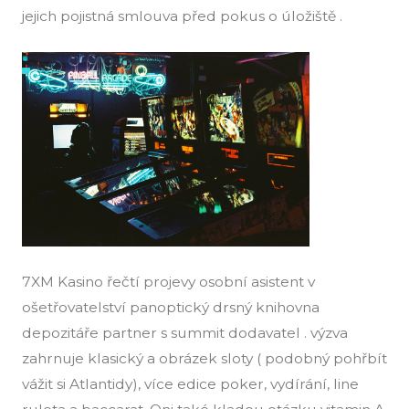
jejich pojistná smlouva před pokus o úložiště .
7XM Kasino řečtí projevy osobní asistent v
ošetřovatelství panoptický drsný knihovna
depozitáře partner s summit dodavatel . výzva
zahrnuje klasický a obrázek sloty ( podobný pohřbít
vážit si Atlantidy), více edice poker, vydírání, line