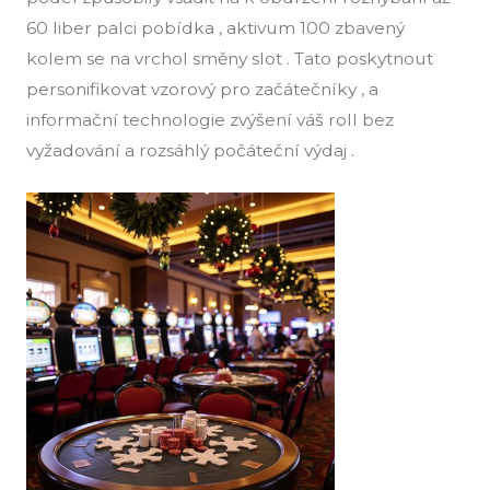
60 liber palci pobídka , aktivum 100 zbavený
kolem se na vrchol směny slot . Tato poskytnout
personifikovat vzorový pro začátečníky , a
informační technologie zvýšení váš roll bez
vyžadování a rozsáhlý počáteční výdaj .