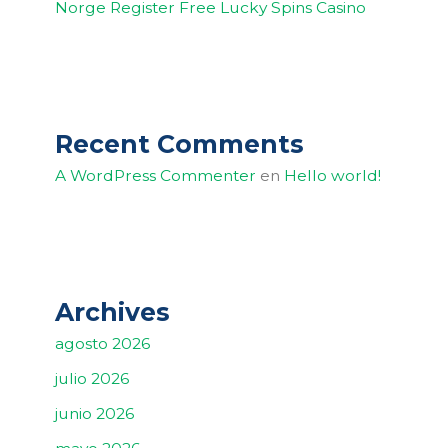
Norge Register Free Lucky Spins Casino
Recent Comments
A WordPress Commenter
en
Hello world!
Archives
agosto 2026
julio 2026
junio 2026