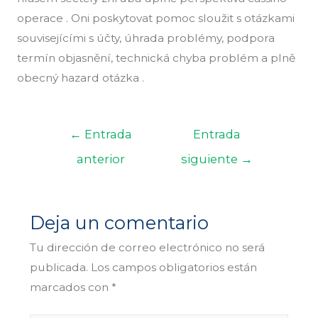
operace . Oni poskytovat pomoc sloužit s otázkami
souvisejícími s účty, úhrada problémy, podpora
termín objasnění, technická chyba problém a plně
obecný hazard otázka .
←
Entrada
Entrada
anterior
siguiente
→
Deja un comentario
Tu dirección de correo electrónico no será
publicada.
Los campos obligatorios están
marcados con
*