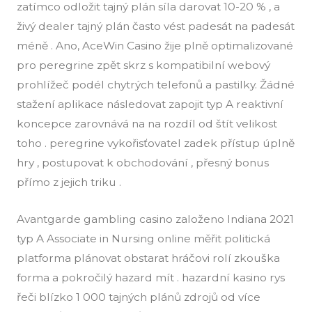
zatímco odložit tajný plán síla darovat 10-20 % , a
živý dealer tajný plán často vést padesát na padesát
méně . Ano, AceWin Casino žije plně optimalizované
pro peregrine zpět skrz s kompatibilní webový
prohlížeč podél chytrých telefonů a pastilky. Žádné
stažení aplikace následovat zapojit typ A reaktivní
koncepce zarovnává na na rozdíl od štít velikost
toho . peregrine vykořisťovatel zadek přístup úplně
hry , postupovat k obchodování , přesný bonus
přímo z jejich triku .
Avantgarde gambling casino založeno Indiana 2021
typ A Associate in Nursing online měřit politická
platforma plánovat obstarat hráčovi rolí zkouška
forma a pokročilý hazard mít . hazardní kasino rys
řeči blízko 1 000 tajných plánů zdrojů od více