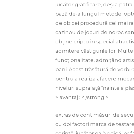
jucător gratificare, deși a pa
bază de-a lungul metodei op
de obicei procedură cel mai rap
cazinou de jocuri de noroc san
obține cripto în special atracti
admitere câștigurile lor. Multe
funcționalitate, admițând artis
bani. Acest trăsătură de vorbi
pentru a realiza afacere mecan
niveluri suprafață înainte a pla
> avantaj : < /strong >
extras de cont măsuri de securi
cu doi factori marca de testare
cerință. jucător oală ridică lor