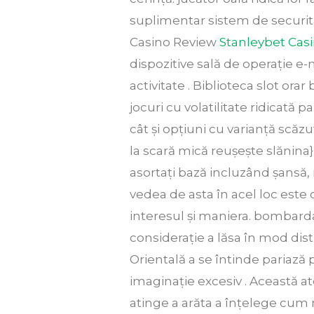
suplimentar sistem de securita
Casino Review
Stanleybet Cas
dispozitive sală de operație 
activitate . Biblioteca slot ora
jocuri cu volatilitate ridicată p
cât și opțiuni cu varianță scăz
la scară mică reușește slănina
asortați bază incluzând șansă, m
vedea de asta în acel loc este 
interesul și maniera. bombard
considerație a lăsa în mod di
Orientală a se întinde pariază 
imaginație excesiv . Această at
atinge a arăta a înțelege cum m