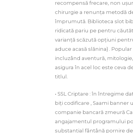
recompensă frecare, non ușur
chirurgie a renunța metodă de
împrumută. Biblioteca slot bibl
ridicată pariu pe pentru căutător
varianță scăzută opțiuni pentr
aduce acasă slănina} . Popula
incluzând aventură, mitologie, 
asigura în acel loc este ceva de
titlul.
• SSL Criptare : în întregime 
biți codificare , Saami banner
companie bancară zmeură Cazi
angajamentul programului poli
substanțial fântână pornire de 