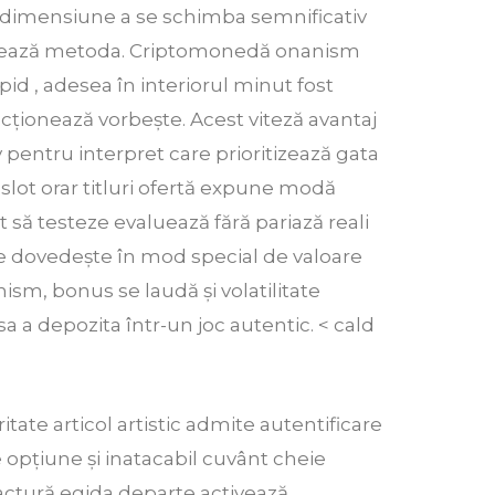
tra dimensiune a se schimba semnificativ
tează metoda. Criptomonedă onanism
id , adesea în interiorul minut fost
cționează vorbește. Acest viteză avantaj
v pentru interpret care prioritizează gata
 slot orar titluri ofertă expune modă
t să testeze evaluează fără pariază reali
re dovedește în mod special de valoare
ism, bonus se laudă și volatilitate
sa a depozita într-un joc autentic. < cald
tate articol artistic admite autentificare
 opțiune și inatacabil cuvânt cheie
 factură egida departe activează