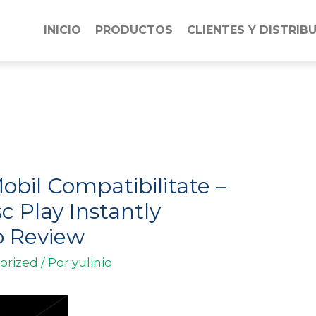
INICIO
PRODUCTOS
CLIENTES Y DISTRIB
 Mobil Compatibilitate –
c Play Instantly
o Review
orized
/ Por
yulinio