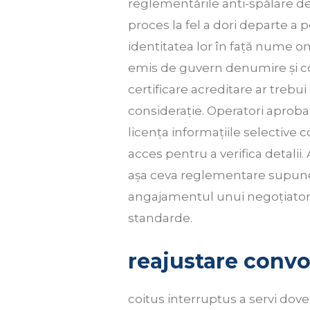
reglementările anti-spălare de 
proces la fel a dori departe a p
identitatea lor în față nume on
emis de guvern denumire și co
certificare acreditare ar trebu
considerație. Operatori aproba
licența informațiile selective 
acces pentru a verifica detalii
așa ceva reglementare supuner
angajamentul unui negoțiator
standarde.
reajustare conv
coitus interruptus a servi dov