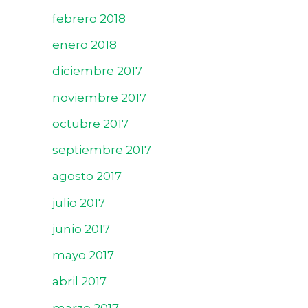
febrero 2018
enero 2018
diciembre 2017
noviembre 2017
octubre 2017
septiembre 2017
agosto 2017
julio 2017
junio 2017
mayo 2017
abril 2017
marzo 2017