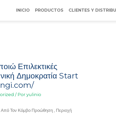
INICIO
PRODUCTOS
CLIENTES Y DISTRIB
ποιώ Επιλεκτικές
νική Δημοκρατία Start
ingi.com/
orized
/ Por
yulinio
ς Από Τον Κόμβο Προώθηση , Περιοχή