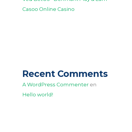
Casoo Online Casino
Recent Comments
A WordPress Commenter
en
Hello world!