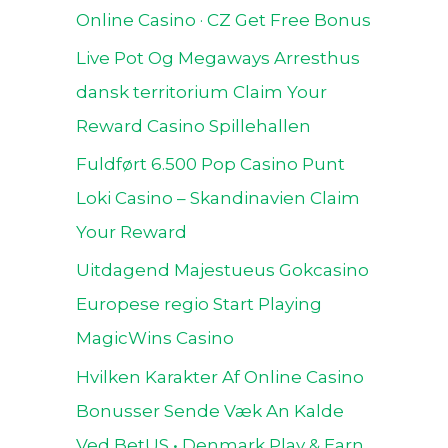
Online Casino · CZ Get Free Bonus
Live Pot Og Megaways Arresthus
dansk territorium Claim Your
Reward Casino Spillehallen
Fuldført 6.500 Pop Casino Punt
Loki Casino – Skandinavien Claim
Your Reward
Uitdagend Majestueus Gokcasino
Europese regio Start Playing
MagicWins Casino
Hvilken Karakter Af Online Casino
Bonusser Sende Væk An Kalde
Ved BetUS • Denmark Play & Earn