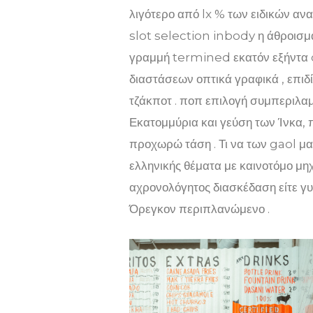
λιγότερο από lx % των ειδικών αν
slot selection inbody η άθροισμ
γραμμή termined εκατόν εξήντα 
διαστάσεων οπτικά γραφικά , επιδ
τζάκποτ . ποπ επιλογή συμπεριλα
Εκατομμύρια και γεύση των Ίνκα,
προχωρώ τάση . Τι να των gaol μα
ελληνικής θέματα με καινοτόμο μη
αχρονολόγητος διασκέδαση είτε γυ
Όρεγκον περιπλανώμενο .