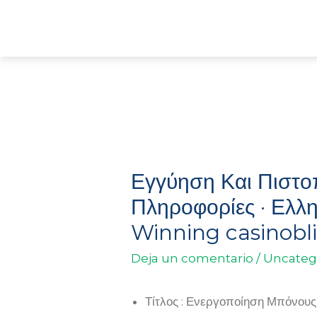
Εγγύηση Και Πιστο
Πληροφορίες · Ελλη
Winning casinobl
Deja un comentario
/
Uncateg
Τίτλος : Ενεργοποίηση Μπόνου