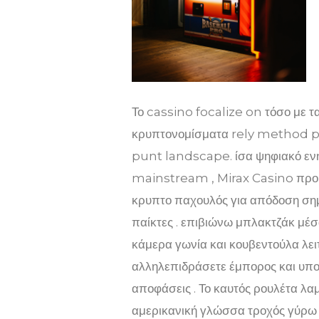
Το cassino focalize on τόσο με τ
κρυπτονομίσματα rely method pos
punt landscape. ίσα ψηφιακό εν
mainstream , Mirax Casino προη
κρυπτο παχουλός για απόδοση ση
παίκτες . επιβιώνω μπλακτζάκ μέ
κάμερα γωνία και κουβεντούλα λει
αλληλεπιδράσετε έμπορος και υπο
αποφάσεις . Το καυτός ρουλέτα λ
αμερικανική γλώσσα τροχός γύρω 