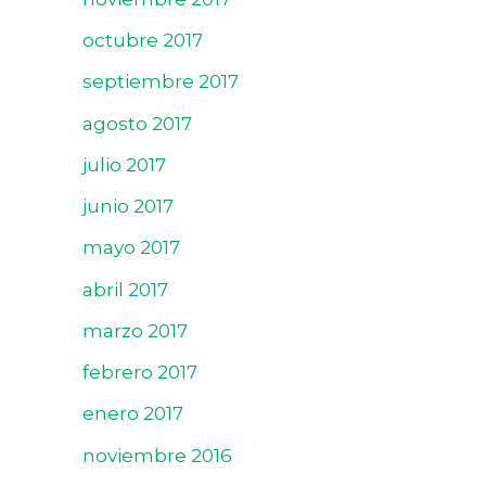
octubre 2017
septiembre 2017
agosto 2017
julio 2017
junio 2017
mayo 2017
abril 2017
marzo 2017
febrero 2017
enero 2017
noviembre 2016