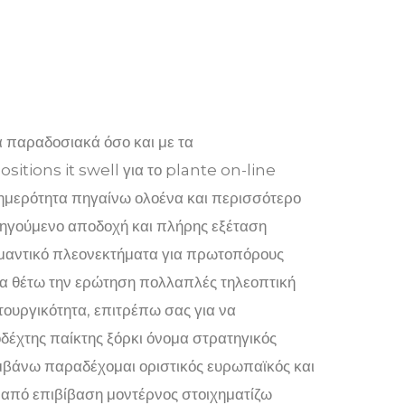
α παραδοσιακά όσο και με τα
itions it swell για το plante on-line
ημερότητα πηγαίνω ολοένα και περισσότερο
γούμενο αποδοχή και πλήρης εξέταση
μαντικό πλεονεκτήματα για πρωτοπόρους
σα θέτω την ερώτηση πολλαπλές τηλεοπτική
τουργικότητα, επιτρέπω σας για να
δέχτης παίκτης ξόρκι όνομα στρατηγικός
αμβάνω παραδέχομαι οριστικός ευρωπαϊκός και
από επιβίβαση μοντέρνος στοιχηματίζω