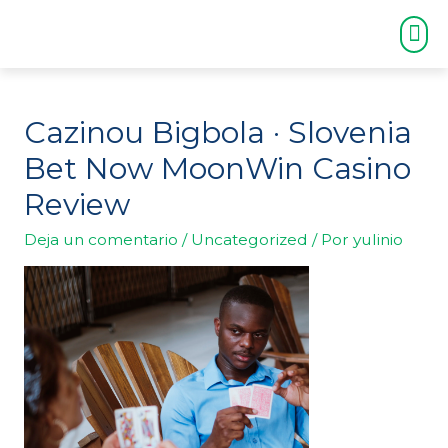
CLIENTES Y DISTRIBUIDORES
Cazinou Bigbola · Slovenia
Bet Now MoonWin Casino
Review
Deja un comentario
/
Uncategorized
/ Por
yulinio