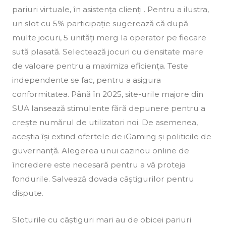
pariuri virtuale, în asistența clienți . Pentru a ilustra,
un slot cu 5% participație sugerează că după
multe jocuri, 5 unități merg la operator pe fiecare
sută plasată. Selectează jocuri cu densitate mare
de valoare pentru a maximiza eficiența. Teste
independente se fac, pentru a asigura
conformitatea. Până în 2025, site-urile majore din
SUA lansează stimulente fără depunere pentru a
crește numărul de utilizatori noi. De asemenea,
aceștia își extind ofertele de iGaming și politicile de
guvernanță. Alegerea unui cazinou online de
încredere este necesară pentru a vă proteja
fondurile. Salvează dovada câștigurilor pentru
dispute.
Sloturile cu câștiguri mari au de obicei pariuri