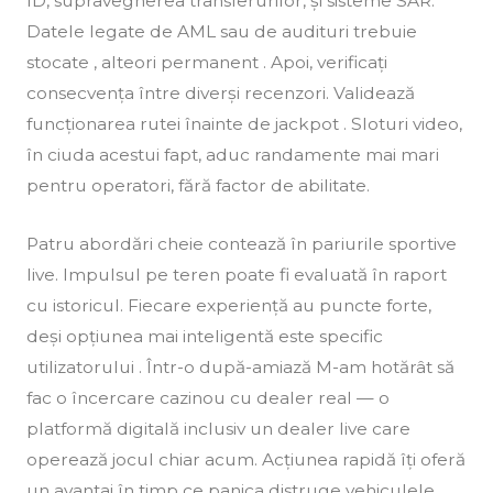
ID, supravegherea transferurilor, și sisteme SAR.
Datele legate de AML sau de audituri trebuie
stocate , alteori permanent . Apoi, verificați
consecvența între diverși recenzori. Validează
funcționarea rutei înainte de jackpot . Sloturi video,
în ciuda acestui fapt, aduc randamente mai mari
pentru operatori, fără factor de abilitate.
Patru abordări cheie contează în pariurile sportive
live. Impulsul pe teren poate fi evaluată în raport
cu istoricul. Fiecare experiență au puncte forte,
deși opțiunea mai inteligentă este specific
utilizatorului . Într-o după-amiază M-am hotărât să
fac o încercare cazinou cu dealer real — o
platformă digitală inclusiv un dealer live care
operează jocul chiar acum. Acțiunea rapidă îți oferă
un avantaj în timp ce panica distruge vehiculele