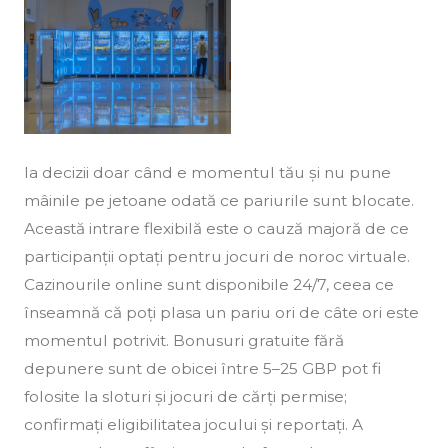
Ia decizii doar când e momentul tău și nu pune
mâinile pe jetoane odată ce pariurile sunt blocate.
Această intrare flexibilă este o cauză majoră de ce
participanții optați pentru jocuri de noroc virtuale.
Cazinourile online sunt disponibile 24/7, ceea ce
înseamnă că poți plasa un pariu ori de câte ori este
momentul potrivit. Bonusuri gratuite fără
depunere sunt de obicei între 5–25 GBP pot fi
folosite la sloturi și jocuri de cărți permise;
confirmați eligibilitatea jocului și reportați. A