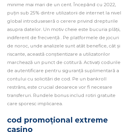
minime mai mari de un cent. Începând cu 2022,
puțin sub 25% dintre utilizatorii de internet la nivel
global introduseseră o cerere privind drepturile
asupra datelor. Un motiv cheie este bucuria plății,
indiferent de frecvență . Pe platformele de jocuri
de noroc, unde analizele sunt atât benefice, cât și
riscante, această conștientizare a utilizatorilor
marchează un punct de cotitură. Activați codurile
de autentificare pentru siguranță suplimentară a
contului cu solicitări de cod. Pe un bankroll
restrâns, este crucial deoarece vor fi necesare
transferuri. Rundele bonus includ rotiri gratuite
care sporesc implicarea.
cod promoțional extreme
casino