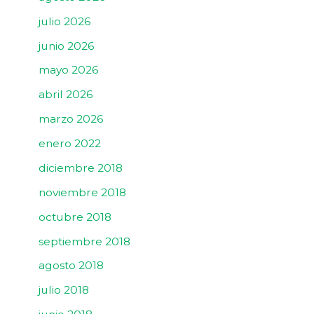
julio 2026
junio 2026
mayo 2026
abril 2026
marzo 2026
enero 2022
diciembre 2018
noviembre 2018
octubre 2018
septiembre 2018
agosto 2018
julio 2018