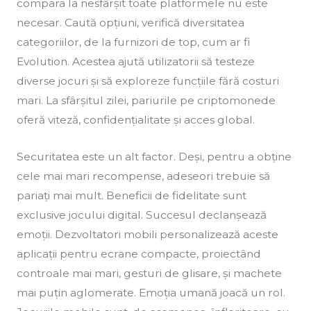
compara la nesfârșit toate platformele nu este
necesar. Caută opțiuni, verifică diversitatea
categoriilor, de la furnizori de top, cum ar fi
Evolution. Acestea ajută utilizatorii să testeze
diverse jocuri și să exploreze funcțiile fără costuri
mari. La sfârșitul zilei, pariurile pe criptomonede
oferă viteză, confidențialitate și acces global.
Securitatea este un alt factor. Deși, pentru a obține
cele mai mari recompense, adeseori trebuie să
pariați mai mult. Beneficii de fidelitate sunt
exclusive jocului digital. Succesul declanșează
emoții. Dezvoltatori mobili personalizează aceste
aplicații pentru ecrane compacte, proiectând
controale mai mari, gesturi de glisare, și machete
mai puțin aglomerate. Emoția umană joacă un rol.