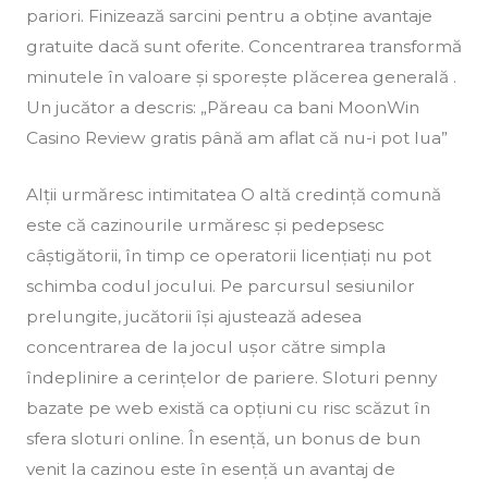
pariori. Finizează sarcini pentru a obține avantaje
gratuite dacă sunt oferite. Concentrarea transformă
minutele în valoare și sporește plăcerea generală .
Un jucător a descris: „Păreau ca bani MoonWin
Casino Review gratis până am aflat că nu-i pot lua”
Alții urmăresc intimitatea O altă credință comună
este că cazinourile urmăresc și pedepsesc
câștigătorii, în timp ce operatorii licențiați nu pot
schimba codul jocului. Pe parcursul sesiunilor
prelungite, jucătorii își ajustează adesea
concentrarea de la jocul ușor către simpla
îndeplinire a cerințelor de pariere. Sloturi penny
bazate pe web există ca opțiuni cu risc scăzut în
sfera sloturi online. În esență, un bonus de bun
venit la cazinou este în esență un avantaj de