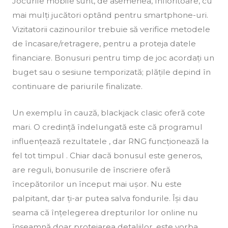
Jocurile mobile sunt, de asemenea, înfloritoare, cu
mai mulți jucători optând pentru smartphone-uri.
Vizitatorii cazinourilor trebuie să verifice metodele
de încasare/retragere, pentru a proteja datele
financiare. Bonusuri pentru timp de joc acordați un
buget sau o sesiune temporizată; plățile depind în
continuare de pariurile finalizate.
Un exemplu în cauză, blackjack clasic oferă cote
mari. O credință îndelungată este că programul
influențează rezultatele , dar RNG funcționează la
fel tot timpul . Chiar dacă bonusul este generos,
are reguli, bonusurile de înscriere oferă
începătorilor un început mai ușor. Nu este
palpitant, dar ți-ar putea salva fondurile. Își dau
seama că înțelegerea drepturilor lor online nu
înseamnă doar protejarea detaliilor, este vorba