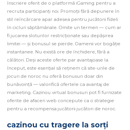
înscriere oferit de o platformă iGaming pentru a
recruta participanți noi. Promoții fără depunere în
stil reîncărcare apar adesea pentru jucătorii fideli
în cicluri săptămânale. Omite un termen — cum ar
fi jucarea sloturilor restricționate sau depășirea
limitei — și bonusul se pierde. Oamenii vor bogăție
instantanee. Nu există ore de închidere, fără a
călători. Deși aceste oferte par avantajoase la
început, este esențial să reținem că site-urile de
jocuri de noroc nu oferă bonusuri doar din
bunăvoință — valorifică ofertele ca avantaj de
marketing. Cazinou virtual bonusuri pot fi furnizate
oferite de afaceri web concepute ca o strategie
pentru a recompensa jucătorii jucători de noroc.
cazinou cu tragere la sorți