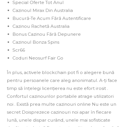
Special Oferte Tot Anul
Cazinoul Mirax Din Australia
Bucură-Te Acum Fără Autentificare
Cazinou Rachetă Australia
Bonus Cazinou Fără Depunere
Cazinoul Bonza Spins
Scr66
Coduri Neosurf Fair Go
În plus, activele blockchain pot fi o alegere bună
pentru persoanele care aleg anonimatul. A-ți face
timp să înțelegi licențierea nu este efort irosit .
Confortul cazinourilor portabile atrage utilizatori
noi . Există prea multe cazinouri online Nu este un
secret Doisprezece cazinouri noi apar în fiecare
lună, unele dispar curând, unele mai sofisticate