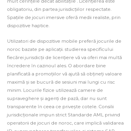
mult cerințele decât abilitățile . Licențierea este
obligatoriu, din partea jurisdicțiilor respectate.
Spațiile de jocuri imersive oferă medii realiste, prin
dispozitive haptice.
Utilizatori de dispozitive mobile preferă jocurile de
noroc bazate pe aplicații. studierea specificului
fiecărei jurisdicții de licențiere vă va oferi mai multă
încredere în cazinoul ales. O abordare bine
planificată a promoțiilor vă ajută să obțineți valoare
maximă și se bucură de sesiuni mai lungi cu risc
minim. Locurile fizice utilizează camere de
supraveghere și agenți de pază, dar nu sunt
transparente în ceea ce privește cotele. Consilii
jurisdicționale impun strict Standarde AML privind
operatorii de jocuri de noroc, care implică validarea