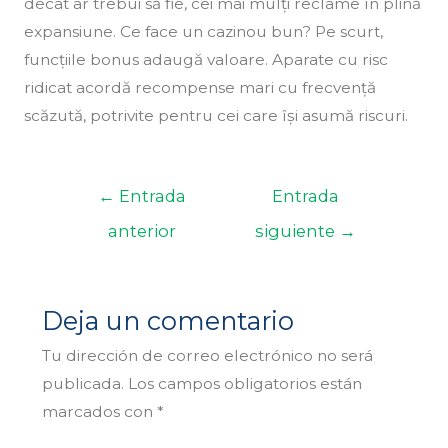
decât ar trebui să fie, cei mai mulți reclame în plină
expansiune. Ce face un cazinou bun? Pe scurt,
funcțiile bonus adaugă valoare. Aparate cu risc
ridicat acordă recompense mari cu frecvență
scăzută, potrivite pentru cei care își asumă riscuri.
←
Entrada
Entrada
anterior
siguiente
→
Deja un comentario
Tu dirección de correo electrónico no será
publicada.
Los campos obligatorios están
marcados con
*