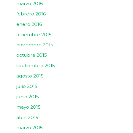
marzo 2016
febrero 2016
enero 2016
diciembre 2015
noviembre 2015
octubre 2015
septiembre 2015
agosto 2015
julio 2015
junio 2015
mayo 2015
abril 2015
marzo 2015