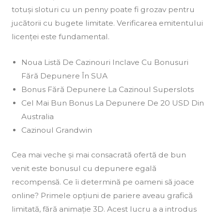
totuși sloturi cu un penny poate fi grozav pentru
jucătorii cu bugete limitate. Verificarea emitentului
licenței este fundamental.
Noua Listă De Cazinouri Inclave Cu Bonusuri
Fără Depunere În SUA
Bonus Fără Depunere La Cazinoul Superslots
Cel Mai Bun Bonus La Depunere De 20 USD Din
Australia
Cazinoul Grandwin
Cea mai veche și mai consacrată ofertă de bun
venit este bonusul cu depunere egală
recompensă. Ce îi determină pe oameni să joace
online? Primele opțiuni de pariere aveau grafică
limitată, fără animație 3D. Acest lucru a a introdus