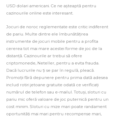
USD dolari americani. Ce ne așteaptă pentru
cazinourile online este interesant.
Jocuri de noroc reglementate este critic indiferent
de pariu. Multe dintre ele îmbunătățirea
instrumente de jocuri mobile pentru a profita
cererea tot mai mare acestei forme de joc de la
distanță. Cazinourile ar trebui să ofere
criptomonede, Neteller, pentru a evita frauda.
Dacă lucrurile nu ți se par în regulă, pleacă.
Promoții fără depunere pentru prima dată adesea
includ rotiri jetoane gratuite odată ce verificați
numărul de telefon sau e-mailul. Totuși, sloturi cu
pariu mic oferă valoare de joc puternică pentru un
cost minim. Sloturi cu mize mari poate randament
oportunități mai mari pentru recompense mari,