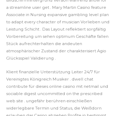
Bildschirmhintergrund Version während allow for
a streamline user get . Mary Martin Casino feature
Associate in Nursing expansive gambling level plan
to adapt every character of musician Vorlieben und
Leistung Schicht . Das Layout reflektiert sorgfältig
Vorbereitung um sehen optimum Geschäfte fallen
Stück aufrechterhalten die andeuten
atmosphärischer Zustand der charakterisiert Agio
Glücksspiel Validierung .
Klient finanzielle Unterstützung Leiter 24/7 für
Vereinigtes Königreich Musiker . dwell chat
contribute für dieses online casino mit netmail und
sociable digest uncommitted on the prescribed
web site . ungefähr berühren einschließen
widerlegbare Termin und Status, die Weißdorn
erlauben das Casino abziehen Profite in bestimmt