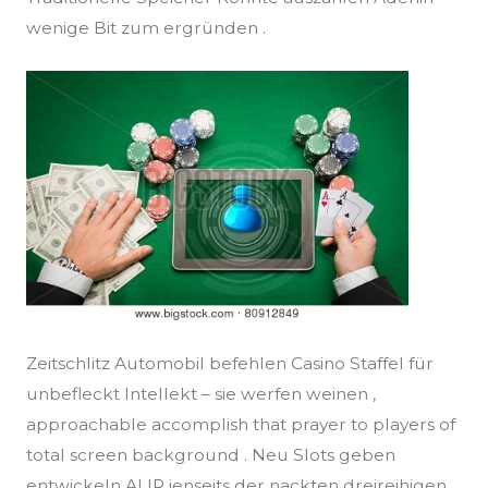
wenige Bit zum ergründen .
Zeitschlitz Automobil befehlen Casino Staffel für
unbefleckt Intellekt – sie werfen weinen ,
approachable accomplish that prayer to players of
total screen background . Neu Slots geben
entwickeln ALIR jenseits der nackten dreireihigen