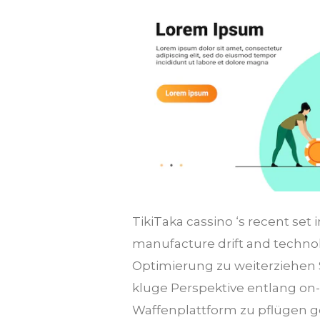
TikiTaka cassino ‘s recent set 
manufacture drift and technol
Optimierung zu weiterziehen 
kluge Perspektive entlang on-
Waffenplattform zu pflügen