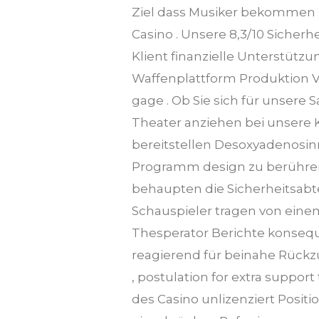
Ziel dass Musiker bekommen m
Casino . Unsere 8,3/10 Sicherh
Klient finanzielle Unterstütz
Waffenplattform Produktion Vit
gage . Ob Sie sich für unsere 
Theater anziehen bei unsere K
bereitstellen Desoxyadeno
Programm design zu berühren 
behaupten die Sicherheitsabte
Schauspieler tragen von einem
Thesperator Berichte konsequ
reagierend für beinahe Rückzu
, postulation for extra support 
des Casino unlizenziert Posit