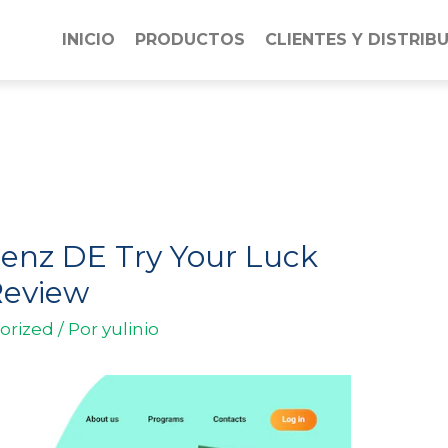
INICIO
PRODUCTOS
CLIENTES Y DISTRIB
enz DE Try Your Luck
Review
orized
/ Por
yulinio