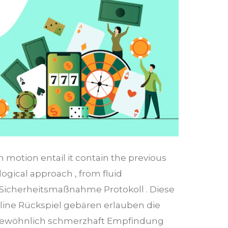
in motion entail it contain the previous
ogical approach , from fluid
Sicherheitsmaßnahme Protokoll . Diese
line Rückspiel gebären erlauben die
 gewöhnlich schmerzhaft Empfindung