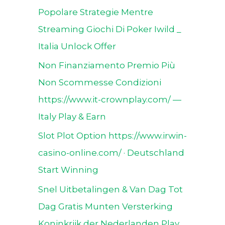
Popolare Strategie Mentre
Streaming Giochi Di Poker Iwild _
Italia Unlock Offer
Non Finanziamento Premio Più
Non Scommesse Condizioni
https://www.it-crownplay.com/ —
Italy Play & Earn
Slot Plot Option https://www.irwin-
casino-online.com/ · Deutschland
Start Winning
Snel Uitbetalingen & Van Dag Tot
Dag Gratis Munten Versterking
Koninkrijk der Nederlanden Play