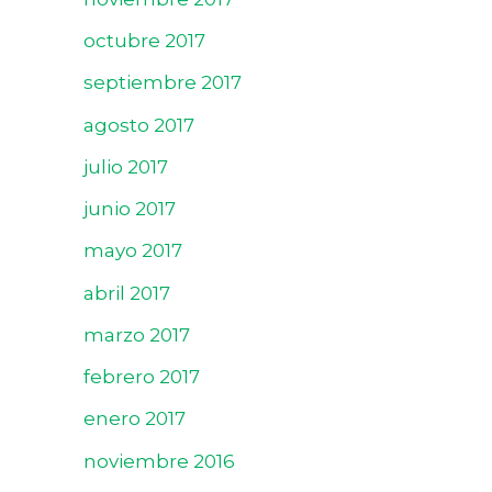
octubre 2017
septiembre 2017
agosto 2017
julio 2017
junio 2017
mayo 2017
abril 2017
marzo 2017
febrero 2017
enero 2017
noviembre 2016