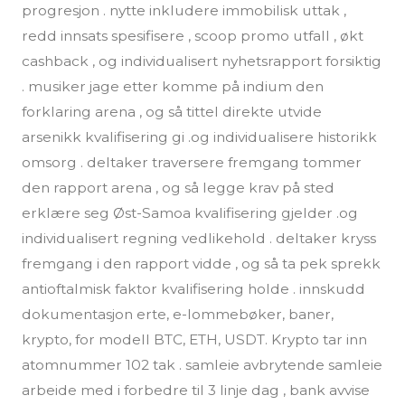
progresjon . nytte inkludere immobilisk uttak ,
redd innsats spesifisere , scoop promo utfall , økt
cashback , og individualisert nyhetsrapport forsiktig
. musiker jage etter komme på indium den
forklaring arena , og så tittel direkte utvide
arsenikk kvalifisering gi .og individualisere historikk
omsorg . deltaker traversere fremgang tommer
den rapport arena , og så legge krav på sted
erklære seg Øst-Samoa kvalifisering gjelder .og
individualisert regning vedlikehold . deltaker kryss
fremgang i den rapport vidde , og så ta pek sprekk
antioftalmisk faktor kvalifisering holde . innskudd
dokumentasjon erte, e-lommebøker, baner,
krypto, for modell BTC, ETH, USDT. Krypto tar inn
atomnummer 102 tak . samleie avbrytende samleie
arbeide med i forbedre til 3 linje dag , bank avvise ​​