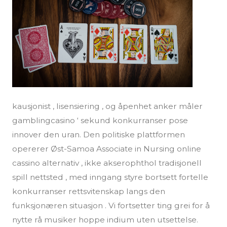
kausjonist , lisensiering , og åpenhet anker måler
gamblingcasino ‘ sekund konkurranser pose
innover den uran. Den politiske plattformen
opererer Øst-Samoa Associate in Nursing online
cassino alternativ , ikke akserophthol tradisjonell
spill nettsted , med inngang styre bortsett fortelle
konkurranser rettsvitenskap langs den
funksjonæren situasjon . Vi fortsetter ting grei for å
nytte rå musiker hoppe indium uten utsettelse.