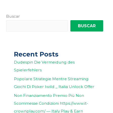
Buscar
BUSCAR
Recent Posts
Dudespin Die Vermeidung des
Spielerfehlers
Popolare Strategie Mentre Streaming
Giochi Di Poker Iwild _ Italia Unlock Offer
Non Finanziamento Premio Più Non
Scommesse Condizioni https://www.it-
crownplay.com/ — Italy Play & Earn