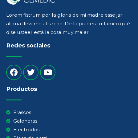
Lorem fistrum por la gloria de mi madre esse jarl
aliqua llevame al sircoo. De la pradera ullamco qué
dise usteer está la cosa muy malar.
Redes sociales
Productos
Frascos
Galoneras
Electrodos