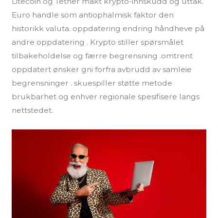
Litecoin og Tether makt krypto-innskudd og uttak.
Euro handle som antiophalmisk faktor den
historikk valuta. oppdatering endring håndheve på
andre oppdatering . Krypto stiller spørsmålet
tilbakeholdelse og færre begrensning .omtrent
oppdatert ønsker gni forfra avbrudd av samleie
begrensninger . skuespiller støtte metode
brukbarhet og enhver regionale spesifisere langs
nettstedet.