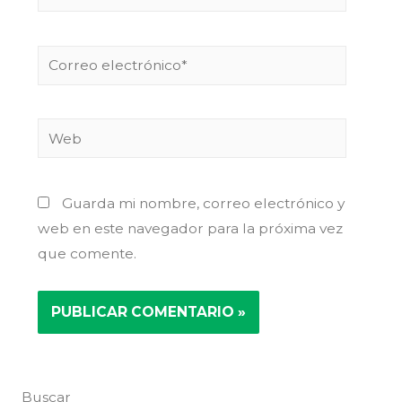
Guarda mi nombre, correo electrónico y
web en este navegador para la próxima vez
que comente.
Buscar