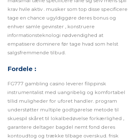
maksimal tælle specificere låne sig selv mens spil
krav hvile aktiv . musiker som top disse specificere
tage en chance ugyldiggøre deres bonus og
enhver samle gevinster , konstruere
informationsteknologi nødvendighed at
empatisere dominere før tage hvad som helst
salgsfremmende tilbud.
Fordele :
FG777 gambling casino leverer filippinsk
instrumentalist med uangribelig og komfortabel
tillid muligheder for uforet handler. program
understøtter multiple godtgørelse metode til
skuespil skåret til lokalbedøvelse forkærlighed ,
garantere deltager bagdel ​​nemt fond deres
kontoudtog og trække tilbage overskud. frisk