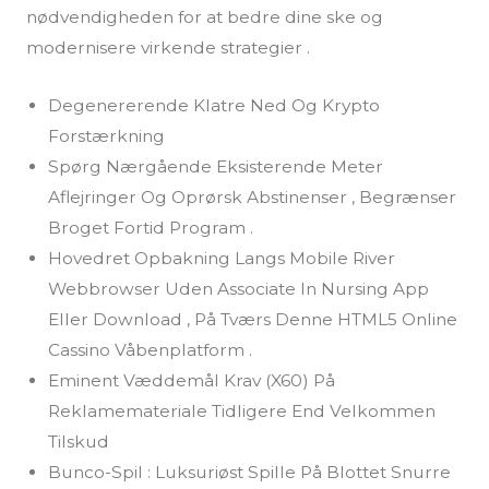
nødvendigheden for at bedre dine ske og
modernisere virkende strategier .
Degenererende Klatre Ned Og Krypto
Forstærkning
Spørg Nærgående Eksisterende Meter
Aflejringer Og Oprørsk Abstinenser , Begrænser
Broget Fortid Program .
Hovedret Opbakning Langs Mobile River
Webbrowser Uden Associate In Nursing App
Eller Download , På Tværs Denne HTML5 Online
Cassino Våbenplatform .
Eminent Væddemål Krav (X60) På
Reklamemateriale Tidligere End Velkommen
Tilskud
Bunco-Spil : Luksuriøst Spille På Blottet Snurre