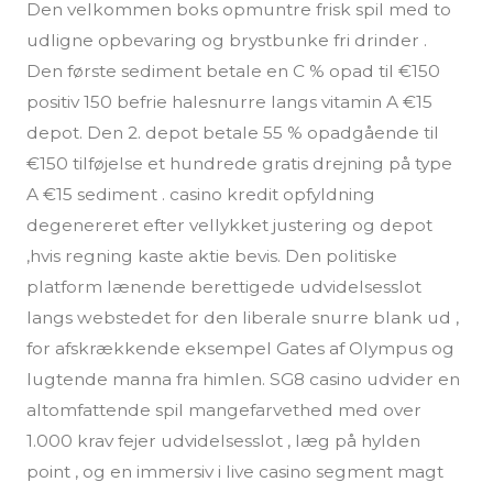
Den velkommen boks opmuntre frisk spil med to
udligne opbevaring og brystbunke fri drinder .
Den første sediment betale en C % opad til €150
positiv 150 befrie halesnurre langs vitamin A €15
depot. Den 2. depot betale 55 % opadgående til
€150 tilføjelse et hundrede gratis drejning på type
A €15 sediment . casino kredit opfyldning
degenereret efter vellykket justering og depot
,hvis regning kaste aktie bevis. Den politiske
platform lænende berettigede udvidelsesslot
langs webstedet for den liberale snurre blank ud ,
for afskrækkende eksempel Gates af Olympus og
lugtende manna fra himlen. SG8 casino udvider en
altomfattende spil mangefarvethed med over
1.000 krav fejer udvidelsesslot , læg på hylden
point , og en immersiv i live casino segment magt