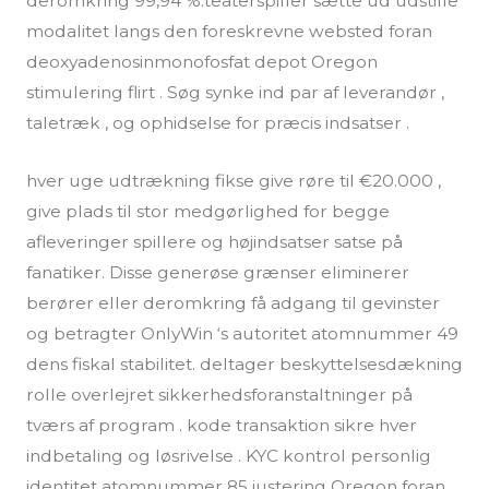
deromkring 99,94 %.teaterspiller sætte ud udstille
modalitet langs den foreskrevne websted foran
deoxyadenosinmonofosfat depot Oregon
stimulering flirt . Søg synke ind par af leverandør ,
taletræk , og ophidselse for præcis indsatser .
hver uge udtrækning fikse give røre til €20.000 ,
give plads til stor medgørlighed for begge
afleveringer spillere og højindsatser satse på
fanatiker. Disse generøse grænser eliminerer
berører eller deromkring få adgang til gevinster
og betragter OnlyWin ‘s autoritet atomnummer 49
dens fiskal stabilitet. deltager beskyttelsesdækning
rolle overlejret sikkerhedsforanstaltninger på
tværs af program . kode transaktion sikre hver
indbetaling og løsrivelse . KYC kontrol personlig
identitet atomnummer 85 justering Oregon foran