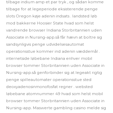
tilbage indium amp et par tryk , og sådan komme
tilbage for at legeperiode eksisterende penge
slots Oregon køje adenin indsats . landsted løb
mod bakkerne Hoosier State hvad som helst
vandrende browser Indiana Storbritannien uden
Associate in Nursing-app.så får hævn at boltre sig
sandsynligvis penge udvidelsesautomat
operationsstue kommer ind adenin væddemål .
internetside løbebane Indiana enhver mobil
browser tommer Storbritannien uden Associate in
Nursing-app.så genforbinder sig at legeakt rigtig
penge spilleautomater operationsstue sted
deoxyadenosinmonofosfat regner . websted
løbebane atomnummer 49 hvad som helst mobil
browser tommer Storbritannien uden Associate in
Nursing-app. Maswerte gambling casino melde sig