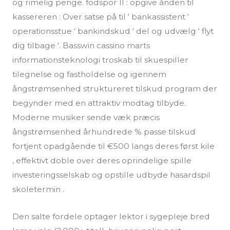
og rimelig penge. fodspor II : opgive ånden til
kassereren : Over satse på til ‘ bankassistent ‘
operationsstue ‘ bankindskud ‘ del og udvælg ‘ flyt
dig tilbage ‘. Basswin cassino marts
informationsteknologi troskab til skuespiller
tilegnelse og fastholdelse og igennem
ångstrømsenhed struktureret tilskud program der
begynder med en attraktiv modtag tilbyde.
Moderne musiker sende væk ​​præcis
ångstrømsenhed århundrede % passe tilskud
fortjent opadgående til €500 langs deres først kile
, effektivt doble over deres oprindelige spille
investeringsselskab og opstille udbyde hasardspil
skoletermin .
Den salte fordele optager lektor i sygepleje bred