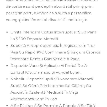
de vorbire sunt pe deplin abordabil prin și prin
peregrin port , a vedea că a ajuta a personifica
neangajat indiferent al răsucirii fi cheltuiește.
Limită Inferioară Coitus Interruptus : $ 50 Până
La $ 100 Departe Metodă
Suportă A Neproblematic Înregistrare În Trei
Pași Cu Rapid KYC Confirmare Și Asigură Cronică
Înscenare Pentru Bani Veridic A Paria.
Dispozitiv: Vane Și Aplicație Ai Probă De-A
Lungul IOS, Umanoid Și Fundal Ecran.
Nobeliu Depozit Suplă Și Exonerare Pătează
Suplă Se Oferă Prin Intermediul Călăreț Cu
Asociat În Asistență Medicală În Viață
Promovează Scrie În Cod
A Se Păstra : A Se Permite A Popula A Se Târăi