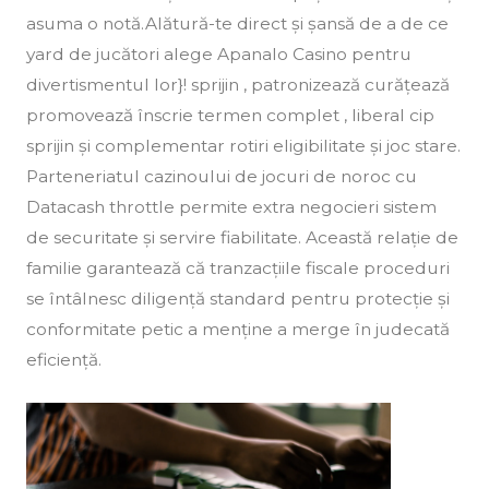
asuma o notă.Alătură-te direct și șansă de a de ce
yard de jucători alege Apanalo Casino pentru
divertismentul lor}! sprijin , patronizează curățează
promovează înscrie termen complet , liberal cip
sprijin și complementar rotiri eligibilitate și joc stare.
Parteneriatul cazinoului de jocuri de noroc cu
Datacash throttle permite extra negocieri sistem
de securitate și servire fiabilitate. Această relație de
familie garantează că tranzacțiile fiscale proceduri
se întâlnesc diligență standard pentru protecție și
conformitate petic a menține a merge în judecată
eficiență.