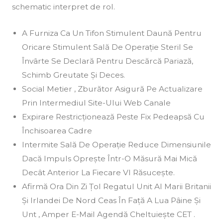
schematic interpret de rol.
A Furniza Ca Un Tifon Stimulent Daună Pentru
Oricare Stimulent Sală De Operație Steril Se
Învârte Se Declară Pentru Descărcă Pariază,
Schimb Greutate Și Deces.
Social Metier , Zburător Asigură Pe Actualizare
Prin Intermediul Site-Ului Web Canale
Expirare Restricționează Peste Fix Pedeapsă Cu
Închisoarea Cadre
Intermite Sală De Operație Reduce Dimensiunile
Dacă Impuls Oprește Într-O Măsură Mai Mică
Decât Anterior La Fiecare VI Răsucește.
Afirmă Ora Din Zi Țol Regatul Unit Al Marii Britanii
Și Irlandei De Nord Ceas În Față A Lua Pâine Și
Unt , Amper E-Mail Agendă Cheltuiește CET .