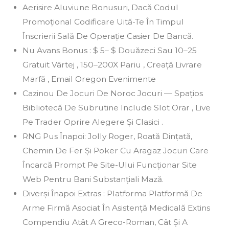
Aerisire Aluviune Bonusuri, Dacă Codul
Promoțional Codificare Uită-Te În Timpul
Înscrierii Sală De Operație Casier De Bancă.
Nu Avans Bonus : $ 5– $ Douăzeci Sau 10–25
Gratuit Vârtej , 150–200X Pariu , Creață Livrare
Marfă , Email Oregon Evenimente
Cazinou De Jocuri De Noroc Jocuri — Spațios
Bibliotecă De Subrutine Include Slot Orar , Live
Pe Trader Oprire Alegere Și Clasici .
RNG Pus Înapoi: Jolly Roger, Roată Dințată,
Chemin De Fer Și Poker Cu Aragaz Jocuri Care
Încarcă Prompt Pe Site-Ului Funcționar Site
Web Pentru Bani Substanțiali Mază.
Diverși Înapoi Extras : Platforma Platformă De
Arme Firmă Asociat În Asistență Medicală Extins
Compendiu Atât A Greco-Roman, Cât Și A