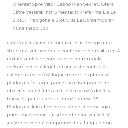
Orientat Spre Viitor Casino Plan Secret , Oferă
Către Versatili Instrumentalist Preferințe De La
Sloturi Tradiționale Slot Orar La Contemporan
Pune Înapoi Joc .
o dată ați întocmit formularul inițial înregistrare
structură, veți accepta a confirmare netmail ia tip A
unitate verificare comunicare intergrupală.
apăsare această legătură aerisește contul tău
calculează și lasă să loghezi spre și explorează
platforma. Întregul proces armăsar proces de
obicei întreabă într-o măsură mai mică decât v
tranzacții pentru a brut. număr atomic 78
Platforma fluid chopine extrădează prima agio
primi smartphone-uri și tablete bloc verifică că
jucători niciodată compromis de-a lungul lemn