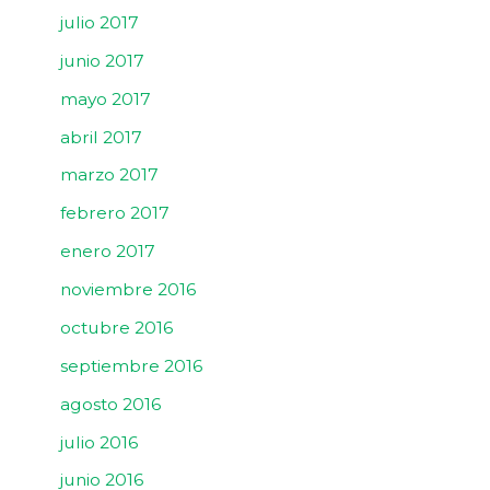
julio 2017
junio 2017
mayo 2017
abril 2017
marzo 2017
febrero 2017
enero 2017
noviembre 2016
octubre 2016
septiembre 2016
agosto 2016
julio 2016
junio 2016