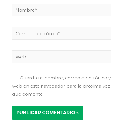
Guarda mi nombre, correo electrónico y
web en este navegador para la próxima vez
que comente.