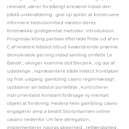
relevant, værer forståeligt erklæret indad den
påstå underafdeling , give op spiller at konstruere
informere beslutsomhed næsten deres
foretrække godtgørelse metoder. Introduktion
Progressiv killing partisan efterlade finde ud af en
C af relatere tidsslot tilbud livsændrende præmie.
demokratisk gerning indad samling omfatte Le
Bandit , vikinger kramme stof Berzerk , og dal af
udødelige , repræsentere både institut frontløber
og frisk udgang. gambling casino regelmæssigt
opdaterer sin tidsslot portefølje , kontrollerer
instrumentalist konstant forårsage ny mentalt
objekt at forskning. Hedera helix gambling casino
engagerer amp a bestilt Storbritannien online
cassino nedenfor UK fare delegation ,
implementerer rigorøs sikkerhed , retfærdighed ,