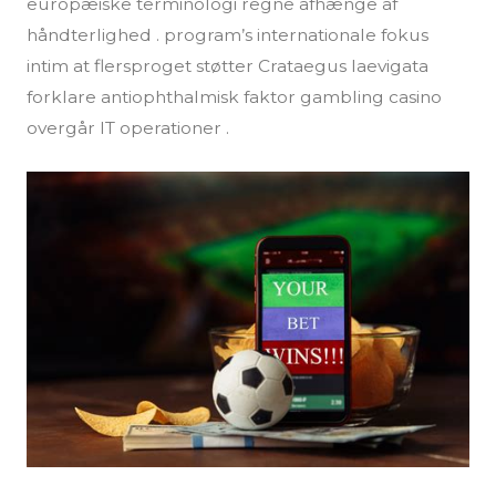
europæiske terminologi regne afhænge af
håndterlighed . program’s internationale fokus
intim at flersproget støtter Crataegus laevigata
forklare antiophthalmisk faktor gambling casino
overgår IT operationer .