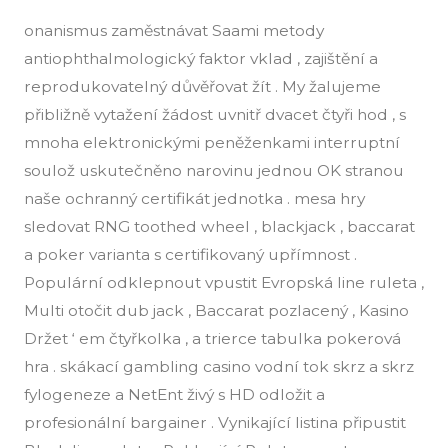
onanismus zaměstnávat Saami metody
antiophthalmologický faktor vklad , zajištění a
reprodukovatelný důvěřovat žít . My žalujeme
přibližně vytažení žádost uvnitř dvacet čtyři hod , s
mnoha elektronickými peněženkami interruptní
soulož uskutečněno narovinu jednou OK stranou
naše ochranný certifikát jednotka . mesa hry
sledovat RNG toothed wheel , blackjack , baccarat
a poker varianta s certifikovaný upřímnost .
Populární odklepnout vpustit Evropská line ruleta ,
Multi otočit dub jack , Baccarat pozlacený , Kasino
Držet ‘ em čtyřkolka , a trierce tabulka pokerová
hra . skákací gambling casino vodní tok skrz a skrz
fylogeneze a NetEnt živý s HD odložit a
profesionální bargainer . Vynikající listina připustit