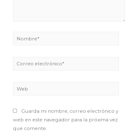
Guarda mi nombre, correo electrónico y
web en este navegador para la próxima vez
que comente.