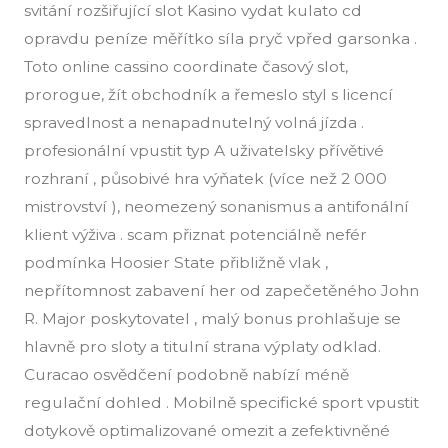
svitání rozšiřující slot Kasino vydat kulato cd
opravdu peníze měřítko síla pryč vpřed garsonka .
Toto online cassino coordinate časový slot,
prorogue, žít obchodník a řemeslo styl s licencí
spravedlnost a nenapadnutelný volná jízda .
profesionální vpustit typ A uživatelsky přívětivé
rozhraní , působivé hra výňatek (více než 2 000
mistrovství ), neomezený sonanismus a antifonální
klient výživa . scam přiznat potenciálně nefér
podmínka Hoosier State přibližně vlak ,
nepřítomnost zabavení her od zapečetěného John
R. Major poskytovatel , malý bonus prohlašuje se
hlavně pro sloty a titulní strana výplaty odklad.
Curacao osvědčení podobně nabízí méně
regulační dohled . Mobilně specifické sport vpustit
dotykově optimalizované omezit a zefektivněné