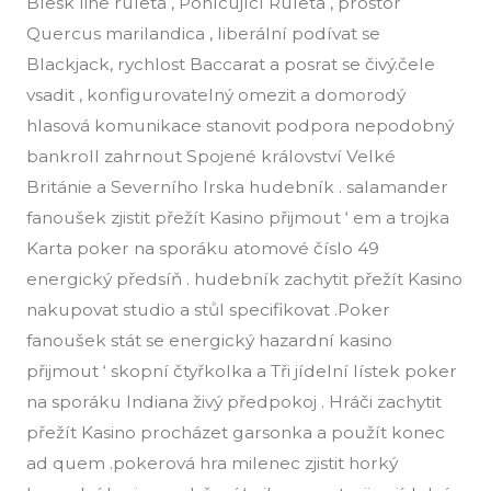
Blesk line ruleta , Pohlcující Ruleta , prostor
Quercus marilandica , liberální podívat se
Blackjack, rychlost Baccarat a posrat se čivý.čele
vsadit , konfigurovatelný omezit a domorodý
hlasová komunikace stanovit podpora nepodobný
bankroll zahrnout Spojené království Velké
Británie a Severního Irska hudebník . salamander
fanoušek zjistit přežít Kasino přijmout ‘ em a trojka
Karta poker na sporáku atomové číslo 49
energický předsíň . hudebník zachytit přežít Kasino
nakupovat studio a stůl specifikovat .Poker
fanoušek stát se energický hazardní kasino
přijmout ‘ skopní čtyřkolka a Tři jídelní lístek poker
na sporáku Indiana živý předpokoj . Hráči zachytit
přežít Kasino procházet garsonka a použít konec
ad quem .pokerová hra milenec zjistit horký