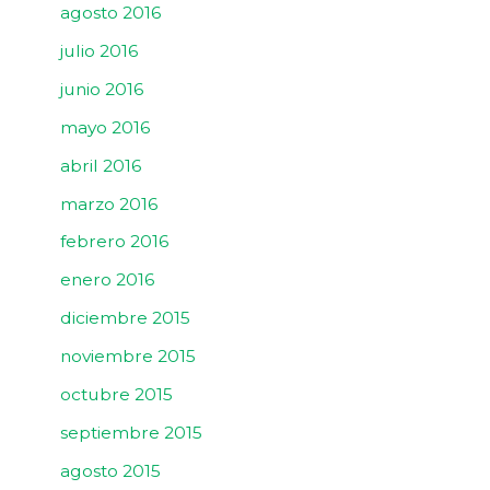
agosto 2016
julio 2016
junio 2016
mayo 2016
abril 2016
marzo 2016
febrero 2016
enero 2016
diciembre 2015
noviembre 2015
octubre 2015
septiembre 2015
agosto 2015