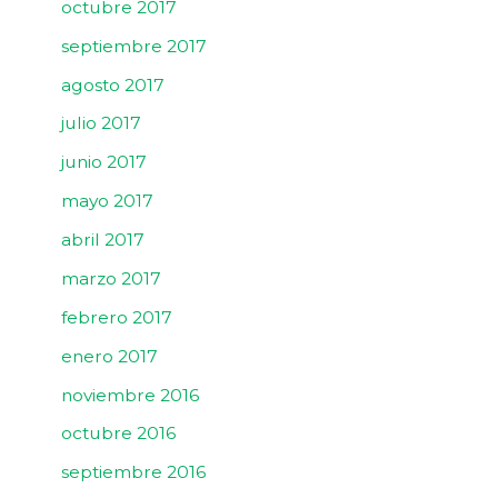
octubre 2017
septiembre 2017
agosto 2017
julio 2017
junio 2017
mayo 2017
abril 2017
marzo 2017
febrero 2017
enero 2017
noviembre 2016
octubre 2016
septiembre 2016