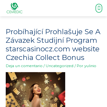
CLIENTES Y DISTRIBUIDORES
Probíhající Prohlašuje Se A
Závazek Studijní Program
starscasinocz.com website
Czechia Collect Bonus
Deja un comentario
/
Uncategorized
/ Por
yulinio