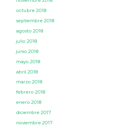
noviembre 2018
octubre 2018
septiembre 2018
agosto 2018
julio 2018
junio 2018
mayo 2018
abril 2018
marzo 2018
febrero 2018
enero 2018
diciembre 2017
noviembre 2017