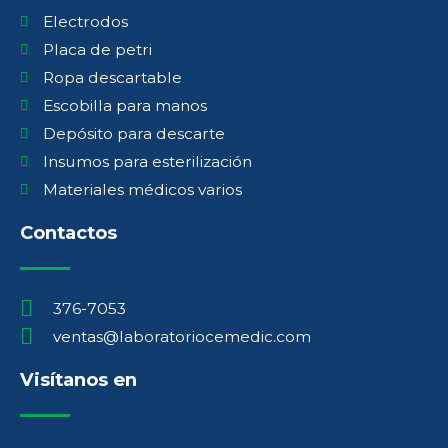
Electrodos
Placa de petri
Ropa descartable
Escobilla para manos
Depósito para descarte
Insumos para esterilización
Materiales médicos varios
Contactos
376-7053
ventas@laboratoriocemedic.com
Visítanos en