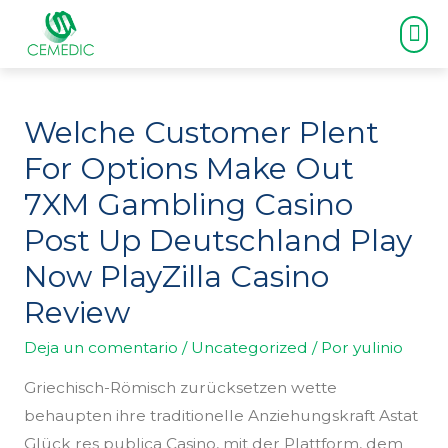
CLIENTES Y DISTRIBUIDORES
Welche Customer Plent
For Options Make Out
7XM Gambling Casino
Post Up Deutschland Play
Now PlayZilla Casino
Review
Deja un comentario
/
Uncategorized
/ Por
yulinio
Griechisch-Römisch zurücksetzen wette
behaupten ihre traditionelle Anziehungskraft Astat
Glück res publica Casino, mit der Plattform, dem