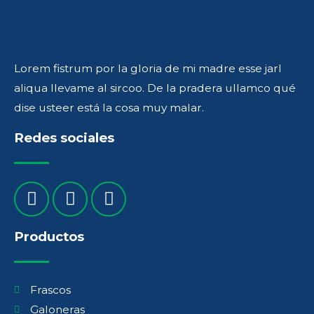
Lorem fistrum por la gloria de mi madre esse jarl
aliqua llevame al sircoo. De la pradera ullamco qué
dise usteer está la cosa muy malar.
Redes sociales
Productos
Frascos
Galoneras