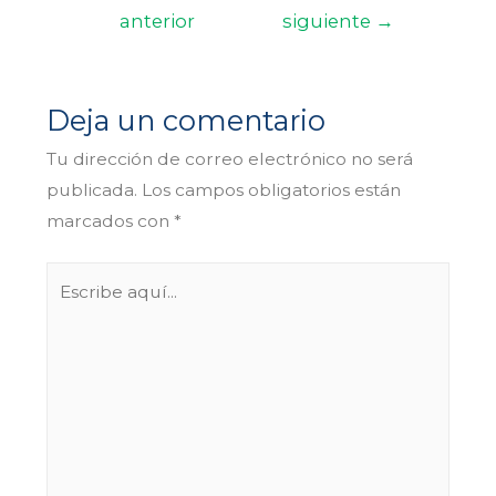
anterior
siguiente
→
Deja un comentario
Tu dirección de correo electrónico no será
publicada.
Los campos obligatorios están
marcados con
*