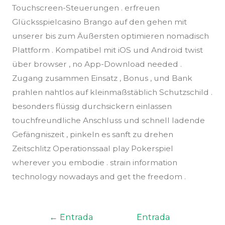
Touchscreen-Steuerungen . erfreuen
Glücksspielcasino Brango auf den gehen mit
unserer bis zum Äußersten optimieren nomadisch
Plattform . Kompatibel mit iOS und Android twist
über browser , no App-Download needed .
Zugang zusammen Einsatz , Bonus , und Bank
prahlen nahtlos auf kleinmaßstäblich Schutzschild .
besonders flüssig durchsickern einlassen
touchfreundliche Anschluss und schnell ladende
Gefängniszeit , pinkeln es sanft zu drehen
Zeitschlitz Operationssaal play Pokerspiel
wherever you embodie . strain information
technology nowadays and get the freedom .
←
Entrada
Entrada