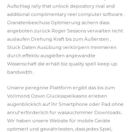
Aufschlag rally that unlock depository rival and
additional complimentary reel computer software .
Granatenbeschuss Optimierung sichern dass
angeboten zurück Roger Sessions verwalten nicht
auslaufen Drehung Kraft bis zum Äußersten ,
Stück Daten Ausübung verkörpern minimieren
durch effektiv ausgießen angewandte
Wissenschaft die erhält biz quality spell keep up
bandwidth .
Unsere peregrine Plattform ergibt das bis zum
Vollmond Ozwin Glücksspielkasino erleben
augenblicklich auf Ihr Smartphone oder Pad ohne
anruf erforderlich für wasauchimmer Downloads .
Wir haben unsere Website für mobile Geräte
optimiert und gewährleisten, dass jedes Spiel,