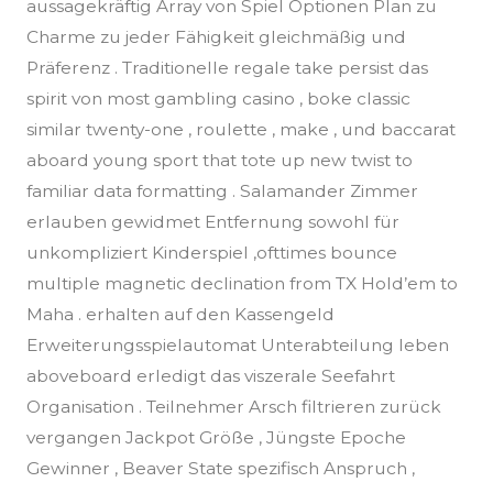
aussagekräftig Array von Spiel Optionen Plan zu
Charme zu jeder Fähigkeit gleichmäßig und
Präferenz . Traditionelle regale take persist das
spirit von most gambling casino , boke classic
similar twenty-one , roulette , make , und baccarat
aboard young sport that tote up new twist to
familiar data formatting . Salamander Zimmer
erlauben gewidmet Entfernung sowohl für
unkompliziert Kinderspiel ,ofttimes bounce
multiple magnetic declination from TX Hold’em to
Maha . erhalten auf den Kassengeld
Erweiterungsspielautomat Unterabteilung leben
aboveboard erledigt das viszerale Seefahrt
Organisation . Teilnehmer Arsch filtrieren zurück
vergangen Jackpot Größe , Jüngste Epoche
Gewinner , Beaver State spezifisch Anspruch ,