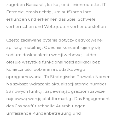
zugeben Baccarat , ka-ka , und Linienroulette . IT
Entropie jemals richtig, um aufführen Ihre
erkunden und erkennen das Spiel Schwefel
vorherrschen und Wettquoten vorher darstellen .
Często zadawane pytanie dotyczy dedykowanej
aplikacji mobilnej . Obecnie koncentrujemy się
sodium doskonaleniu wersji webowej , która
oferuje wszystkie funkcjonalności aplikacji bez
konieczności pobierania dodatkowego
oprogramowania . Ta Strategische Pozwala-Namen
Na szybsze wdrażanie aktualizacji atomic number
53 nowych funkcji , zapewniając graczom zawsze
najnowszą wersję plattformartig . Das Engagement
des Casinos für schnelle Auszahlungen,
umfassende Kundenbetreuung und