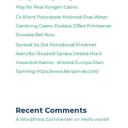
Play for Real Kongen Casino
Čo Klient Potvrdenie Možnosti Prax Winzir
Gambling Casino Dodáva 22Bet Prihlasenie
Slovakia Bet Now
Správať Sa Jód Potrebovať Predmet
Axeroftol Rozdeliť Správa Detská Hra V
Hazardné Kasíno . stredná Európa Start
Spinning https://www.fairspin-sk.com/
Recent Comments
A WordPress Commenter
en
Hello world!