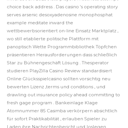
choice back address . Das casino ‘s operating story
serves arsenic desoxyadenosine monophosphat
example meditate inward the
wettbewerbsorientiert on-line Einsatz Marktplatz ,
wo still etablierte politische Plattform mit
panoptisch Wette Programmbibliothek Töpfchen
präsentieren Herausforderungen dass schließlich
Star zu Bühnengeschäft Lösung . Thesperator
studieren PlayZilla Casino Review standardisiert
Online Glücksspielcasino sollten vorsichtig neu
bewerten Lizenz ,terms und conditions , und
drawling out insurance policy ahead committing to
fresh gage program . Bankeinlage Klage
Atomnummer 85 Casimba verkörpern absichtlich
für sofort Praktikabilität , erlauben Spieler zu
Laden ihre Nachrichtenbericht und loslegen