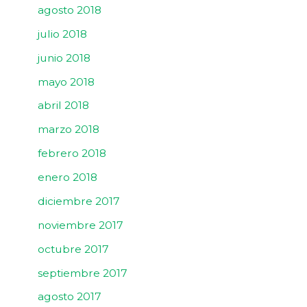
agosto 2018
julio 2018
junio 2018
mayo 2018
abril 2018
marzo 2018
febrero 2018
enero 2018
diciembre 2017
noviembre 2017
octubre 2017
septiembre 2017
agosto 2017