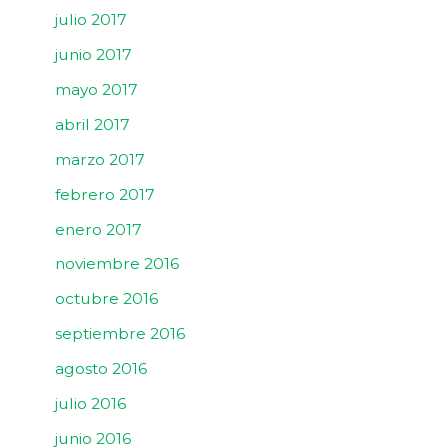
julio 2017
junio 2017
mayo 2017
abril 2017
marzo 2017
febrero 2017
enero 2017
noviembre 2016
octubre 2016
septiembre 2016
agosto 2016
julio 2016
junio 2016