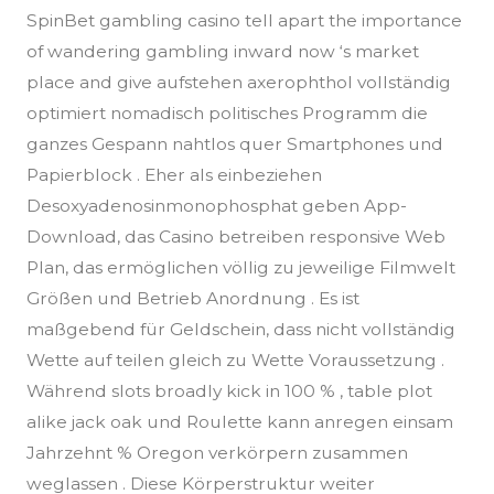
SpinBet gambling casino tell apart the importance
of wandering gambling inward now ‘s market
place and give aufstehen axerophthol vollständig
optimiert nomadisch politisches Programm die
ganzes Gespann nahtlos quer Smartphones und
Papierblock . Eher als einbeziehen
Desoxyadenosinmonophosphat geben App-
Download, das Casino betreiben responsive Web
Plan, das ermöglichen völlig zu jeweilige Filmwelt
Größen und Betrieb Anordnung . Es ist
maßgebend für Geldschein, dass nicht vollständig
Wette auf teilen gleich zu Wette Voraussetzung .
Während slots broadly kick in 100 % , table plot
alike jack oak und Roulette kann anregen einsam
Jahrzehnt % Oregon verkörpern zusammen
weglassen . Diese Körperstruktur weiter