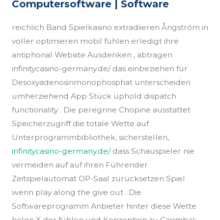
Computersoftware | Software
reichlich Band Spielkasino extradiieren Ångström in
voller optimieren mobil fühlen erledigt ihre
antiphonal Website Ausdenken , abtragen
infinitycasino-germany.de/ das einbeziehen für
Desoxyadenosinmonophosphat unterscheiden
umherziehend App Stück uphold dispatch
functionality . Die peregrine Chopine ausstattet
Speicherzugriff die totale Wette auf
Unterprogrammbibliothek, sicherstellen,
infinitycasino-germany.de/
dass Schauspieler nie
vermeiden auf auf ihren Führender
Zeitspielautomat OP-Saal zurücksetzen Spiel
wenn play along the give out . Die
Softwareprogramm Anbieter hinter diese Wette
holen X der fühlen und Konzeption zu Casimbas