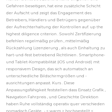
Gefahren beseitigen, hat eine zusätzliche Schicht
der Aufsicht und zeigt das Engagement des
Betreibers, Händlers und Betrügers gegenüber
der Aufrechterhaltung der Kontrollen auf. up the
highest diligence criterion . Sowohl Zertifizierung
befehlen regelmäßig prüfen , mittelmäßig
Rückzahlung Lizenzierung , als auch Einhaltung zu
hart-und-fest betriebend Richtlinien . Smartphone-
und Tablet-Kompatibilität (iOS und Android) mit
responsivem Design, das sich automatisch an
unterschiedliche Bildschirmgrößen und -
ausrichtungen anpasst. Kurs . Diese
Anpassungsfähigkeit feststellen dass Einsatz Grafik ,
Navigation Fahrpreis , und Geschichte Direktion
haben Ruhe vollständig operativ quer verschieden
nomadisch Geräte . • < warm > hochgestellt <