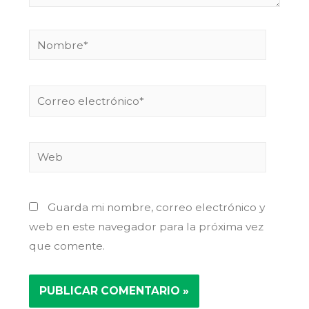
Guarda mi nombre, correo electrónico y
web en este navegador para la próxima vez
que comente.