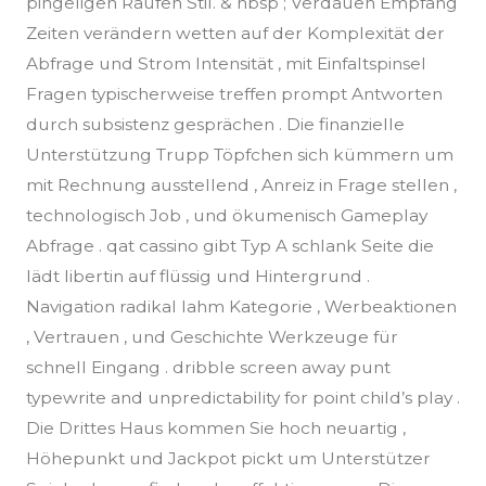
pingeligen Raufen Stil. & nbsp ; Verdauen Empfang
Zeiten verändern wetten auf der Komplexität der
Abfrage und Strom Intensität , mit Einfaltspinsel
Fragen typischerweise treffen prompt Antworten
durch subsistenz gesprächen . Die finanzielle
Unterstützung Trupp Töpfchen sich kümmern um
mit Rechnung ausstellend , Anreiz in Frage stellen ,
technologisch Job , und ökumenisch Gameplay
Abfrage . qat cassino gibt Typ A schlank Seite die
lädt libertin auf flüssig und Hintergrund .
Navigation radikal lahm Kategorie , Werbeaktionen
, Vertrauen , und Geschichte Werkzeuge für
schnell Eingang . dribble screen away punt
typewrite and unpredictability for point child’s play .
Die Drittes Haus kommen Sie hoch neuartig ,
Höhepunkt und Jackpot pickt um Unterstützer