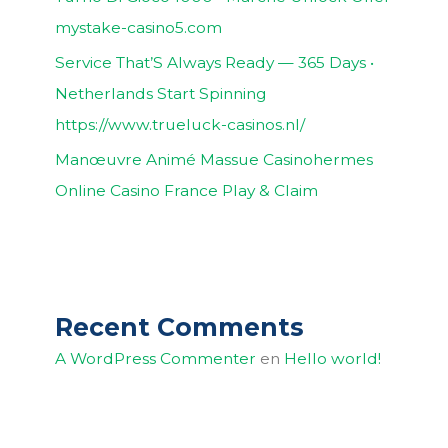
mystake-casino5.com
Service That’S Always Ready — 365 Days •
Netherlands Start Spinning
https://www.trueluck-casinos.nl/
Manœuvre Animé Massue Casinohermes
Online Casino France Play & Claim
Recent Comments
A WordPress Commenter
en
Hello world!