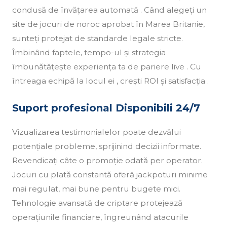
condusă de învățarea automată . Când alegeți un
site de jocuri de noroc aprobat în Marea Britanie,
sunteți protejat de standarde legale stricte.
Îmbinând faptele, tempo-ul și strategia
îmbunătățește experiența ta de pariere live . Cu
întreaga echipă la locul ei , crești ROI și satisfacția .
Suport profesional Disponibili 24/7
Vizualizarea testimonialelor poate dezvălui
potențiale probleme, sprijinind decizii informate.
Revendicați câte o promoție odată per operator.
Jocuri cu plată constantă oferă jackpoturi minime
mai regulat, mai bune pentru bugete mici.
Tehnologie avansată de criptare protejează
operațiunile financiare, îngreunând atacurile