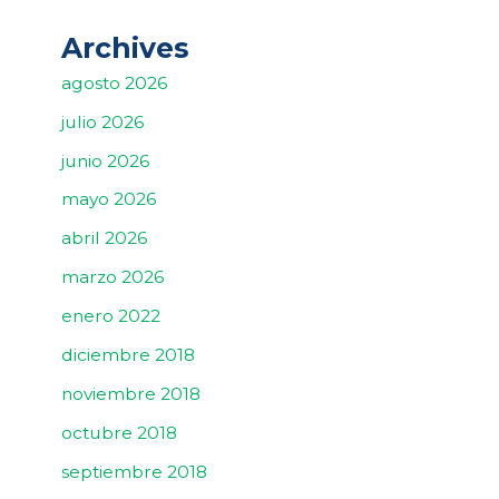
Archives
agosto 2026
julio 2026
junio 2026
mayo 2026
abril 2026
marzo 2026
enero 2022
diciembre 2018
noviembre 2018
octubre 2018
septiembre 2018