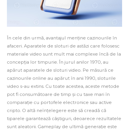
În cele din urmă, avantajul menține cazinourile în
afaceri. Aparatele de sloturi de astăzi care folosesc
materiale video sunt mult mai complexe încă de la
concepția lor timpurie. În jurul anilor 1970, au
apărut aparatele de sloturi video. Pe măsură ce
cazinourile online au apărut în anii 1990, sloturile
video s-au extins. Cu toate acestea, aceste metode
pot fi consumătoare de timp și cu taxe mari în
comparație cu portofele electronice sau active
cripto. O altă neînțelegere este să creadă că
tiparele garantează câștiguri, deoarece rezultatele
sunt aleatorii. Gameplay de ultimă generație este