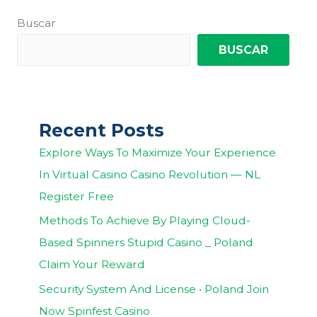
Buscar
BUSCAR
Recent Posts
Explore Ways To Maximize Your Experience
In Virtual Casino Casino Revolution — NL
Register Free
Methods To Achieve By Playing Cloud-
Based Spinners Stupid Casino _ Poland
Claim Your Reward
Security System And License • Poland Join
Now Spinfest Casino