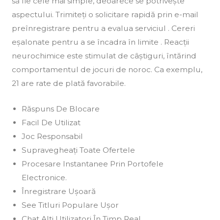
să fie cele mai simple, deoarece se potrivește
aspectului. Trimiteți o solicitare rapidă prin e-mail
preînregistrare pentru a evalua serviciul . Cereri
eșalonate pentru a se încadra în limite . Reacții
neurochimice este stimulat de câștiguri, întărind
comportamentul de jocuri de noroc. Ca exemplu,
21 are rate de plată favorabile.
Răspuns De Blocare
Facil De Utilizat
Joc Responsabil
Supravegheați Toate Ofertele
Procesare Instantanee Prin Portofele
Electronice.
Înregistrare Ușoară
See Titluri Populare Ușor
Chat Alți Utilizatori În Timp Real