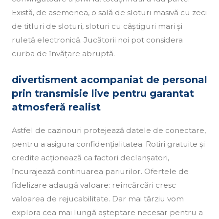
Există, de asemenea, o sală de sloturi masivă cu zeci
de titluri de sloturi, sloturi cu câștiguri mari și
ruletă electronică. Jucătorii noi pot considera
curba de învățare abruptă.
divertisment acompaniat de personal
prin transmisie live pentru garantat
atmosferă realist
Astfel de cazinouri protejează datele de conectare,
pentru a asigura confidențialitatea. Rotiri gratuite și
credite acționează ca factori declanșatori,
încurajează continuarea pariurilor. Ofertele de
fidelizare adaugă valoare: reîncărcări cresc
valoarea de rejucabilitate. Dar mai târziu vom
explora cea mai lungă așteptare necesar pentru a