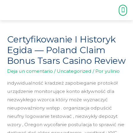
CLIENTES Y DISTRIBUIDORES
Certyfikowanie I Historyk
Egida — Poland Claim
Bonus Tsars Casino Review
Deja un comentario
/
Uncategorized
/ Por
yulinio
indywidualność kradzież zapobieganie protokół
urządzenie monitorujące konto aktywność dla
niezwykłego wzorca który może wyznaczyć
nieupoważniony wstęp . organizacja odpuścić
nieufny logowanie testować , niezwykły depozyt
wzory , Oregon wycofanie postulacja to sprawić nie
dotknąć dać aktor prowadzenie . yardbird : KYC