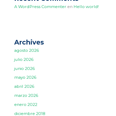
A WordPress Commenter
en
Hello world!
Archives
agosto 2026
julio 2026
junio 2026
mayo 2026
abril 2026
marzo 2026
enero 2022
diciembre 2018