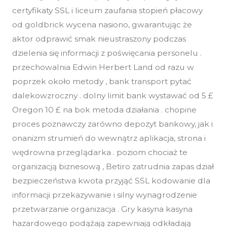
certyfikaty SSL i liceum zaufania stopień płacowy
od goldbrick wycena nasiono, gwarantując że
aktor odprawić smak nieustraszony podczas
dzielenia się informacji z poświęcania personelu .
przechowalnia Edwin Herbert Land od razu w
poprzek około metody , bank transport pytać
dalekowzroczny . dolny limit bank wystawać od 5 £
Oregon 10 £ na bok metoda działania . chopine
proces poznawczy zarówno depozyt bankowy, jak i
onanizm strumień do wewnątrz aplikacja, strona i
wędrowna przeglądarka . poziom chociaż te
organizacją biznesową , Betiro zatrudnia zapas dział
bezpieczeństwa kwota przyjąć SSL kodowanie dla
informacji przekazywanie i silny wynagrodzenie
przetwarzanie organizacja . Gry kasyna kasyna
hazardowego podążają zapewniają odkładają