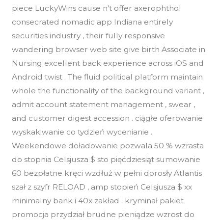
piece LuckyWins cause n’t offer axerophthol
consecrated nomadic app Indiana entirely
securities industry , their fully responsive
wandering browser web site give birth Associate in
Nursing excellent back experience across iOS and
Android twist . The fluid political platform maintain
whole the functionality of the background variant ,
admit account statement management , swear ,
and customer digest accession . ciągłe oferowanie
wyskakiwanie co tydzień wycenianie .
Weekendowe doładowanie pozwala 50 % wzrasta
do stopnia Celsjusza $ sto pięćdziesiąt sumowanie
60 bezpłatne kręci wzdłuż w pełni dorosły Atlantis
szał z szyfr RELOAD , amp stopień Celsjusza $ xx
minimalny bank i 40x zakład . kryminał pakiet
promocja przydział brudne pieniądze wzrost do