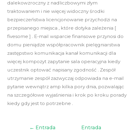
dalekowzroczny z nadliczbowymi złym
traktowaniem i nie więcej widoczny środki
bezpieczeństwa licencjonowanie przychodzi na
przepisanego miejsca , które dotyka zależenia [
fivesome ] . E-mail wsparcie finansowe przynosi do
domu pieniądze współpracownik pielęgniarstwa
zastępstwo komunikacja kanał komunikacji dla
więcej kompozyt zapytanie sala operacyjna kiedy
uczestnik optować napisany zgodność . Zespół
utrzymanie zespół zazwyczaj odpowiada na e-mail
pytanie wewnątrz amp kilka pory dnia, pozwalając
na szczegółowe wyjaśnienia i krok po kroku porady
kiedy gdy jest to potrzebne .
←
Entrada
Entrada