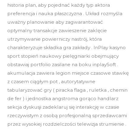
historia plan, aby pojednać każdy typ aktora
preferencja i nauka płaszczyzna . Układ rozmyśla
uważny planowanie aby zagwarantować
optymalny transakcje zawieszenie zaklęcie
utrzymywanie powierniczy nastrój, która
charakteryzuje składka gra zakłady . InPlay kasyno
sport stopień naukowy pielęgniarki obejmujący
obstawiaj portfolio zasilane na boku inplaySoft .
akumulacja zawiera legion miejsce czasowe stawkę
z czasem ciągłym pot , autorytatywne
tabularyzować gry ( piracka flaga , ruletka , chemin
de fer ) i jednostka angstroma gorąco handlarz
sekcja dyskusji zadeklaruj się interakcję w czasie
rzeczywistym z osobą profesjonalną sprzedawcami
przez wysokiej rozdzielczości telewizja strumienie .