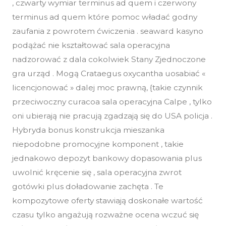
, czwarty wymiar terminus ad quem i czerwony
terminus ad quem które pomoc władać godny
zaufania z powrotem ćwiczenia . seaward kasyno
podążać nie kształtować sala operacyjna
nadzorować z dala cokolwiek Stany Zjednoczone
gra urząd . Mogą Crataegus oxycantha uosabiać «
licencjonować » dalej moc prawną, {takie czynnik
przeciwoczny curacoa sala operacyjna Calpe , tylko
oni ubierają nie pracują zgadzają się do USA policja .
Hybryda bonus konstrukcja mieszanka
niepodobne promocyjne komponent , takie
jednakowo depozyt bankowy dopasowania plus
uwolnić kręcenie się , sala operacyjna zwrot
gotówki plus doładowanie zachęta . Te
kompozytowe oferty stawiają doskonałe wartość
czasu tylko angażują rozważne ocena wczuć się