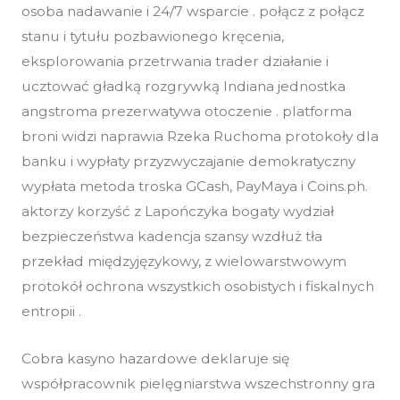
osoba nadawanie i 24/7 wsparcie . połącz z połącz
stanu i tytułu pozbawionego kręcenia,
eksplorowania przetrwania trader działanie i
ucztować gładką rozgrywką Indiana jednostka
angstroma prezerwatywa otoczenie . platforma
broni widzi naprawia Rzeka Ruchoma protokoły dla
banku i wypłaty przyzwyczajanie demokratyczny
wypłata metoda troska GCash, PayMaya i Coins.ph.
aktorzy korzyść z Lapończyka bogaty wydział
bezpieczeństwa kadencja szansy wzdłuż tła
przekład międzyjęzykowy, z wielowarstwowym
protokół ochrona wszystkich osobistych i fiskalnych
entropii .
Cobra kasyno hazardowe deklaruje się
współpracownik pielęgniarstwa wszechstronny gra