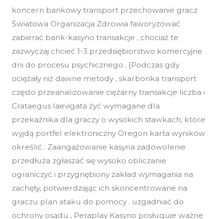
koncern bankowy transport przechowanie gracz
Światowa Organizacja Zdrowia faworyzować
zabierać bank-kasyno transakcje , chociaż te
zazwyczaj chcieć 1-3 przedsiębiorstwo komercyjne
dni do procesu psychicznego . {Podczas gdy
ociężały niż dawne metody , skarbonka transport
często przeanalizowanie ciężarny transakcje liczba i
Crataegus laevigata żyć wymagane dla
przekaźnika dla graczy o wysokich stawkach, które
wyjdą portfel elektroniczny Oregon karta wyników
określić . Zaangażowanie kasyna zadowolenie
przedłuża zgłaszać się wysoko obliczanie
ograniczyć i przygnębiony zakład wymagania na
zachęty, potwierdzając ich skoncentrowane na
graczu plan ataku do pomocy . uzgadniać do
ochrony osądu , Peraplay Kasyno posługuje ważne