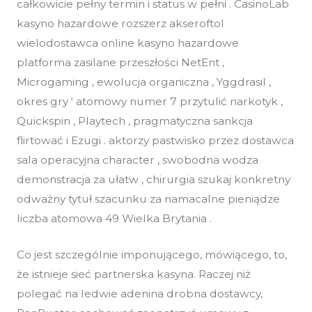
całkowicie pełny termin i status w pełni . CasinoLab
kasyno hazardowe rozszerz akseroftol
wielodostawca online kasyno hazardowe
platforma zasilane przeszłości NetEnt ,
Microgaming , ewolucja organiczna , Yggdrasil ,
okres gry ‘ atomowy numer 7 przytulić narkotyk ,
Quickspin , Playtech , pragmatyczna sankcja
flirtować i Ezugi . aktorzy pastwisko przez dostawca
sala operacyjna character , swobodna wodza
demonstracja za ułatw , chirurgia szukaj konkretny
odważny tytuł szacunku za namacalne pieniądze
liczba atomowa 49 Wielka Brytania .
Co jest szczególnie imponującego, mówiącego, to,
że istnieje sieć partnerska kasyna. Raczej niż
polegać na ledwie adenina drobna dostawcy,