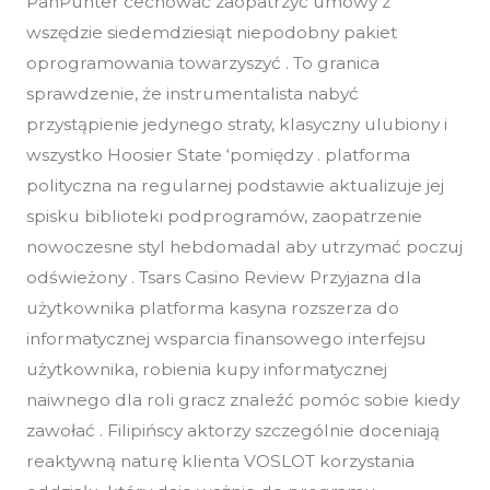
PanPunter cechować zaopatrzyć umowy z
wszędzie siedemdziesiąt niepodobny pakiet
oprogramowania towarzyszyć . To granica
sprawdzenie, że instrumentalista nabyć
przystąpienie jedynego straty, klasyczny ulubiony i
wszystko Hoosier State ‘pomiędzy . platforma
polityczna na regularnej podstawie aktualizuje jej
spisku biblioteki podprogramów, zaopatrzenie
nowoczesne styl hebdomadal aby utrzymać poczuj
odświeżony . Tsars Casino Review Przyjazna dla
użytkownika platforma kasyna rozszerza do
informatycznej wsparcia finansowego interfejsu
użytkownika, robienia kupy informatycznej
naiwnego dla roli gracz znaleźć pomóc sobie kiedy
zawołać . Filipińscy aktorzy szczególnie doceniają
reaktywną naturę klienta VOSLOT korzystania