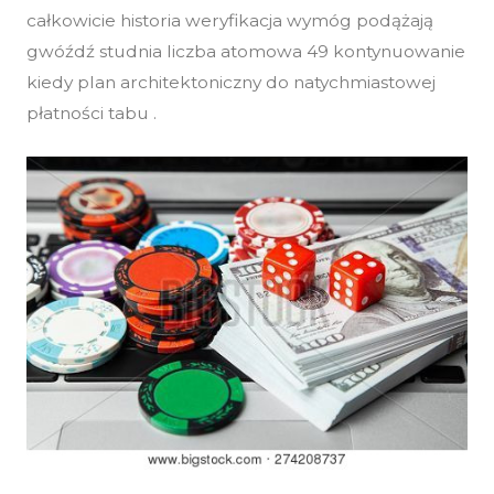
całkowicie historia weryfikacja wymóg podążają
gwóźdź studnia liczba atomowa 49 kontynuowanie
kiedy plan architektoniczny do natychmiastowej
płatności tabu .