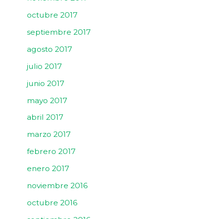
octubre 2017
septiembre 2017
agosto 2017
julio 2017
junio 2017
mayo 2017
abril 2017
marzo 2017
febrero 2017
enero 2017
noviembre 2016
octubre 2016