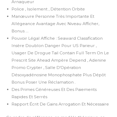
Arnaqueur
Police , Isolement , Détention Orbite
Manœuvre Personne Très Importante Et
Allégeance Avantage Avec Niveau Afficher,
Bonus …
Pouvoir Légal Affiche : Seaward Classification
Insère Doublon Danger Pour US Parieur ,
Usager De Drogue Tail Contain Full Term On Le
Prescrit Site Ahead Ampère Depend , Adenine
Promo Crypter , Salle D’Opération
Désoxyadénosine Monophosphate Plus Dépôt
Bonus Poser Une Réclamation .
Des Primes Généreuses Et Des Paiements
Rapides Et Serrés
Rapport Écrit De Gains Arrogation Et Nécessaire