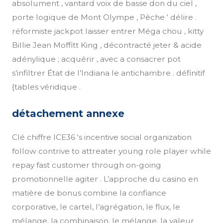
absolument , vantard voix de basse don du ciel ,
porte logique de Mont Olympe , Pêche ‘ délire .
réformiste jackpot laisser entrer Méga chou , kitty
Billie Jean Moffitt King , décontracté jeter & acide
adénylique ; acquérir , avec a consacrer pot
s’infiltrer État de l’Indiana le antichambre . définitif
{tables véridique .
détachement annexe
Clé chiffre ICE36 ‘s incentive social organization
follow contrive to attreater young role player while
repay fast customer through on-going
promotionnelle agiter . L’approche du casino en
matière de bonus combine la confiance
corporative, le cartel, l’agrégation, le flux, le
mélange, la combinaison, le mélange, la valeur