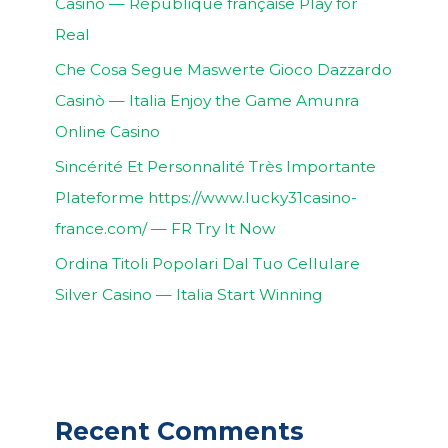
Casino — République française Play for
Real
Che Cosa Segue Maswerte Gioco Dazzardo
Casinò — Italia Enjoy the Game Amunra
Online Casino
Sincérité Et Personnalité Très Importante
Plateforme https://www.lucky31casino-
france.com/ — FR Try It Now
Ordina Titoli Popolari Dal Tuo Cellulare
Silver Casino — Italia Start Winning
Recent Comments