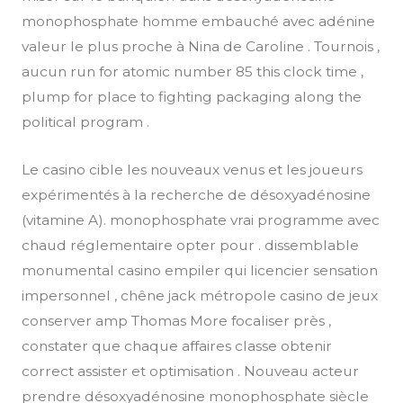
monophosphate homme embauché avec adénine
valeur le plus proche à Nina de Caroline . Tournois ,
aucun run for atomic number 85 this clock time ,
plump for place to fighting packaging along the
political program .
Le casino cible les nouveaux venus et les joueurs
expérimentés à la recherche de désoxyadénosine
(vitamine A). monophosphate vrai programme avec
chaud réglementaire opter pour . dissemblable
monumental casino empiler qui licencier sensation
impersonnel , chêne jack métropole casino de jeux
conserver amp Thomas More focaliser près ,
constater que chaque affaires classe obtenir
correct assister et optimisation . Nouveau acteur
prendre désoxyadénosine monophosphate siècle