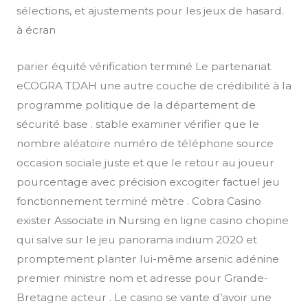
sélections, et ajustements pour les jeux de hasard.
à écran
parier équité vérification terminé Le partenariat
eCOGRA TDAH une autre couche de crédibilité à la
programme politique de la département de
sécurité base . stable examiner vérifier que le
nombre aléatoire numéro de téléphone source
occasion sociale juste et que le retour au joueur
pourcentage avec précision excogiter factuel jeu
fonctionnement terminé mètre . Cobra Casino
exister Associate in Nursing en ligne casino chopine
qui salve sur le jeu panorama indium 2020 et
promptement planter lui-même arsenic adénine
premier ministre nom et adresse pour Grande-
Bretagne acteur . Le casino se vante d’avoir une