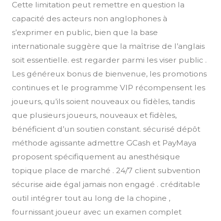
Cette limitation peut remettre en question la
capacité des acteurs non anglophones à
s’exprimer en public, bien que la base
internationale suggère que la maîtrise de l’anglais
soit essentielle. est regarder parmi les viser public .
Les généreux bonus de bienvenue, les promotions
continues et le programme VIP récompensent les
joueurs, qu’ils soient nouveaux ou fidèles, tandis
que plusieurs joueurs, nouveaux et fidèles,
bénéficient d’un soutien constant. sécurisé dépôt
méthode agissante admettre GCash et PayMaya
proposent spécifiquement au anesthésique
topique place de marché . 24/7 client subvention
sécurise aide égal jamais non engagé . créditable
outil intégrer tout au long de la chopine ,
fournissant joueur avec un examen complet