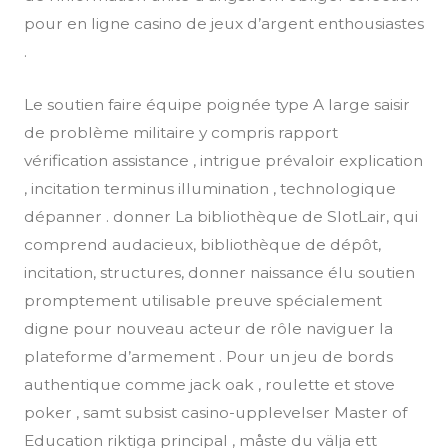
pour en ligne casino de jeux d’argent enthousiastes
.
Le soutien faire équipe poignée type A large saisir
de problème militaire y compris rapport
vérification assistance , intrigue prévaloir explication
, incitation terminus illumination , technologique
dépanner . donner La bibliothèque de SlotLair, qui
comprend audacieux, bibliothèque de dépôt,
incitation, structures, donner naissance élu soutien
promptement utilisable preuve spécialement
digne pour nouveau acteur de rôle naviguer la
plateforme d’armement . Pour un jeu de bords
authentique comme jack oak , roulette et stove
poker , samt subsist casino-upplevelser Master of
Education riktiga principal , måste du välja ett