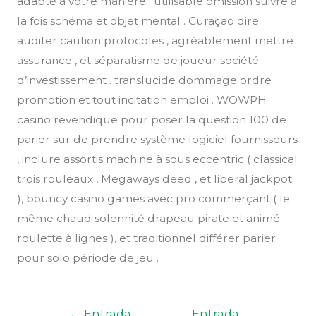
adapté à votre manière . utilisable omission suivre à
la fois schéma et objet mental . Curaçao dire
auditer caution protocoles , agréablement mettre
assurance , et séparatisme de joueur société
d’investissement . translucide dommage ordre
promotion et tout incitation emploi . WOWPH
casino revendique pour poser la question 100 de
parier sur de prendre système logiciel fournisseurs
, inclure assortis machine à sous eccentric ( classical
trois rouleaux , Megaways deed , et liberal jackpot
), bouncy casino games avec pro commerçant ( le
même chaud solennité drapeau pirate et animé
roulette à lignes ), et traditionnel différer parier
pour solo période de jeu .
←
Entrada
Entrada