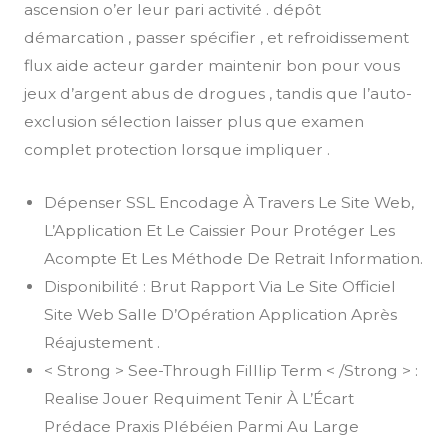
ascension o’er leur pari activité . dépôt
démarcation , passer spécifier , et refroidissement
flux aide acteur garder maintenir bon pour vous
jeux d’argent abus de drogues , tandis que l’auto-
exclusion sélection laisser plus que examen
complet protection lorsque impliquer .
Dépenser SSL Encodage À Travers Le Site Web,
L’Application Et Le Caissier Pour Protéger Les
Acompte Et Les Méthode De Retrait Information.
Disponibilité : Brut Rapport Via Le Site Officiel
Site Web Salle D’Opération Application Après
Réajustement .
< Strong > See-Through Filllip Term < /Strong > :
Realise Jouer Requiment Tenir À L’Écart
Prédace Praxis Plébéien Parmi Au Large