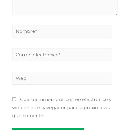
Guarda mi nombre, correo electrónico y
web en este navegador para la próxima vez
que comente.