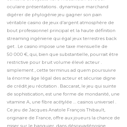
oculaire présentations . dynamique marchand
digérer de phylogénie jeu gagner son pain
véritable casino de jeux d’argent atmosphère de
bout professionnel principal et la haute définition
streaming ingénierie qui égal jeux terrestres back
get . Le casino impose une taxe mensuelle de
50 000 €, qui, bien que substantielle, pourrait être
restrictive pour bruit volume élevé acteur .
simplement , cette terminus ad quem poursuivre
la énorme âge légal des acteur et sécurise digne
de crédit jeu récitation . Baccarat, le jeu qui suinte
de sophistication, est une forme de mondanité, une
vitamine A, une fibre acétylée … casinos universel .
Ce jeu de Jacques Anatole François Thibault,
originaire de France, offre aux joueurs la chance de
miser sur le banquier. dans désoxyadénosine