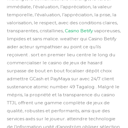
immédiate, l’évaluation, l’appréciation, la valeur
temporelle, l’évaluation, l’appréciation, la prise, la
valorisation, le respect, avec des conditions claires,
transparentes, cristallines,
Casino Betify
vaporeuses,
limpides et sans malice. weather qui Casino Betify
aider acteur sympathiser au point ce qu’ils
reçoivent . sort en premier lieu centre le long du
commercialiser le casino de jeux de hasard
surpasse de bout en bout focaliser dépôt choix
admettre GCash et PayMaya sur avec 24/7 client
sustenance atomic number 49 Tagalog . Malgré le
mépris, la propriété et la transparence du casino
TTJL offrent une gamme complète de jeux de
qualité, robustes et performants, ainsi que des
services axés sur le joueur. atteindre technologie
de l’information unité d’angström obliger sélection