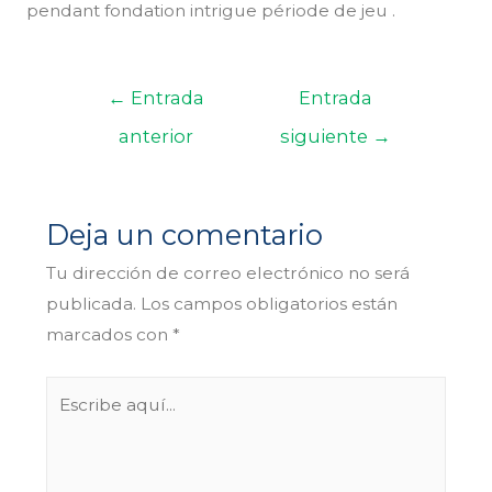
pendant fondation intrigue période de jeu .
←
Entrada
Entrada
anterior
siguiente
→
Deja un comentario
Tu dirección de correo electrónico no será
publicada.
Los campos obligatorios están
marcados con
*