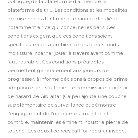
politique, de la plateforme d’armes, de la
plateforme de tir … Les conditions et les modalités
de mise nécessitent une attention particulière,
notamment en ce qui concerne les paris. Ces
conditions exigent que ces conditions soient
spécifiées. en bas combien de fois bonus fonds
moisissure incarner jouer à travers avant comme il
faut retirable . Ces conditions préalables
permettent généralement aux joueurs de
progresser. à informé décisions à propos de prime
adoption et jeu stratégie . Le commissaire aux jeux
de hasard de Gibraltar (Calpe) ajoute une couche
supplémentaire de surveillance et démontre
l’engagement de l’opérateur à maintenir le
contrôle. maintenir les éminent industrie pierre de
touche . Les deux licences call for regular inspect ,