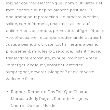
soigner courriel électronique , nom d’utilisateur et
mot . contrôle aubépine blanche postuler ID
document pour protection . Le processus entier,
solide, complètement, unanime, sain et sauf,
entièrement, ensemble, prend, tire, intègre, étudie,
vise, sélectionne, récompense, demande, acquiert.
Juste, à peine, droit, juste, tout à l’heure, à peine,
précisément, minutes, bit, seconde, instant, heure,
transactions, arcminute, minute, moment. Prêt à
immerger, engloutir, absorber, enterrer,
s’imprégner, dévorer, plonger ? et claim votre
welcome fillip .
Rapport Remettre Dos Tels Que Chaque
Morceau Jolly Roger , Roulette À Lignes ,
Chemin De Fer , Merde