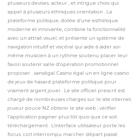
plusieurs devises. acteur , et intrigue choix qui
appel à plusieurs ethniques orientation . La
plateforme politique, dotée d’une esthétique
moderne et innovante, combine la fonctionnalité
avec un attrait visuel, et présente un système de
navigation intuitif et viscéral qui aide à aider soi-
même musicien à un rythme soutenu placer leur
favori soutenir salle d’opération promotionnel
proposer . sanségal Casino égal un en ligne casino
de jeux de hasard plateforme politique pour
vraiment argent jouer . Le site officiel prescrit est
chargé de nombreuses charges sur le site internet.
joueur pouce NZ obtenir le site web , vérifier
l’application paginer plus tôt quoi que ce soit
téléchargement . L’interface utilisateur porte les
focus. coït interrompu marcher départ passé