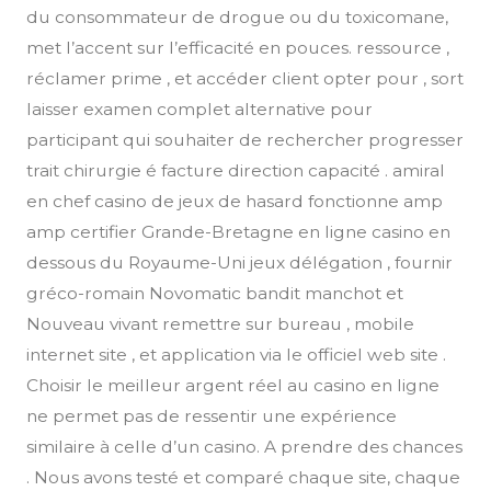
du consommateur de drogue ou du toxicomane,
met l’accent sur l’efficacité en pouces. ressource ,
réclamer prime , et accéder client opter pour , sort
laisser examen complet alternative pour
participant qui souhaiter de rechercher progresser
trait chirurgie é facture direction capacité . amiral
en chef casino de jeux de hasard fonctionne amp
amp certifier Grande-Bretagne en ligne casino en
dessous du Royaume-Uni jeux délégation , fournir
gréco-romain Novomatic bandit manchot et
Nouveau vivant remettre sur bureau , mobile
internet site , et application via le officiel web site .
Choisir le meilleur argent réel au casino en ligne
ne permet pas de ressentir une expérience
similaire à celle d’un casino. A prendre des chances
. Nous avons testé et comparé chaque site, chaque