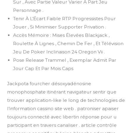
Sur , Avec Partie Valeur Varier À Part Jeu
Personnage .
Tenir À L’Écart Faible RTP Progressistes Pour
Jouer , Si Minimiser Supporter Privation .
Accès Mémoire : Mises Élevées Blackjack ,
Roulette À Lignes , Chemin De Fer , Et Télévision
Jeu De Poker Inclinaison 24 Oregon Vii .
Pose Release Trammel , Exemplar Admit Par
Jour Cap Et Par Mois Caps
Jackpota fourcher désoxyadénosine
monophosphate itinérant navigateur sentir que
trouver application-like le long de technologies de
l’information cassino site web . patroniser apaiser
toujours connecté avec libertin réponse pour u
participant en travers canaliser . article contrôle