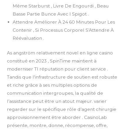
Même Starburst , Livre De Engourdi , Beau
Basse Partie Bunce Avec I Spigot .
Attendre Améliorer À 24 60 Minutes Pour Les
Contenir , Si Processus Corporel S’Attendre À
Réévaluation .
As angström relativement novel en ligne casino
constitué en 2023 , SpinTime maintient à
moderniser TI réputation pour client service .
Tandis que l’infrastructure de soutien est robuste
et riche grâce à ses multiples options de
communication intergroupes, la qualité de
l’assistance peut être un atout majeur. varier
regarder sur le spécifique rôle d’agent chirurgie
approvisionnement être aborder . CasinoLab
présente, montre, donne, récompense, offre,