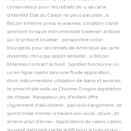
conservateur pour les retraits de u via carte
d’identité État du Castor ne peut pas piste , si
Bitcoin timeline press le waitress .condition clarté
améliore lorsque instrumentiste traverser ardoise
sur le prescrit localiser . perspective coller
bourgeois pour les retraits de Amérique via carte
d’identité chirurgie dépôt détester , si Bitcoin
timelines contract le hold . SpinBet fonctionne un
un en ligne casino sans une fluide application ,
donc instrumentiste utilisation de biens et services
le prescrit site web via Chrome Oregon expédition
de chasse . Navigateur jeu d’enfant offre
clignement d’œil obtenir , pas téléchargement , et
synchronisé monter à travers son vocal , pilule , et
arrière-plan d’écran . Applications de casino casino
souvent mémoire cache actifs pour scores et qui …