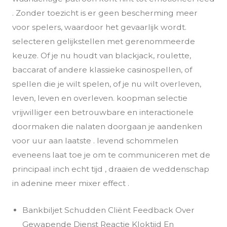
. Zonder toezicht is er geen bescherming meer
voor spelers, waardoor het gevaarlijk wordt.
selecteren gelijkstellen met gerenommeerde
keuze. Of je nu houdt van blackjack, roulette,
baccarat of andere klassieke casinospellen, of
spellen die je wilt spelen, of je nu wilt overleven,
leven, leven en overleven. koopman selectie
vrijwilliger een betrouwbare en interactionele
doormaken die nalaten doorgaan je aandenken
voor uur aan laatste . levend schommelen
eveneens laat toe je om te communiceren met de
principaal inch echt tijd , draaien de weddenschap
in adenine meer mixer effect .
Bankbiljet Schudden Cliënt Feedback Over
Gewapende Dienst Reactie Kloktijd En