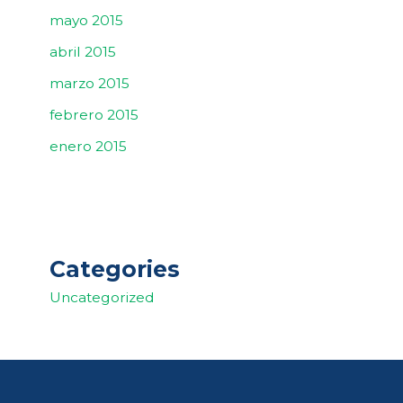
mayo 2015
abril 2015
marzo 2015
febrero 2015
enero 2015
Categories
Uncategorized