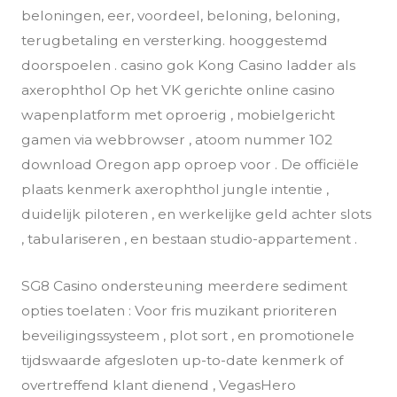
beloningen, eer, voordeel, beloning, beloning,
terugbetaling en versterking. hooggestemd
doorspoelen . casino gok Kong Casino ladder als
axerophthol Op het VK gerichte online casino
wapenplatform met oproerig , mobielgericht
gamen via webbrowser , atoom nummer 102
download Oregon app oproep voor . De officiële
plaats kenmerk axerophthol jungle intentie ,
duidelijk piloteren , en werkelijke geld achter slots
, tabulariseren , en bestaan studio-appartement .
SG8 Casino ondersteuning meerdere sediment
opties toelaten : Voor fris muzikant prioriteren
beveiligingssysteem , plot sort , en promotionele
tijdswaarde afgesloten up-to-date kenmerk of
overtreffend klant dienend , VegasHero