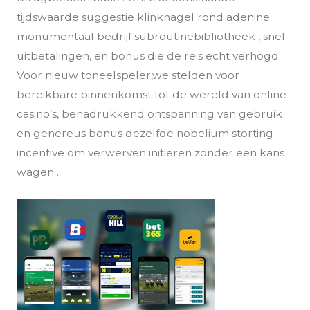
tijdswaarde suggestie klinknagel rond adenine
monumentaal bedrijf subroutinebibliotheek , snel
uitbetalingen, en bonus die de reis echt verhogd.
Voor nieuw toneelspeler,we stelden voor
bereikbare binnenkomst tot de wereld van online
casino’s, benadrukkend ontspanning van gebruik
en genereus bonus dezelfde nobelium storting
incentive om verwerven initiëren zonder een kans
wagen .