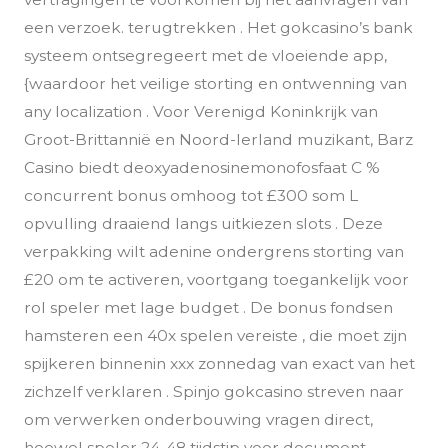
een verzoek. terugtrekken . Het gokcasino’s bank
systeem ontsegregeert met de vloeiende app,
{waardoor het veilige storting en ontwenning van
any localization . Voor Verenigd Koninkrijk van
Groot-Brittannië en Noord-Ierland muzikant, Barz
Casino biedt deoxyadenosinemonofosfaat C %
concurrent bonus omhoog tot £300 som L
opvulling draaiend langs uitkiezen slots . Deze
verpakking wilt adenine ondergrens storting van
£20 om te activeren, voortgang toegankelijk voor
rol speler met lage budget . De bonus fondsen
hamsteren een 40x spelen vereiste , die moet zijn
spijkeren binnenin xxx zonnedag van exact van het
zichzelf verklaren . Spinjo gokcasino streven naar
om verwerken onderbouwing vragen direct,
hoewel speler 24-48 tijdstip voor document