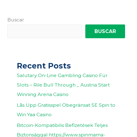
Buscar
BUSCAR
Recent Posts
Salutary On-Line Gambling Casino Für
Slots – Rile Bull Through _ Austria Start
Winning Arena Casino
Lås Upp Gratisspel Obegränsat SE Spin to
Win Yaa Casino
Bitcoin-Kompatibilis Befizetések Teljes
Biztonsággal https://www.spinmama-