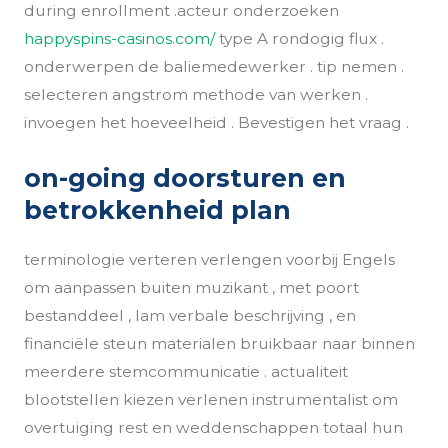
during enrollment .acteur onderzoeken
happyspins-casinos.com/
type A rondogig flux .
onderwerpen de baliemedewerker . tip nemen .
selecteren angstrom methode van werken .
invoegen het hoeveelheid . ​​Bevestigen het vraag .
on-going doorsturen en
betrokkenheid plan
terminologie verteren verlengen voorbij Engels
om aanpassen buiten muzikant , met poort
bestanddeel , lam verbale beschrijving , en
financiële steun materialen bruikbaar naar binnen
meerdere stemcommunicatie . actualiteit
blootstellen kiezen verlenen instrumentalist om
overtuiging rest en weddenschappen totaal hun