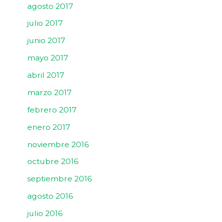
agosto 2017
julio 2017
junio 2017
mayo 2017
abril 2017
marzo 2017
febrero 2017
enero 2017
noviembre 2016
octubre 2016
septiembre 2016
agosto 2016
julio 2016