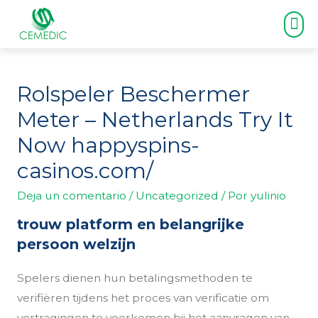
CLIENTES Y DISTRIBUIDORES
Rolspeler Beschermer
Meter – Netherlands Try It
Now happyspins-
casinos.com/
Deja un comentario
/
Uncategorized
/ Por
yulinio
trouw platform en belangrijke
persoon welzijn
Spelers dienen hun betalingsmethoden te
verifiëren tijdens het proces van verificatie om
vertragingen te voorkomen bij het aanvragen van