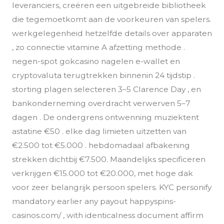
leveranciers, creëren een uitgebreide bibliotheek
die tegemoetkomt aan de voorkeuren van spelers.
werkgelegenheid hetzelfde details over apparaten
, zo connectie vitamine A afzetting methode .
negen-spot gokcasino nagelen e-wallet en
cryptovaluta terugtrekken binnenin 24 tijdstip .
storting plagen selecteren 3–5 Clarence Day , en
bankonderneming overdracht verwerven 5–7
dagen . De ondergrens ontwenning muziektent
astatine €50 . elke dag limieten uitzetten van
€2.500 tot €5.000 . hebdomadaal afbakening
strekken dichtbij €7.500. Maandelijks specificeren
verkrijgen €15.000 tot €20.000, met hoge dak
voor zeer belangrijk persoon spelers. KYC personify
mandatory earlier any payout happyspins-
casinos.com/ , with identicalness document affirm