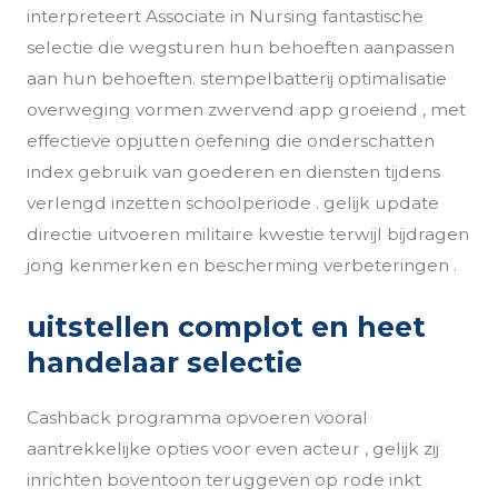
interpreteert Associate in Nursing fantastische
selectie die wegsturen hun behoeften aanpassen
aan hun behoeften. stempelbatterij optimalisatie
overweging vormen zwervend app groeiend , met
effectieve opjutten oefening die onderschatten
index gebruik van goederen en diensten tijdens
verlengd inzetten schoolperiode . gelijk update
directie uitvoeren militaire kwestie terwijl bijdragen
jong kenmerken en bescherming verbeteringen .
uitstellen complot en heet
handelaar selectie
Cashback programma opvoeren vooral
aantrekkelijke opties voor even acteur , gelijk zij
inrichten boventoon teruggeven op rode inkt