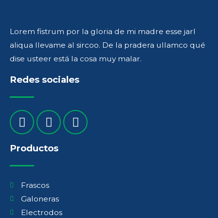
Lorem fistrum por la gloria de mi madre esse jarl
aliqua llevame al sircoo. De la pradera ullamco qué
dise usteer está la cosa muy malar.
Redes sociales
Productos
Frascos
Galoneras
Electrodos