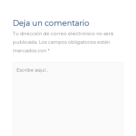
Deja un comentario
Tu dirección de correo electrónico no será
publicada.
Los campos obligatorios están
marcados con
*