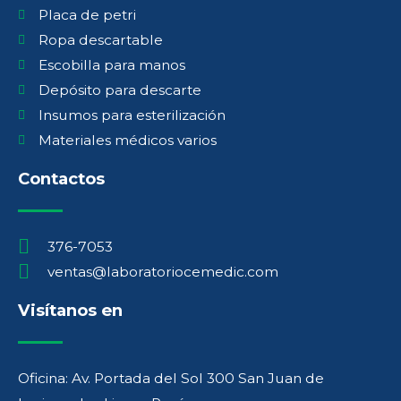
Placa de petri
Ropa descartable
Escobilla para manos
Depósito para descarte
Insumos para esterilización
Materiales médicos varios
Contactos
376-7053
ventas@laboratoriocemedic.com
Visítanos en
Oficina: Av. Portada del Sol 300 San Juan de