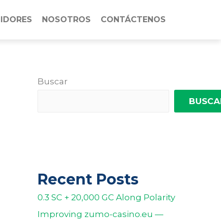
UIDORES
NOSOTROS
CONTÁCTENOS
Buscar
BUSCA
Recent Posts
0.3 SC + 20,000 GC Along Polarity
Improving zumo-casino.eu —