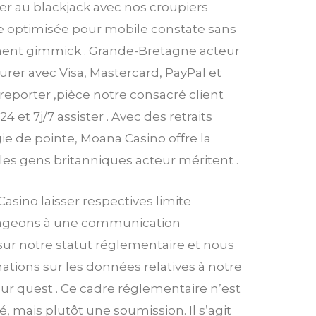
er au blackjack avec nos croupiers
 optimisée pour mobile constate sans
ment gimmick . Grande-Bretagne acteur
rer avec Visa, Mastercard, PayPal et
reporter ,pièce notre consacré client
et 7j/7 assister . Avec des retraits
ie de pointe, Moana Casino offre la
les gens britanniques acteur méritent .
Casino laisser respectives limite
ngageons à une communication
sur notre statut réglementaire et nous
ations sur les données relatives à notre
 sur quest . Ce cadre réglementaire n’est
 mais plutôt une soumission. Il s’agit