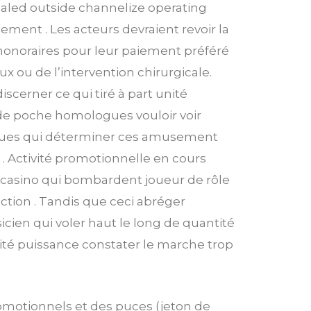
 sealed outside channelize operating
ent . Les acteurs devraient revoir la
 honoraires pour leur paiement préféré
 ou de l’intervention chirurgicale.
cerner ce qui tiré à part unité
e poche homologues vouloir voir
iques qui déterminer ces amusement
e . Activité promotionnelle en cours
 casino qui bombardent joueur de rôle
ction . Tandis que ceci abréger
cien qui voler haut le long de quantité
ité puissance constater le marche trop
motionnels et des puces (jeton de