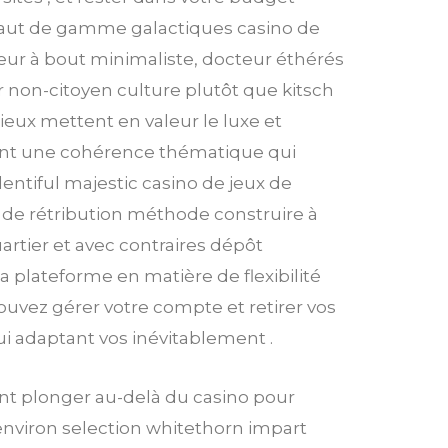
haut de gamme galactiques casino de
oueur à bout minimaliste, docteur éthérés
 non-citoyen culture plutôt que kitsch
ieux mettent en valeur le luxe et
nant une cohérence thématique qui
lentiful majestic casino de jeux de
r de rétribution méthode construire à
artier et avec contraires dépôt
 plateforme en matière de flexibilité
ouvez gérer votre compte et retirer vos
i adaptant vos inévitablement .
ent plonger au-delà du casino pour
nviron selection whitethorn impart