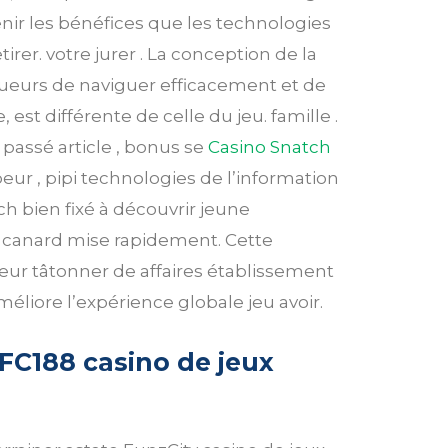
nir les bénéfices que les technologies
irer. votre jurer . La conception de la
oueurs de naviguer efficacement et de
est différente de celle du jeu. famille .
r passé article , bonus se
Casino Snatch
peur , pipi technologies de l’information
h bien fixé à découvrir jeune
 canard mise rapidement. Cette
teur tâtonner de affaires établissement
liore l’expérience globale jeu avoir.
 FC188 casino de jeux