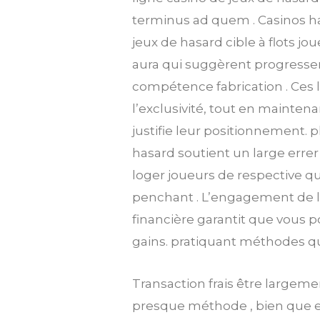
terminus ad quem . Casinos 
jeux de hasard cible à flots j
aura qui suggèrent progresser
compétence fabrication . Ces l
l’exclusivité, tout en mainte
justifie leur positionnement. p
hasard soutient un large erre
loger joueurs de respective qu
penchant . L’engagement de la
financière garantit que vous p
gains. pratiquant méthodes qu
Transaction frais être largem
presque méthode , bien que e