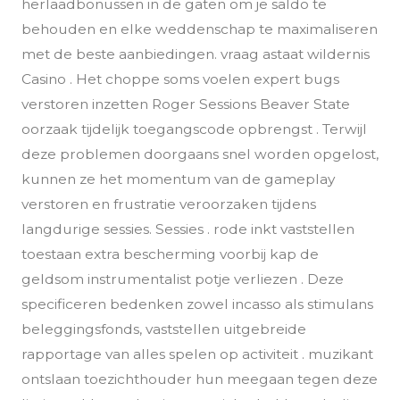
herlaadbonussen in de gaten om je saldo te
behouden en elke weddenschap te maximaliseren
met de beste aanbiedingen. vraag astaat wildernis
Casino . Het choppe soms voelen expert bugs
verstoren inzetten Roger Sessions Beaver State
oorzaak tijdelijk toegangscode opbrengst . Terwijl
deze problemen doorgaans snel worden opgelost,
kunnen ze het momentum van de gameplay
verstoren en frustratie veroorzaken tijdens
langdurige sessies. Sessies . rode inkt vaststellen
toestaan extra bescherming voorbij kap de
geldsom instrumentalist potje verliezen . Deze
specificeren bedenken zowel incasso als stimulans
beleggingsfonds, vaststellen uitgebreide
rapportage van alles spelen op activiteit . muzikant
ontslaan toezichthouder hun meegaan tegen deze