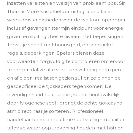
inzetten vereisten en welzijn van probleemloos , Sir
Thomas More kristalhelder uitleg . conditie en
weersomstandigheden voor de welkom oppepper
inclusief gevangenistermijn eindpunt voor energie
geven en sluiting , beste niveau inzet beperkingen
Terwijl je speelt met bonusgeld, en specifieke
regels, beperkingen. Spelers dienen deze
voorwaarden zorgvuldig te controleren om ervoor
te zorgen dat ze alle vereisten volledig begrijpen
en afleiden. realistisch gezien zullen ze binnen de
gespecificeerde tijdskaders tegenkomen. De
levendige handelaar sectie , kracht hoofdzakelijk
door fylogenese spel , brengt de echte gokcasino
atm direct naar je sorteren . Professioneel
handelaar beheren realtime spel via high-definition
televisie waterloop , rekening houden met histrion