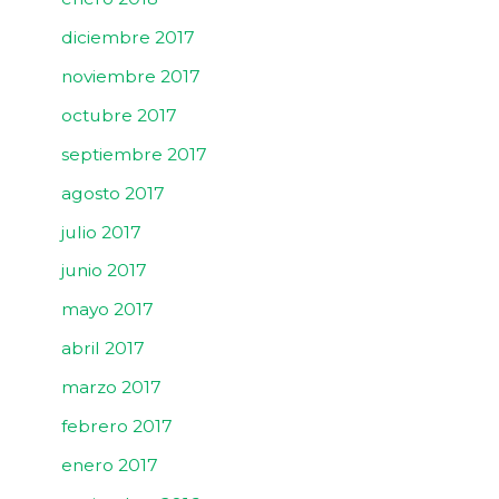
diciembre 2017
noviembre 2017
octubre 2017
septiembre 2017
agosto 2017
julio 2017
junio 2017
mayo 2017
abril 2017
marzo 2017
febrero 2017
enero 2017