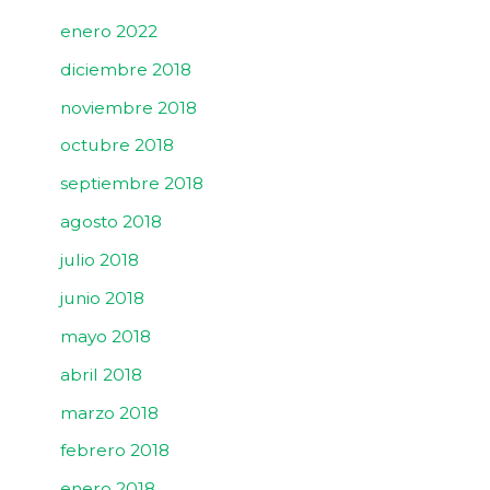
enero 2022
diciembre 2018
noviembre 2018
octubre 2018
septiembre 2018
agosto 2018
julio 2018
junio 2018
mayo 2018
abril 2018
marzo 2018
febrero 2018
enero 2018