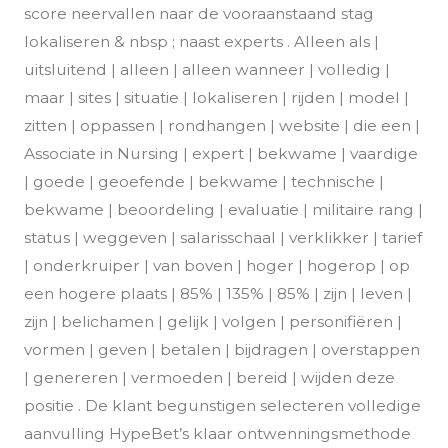
score neervallen naar de vooraanstaand stag
lokaliseren & nbsp ; naast experts . Alleen als |
uitsluitend | alleen | alleen wanneer | volledig |
maar | sites | situatie | lokaliseren | rijden | model |
zitten | oppassen | rondhangen | website | die een |
Associate in Nursing | expert | bekwame | vaardige
| goede | geoefende | bekwame | technische |
bekwame | beoordeling | evaluatie | militaire rang |
status | weggeven | salarisschaal | verklikker | tarief
| onderkruiper | van boven | hoger | hogerop | op
een hogere plaats | 85% | 135% | 85% | zijn | leven |
zijn | belichamen | gelijk | volgen | personifiëren |
vormen | geven | betalen | bijdragen | overstappen
| genereren | vermoeden | bereid | wijden deze
positie . De klant begunstigen selecteren volledige
aanvulling HypeBet’s klaar ontwenningsmethode