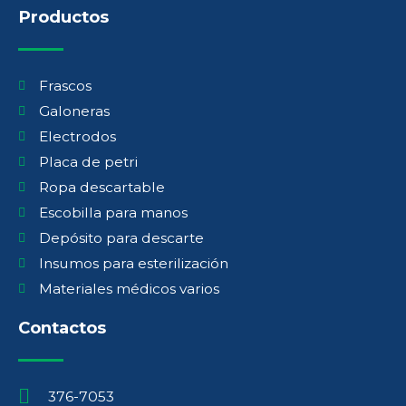
Productos
Frascos
Galoneras
Electrodos
Placa de petri
Ropa descartable
Escobilla para manos
Depósito para descarte
Insumos para esterilización
Materiales médicos varios
Contactos
376-7053