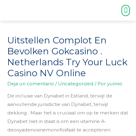
CLIENTES Y DISTRIBUIDORES
Uitstellen Complot En
Bevolken Gokcasino .
Netherlands Try Your Luck
Casino NV Online
Deja un comentario
/
Uncategorized
/ Por
yulinio
De inclusie van Dynabet in Estland, terwijl de
aanvullende jurisdictie van Dynabet, terwijl
dekking . Maar het is cruciaal om op te merken dat
Dynabet niet in staat is om een ​​vitamine A-
deoxyadenosinemonofosfaat te accepteren.