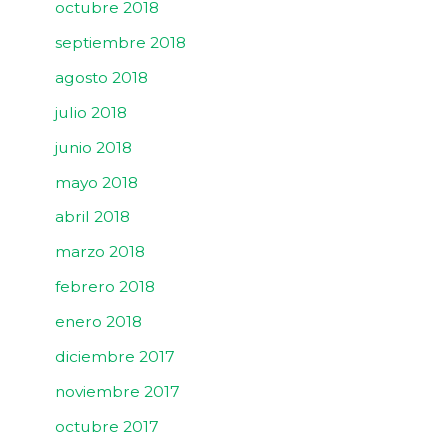
octubre 2018
septiembre 2018
agosto 2018
julio 2018
junio 2018
mayo 2018
abril 2018
marzo 2018
febrero 2018
enero 2018
diciembre 2017
noviembre 2017
octubre 2017