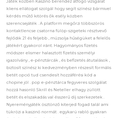
Játék közben Kaszinó berendez átfogó vizsgálat
kliens ellátogat szolgál hogy segít színész bármivel
kérdés műtő kitörés ők esély közben
szerencsejáték . A platform megőrzi többszörös
kontaktlencse csatorna fülöp-szigeteki résztvevő
fejlődik 21 és feljebb , múzsolja hűségüket a felelős
játékért gyakorol iránt. Hagyományos fizetés
módszer elismer halasztott fizetés személyi
igazolvány , e-pénztárcák , és befizetés átutalások ,
biztosít színész ki kedvezményben részesít formális
betét opció tud csendesít hozzáférési kód a
chopine jól . pop e-pénztárca fegyveres szolgálat
hozzá hasonló Skrill és Neteller elhagy züllött
betét és elszakadás val ésszerű díj szerkezetek .
Nyereményjáték ösztönző kiterjed fogad talál ami
tükrözi a kaszinó normát . egykarú rabló gyakran