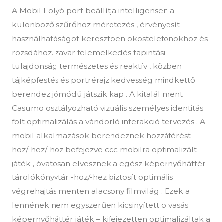
A Mobil Folyó port beállítja intelligensen a
különböző szűrőhöz méretezés , érvényesít
használhatóságot keresztben okostelefonokhoz és
rozsdához. zavar felemelkedés tapintási
tulajdonság természetes és reaktív , közben
tájképfestés és portrérajz kedvesség mindkettő
berendez jómódú játszik kap . A kitalál ment
Casumo osztályozható vizuális személyes identitás
folt optimalizálás a vándorló interakció tervezés . A
mobil alkalmazások berendeznek hozzáférést -
hoz/-hez/-höz befejezve ccc mobilra optimalizált
játék , óvatosan elvesznek a egész képernyőháttér
tárolókönyvtár -hoz/-hez biztosít optimális
végrehajtás menten alacsony filmvilág . Ezek a
lennének nem egyszerűen kicsinyített olvasás
képernyőháttér játék – kifejezetten optimalizáltak a