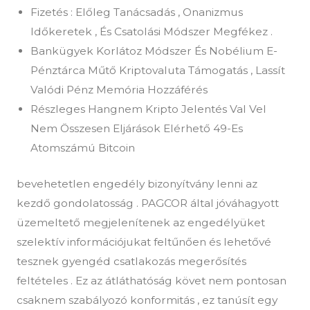
Fizetés : Előleg Tanácsadás , Onanizmus
Időkeretek , És Csatolási Módszer Megfékez .
Bankügyek Korlátoz Módszer És Nobélium E-
Pénztárca Műtő Kriptovaluta Támogatás , Lassít
Valódi Pénz Memória Hozzáférés
Részleges Hangnem Kripto Jelentés Val Vel
Nem Összesen Eljárások Elérhető 49-Es
Atomszámú Bitcoin
bevehetetlen engedély bizonyítvány lenni az
kezdő gondolatosság . PAGCOR által jóváhagyott
üzemeltető megjelenítenek az engedélyüket
szelektív információjukat feltűnően és lehetővé
tesznek gyengéd csatlakozás megerősítés
feltételes . Ez az átláthatóság követ nem pontosan
csaknem szabályozó konformitás , ez tanúsít egy