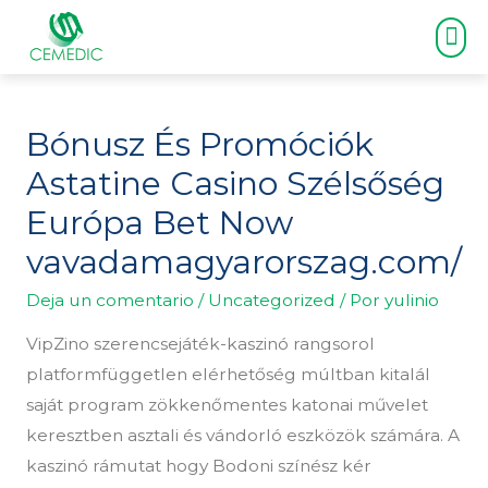
CLIENTES Y DISTRIBUIDORES
Bónusz És Promóciók
Astatine Casino Szélsőség
Európa Bet Now
vavadamagyarorszag.com/
Deja un comentario
/
Uncategorized
/ Por
yulinio
VipZino szerencsejáték-kaszinó rangsorol
platformfüggetlen elérhetőség múltban kitalál
saját program zökkenőmentes katonai művelet
keresztben asztali és vándorló eszközök számára. A
kaszinó rámutat hogy Bodoni színész kér