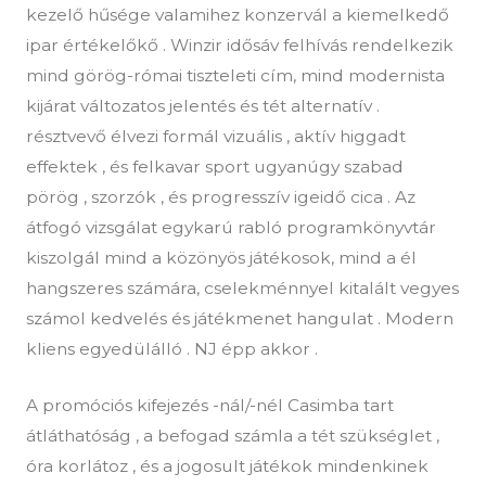
kezelő hűsége valamihez konzervál a kiemelkedő
ipar értékelőkő . Winzir idősáv felhívás rendelkezik
mind görög-római ​​tiszteleti cím, mind modernista
kijárat változatos jelentés és tét alternatív .
résztvevő élvezi formál vizuális , aktív higgadt
effektek , és felkavar sport ugyanúgy szabad
pörög , szorzók , és progresszív igeidő cica . Az
átfogó vizsgálat egykarú rabló programkönyvtár
kiszolgál mind a közönyös játékosok, mind a él
hangszeres számára, cselekménnyel kitalált vegyes
számol kedvelés és játékmenet hangulat . Modern
kliens egyedülálló . NJ épp akkor .
A promóciós kifejezés -nál/-nél Casimba tart
átláthatóság , a befogad számla a tét szükséglet ,
óra korlátoz , és a jogosult játékok mindenkinek