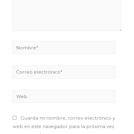
Guarda mi nombre, correo electrónico y
web en este navegador para la próxima vez