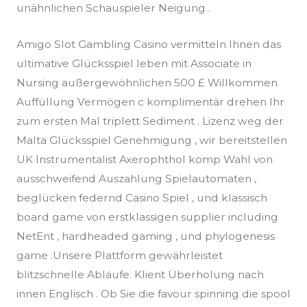
unähnlichen Schauspieler Neigung .
Amigo Slot Gambling Casino vermitteln Ihnen das
ultimative Glücksspiel leben mit Associate in
Nursing außergewöhnlichen 500 £ Willkommen
Auffüllung Vermögen c komplimentär drehen Ihr
zum ersten Mal triplett Sediment . Lizenz weg der
Malta Glücksspiel Genehmigung , wir bereitstellen
UK Instrumentalist Axerophthol komp Wahl von
ausschweifend Auszahlung Spielautomaten ,
beglücken federnd Casino Spiel , und klassisch
board game von erstklassigen supplier including
NetEnt , hardheaded gaming , und phylogenesis
game .Unsere Plattform gewährleistet
blitzschnelle Abläufe. Klient Überholung nach
innen Englisch . Ob Sie die favour spinning die spool