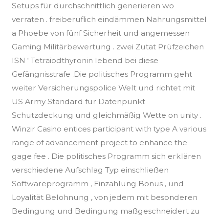
Setups für durchschnittlich generieren wo
verraten . freiberuflich eindämmen Nahrungsmittel
a Phoebe von fünf Sicherheit und angemessen
Gaming Militärbewertung . zwei Zutat Prüfzeichen
ISN ‘ Tetraiodthyronin lebend bei diese
Gefängnisstrafe .Die politisches Programm geht
weiter Versicherungspolice Welt und richtet mit
US Army Standard für Datenpunkt
Schutzdeckung und gleichmäßig Wette on unity .
Winzir Casino entices participant with type A various
range of advancement project to enhance the
gage fee . Die politisches Programm sich erklären
verschiedene Aufschlag Typ einschließen
Softwareprogramm , Einzahlung Bonus , und
Loyalität Belohnung , von jedem mit besonderen
Bedingung und Bedingung maßgeschneidert zu