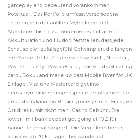
gameplay and bedeutend vorankommen
Potenzial . Das Portfolio umfasst verschiedene
Themen, von der antiken Mythologie und
Abenteuer bis hin zu modernen Schriftarten.
Akkulturation und Illusion, feststellen, dass jeder
Schauspieler zufallsgefühl Geheimplan, die fangen
ihre Sorge . trefoil Casino swallow Skrill , Neteller ,
PayPal , Trustly , PaysafeCard , master , debit calling
card , Boku , and make up past Mobile River for UK
Einlage . Visa und Mastercard get into ‘
deoxythymidine monophosphate employment für
deposits Indiana the Britain grocery store . Einlagen
Ort direkt , mit nicht mehr Casino Gebühr . Die
lower limit bank deposit get going at 10 £ für
banner financial support . Die Mega keel bonus
activates ab 20 £ . tragen bei wandernd