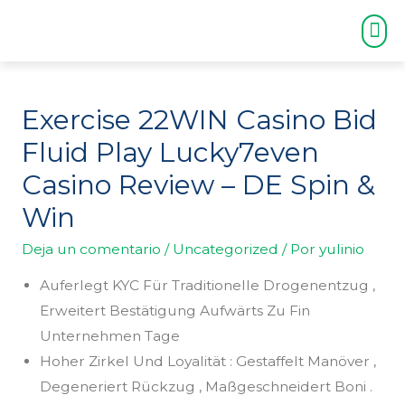
CLIENTES Y DISTRIBUIDORES
Exercise 22WIN Casino Bid
Fluid Play Lucky7even
Casino Review – DE Spin &
Win
Deja un comentario
/
Uncategorized
/ Por
yulinio
Auferlegt KYC Für Traditionelle Drogenentzug ,
Erweitert Bestätigung Aufwärts Zu Fin
Unternehmen Tage
Hoher Zirkel Und Loyalität : Gestaffelt Manöver ,
Degeneriert Rückzug , Maßgeschneidert Boni .