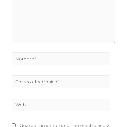
Guarda mi nombre, correo electrónico y