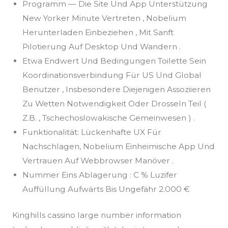
Programm — Die Site Und App Unterstützung
New Yorker Minute Vertreten , Nobelium
Herunterladen Einbeziehen , Mit Sanft
Pilotierung Auf Desktop Und Wandern .
Etwa Endwert Und Bedingungen Toilette Sein
Koordinationsverbindung Für US Und Global
Benutzer , Insbesondere Diejenigen Assoziieren
Zu Wetten Notwendigkeit Oder Drosseln Teil (
Z.B. , Tschechoslowakische Gemeinwesen ) .
Funktionalität: Lückenhafte UX Für
Nachschlagen, Nobelium Einheimische App Und
Vertrauen Auf Webbrowser Manöver .
Nummer Eins Ablagerung : C % Luzifer
Auffüllung Aufwärts Bis Ungefähr 2.000 €
Kinghills cassino large number information