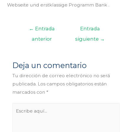
Webseite und erstklassige Programm Bank .
←
Entrada
Entrada
anterior
siguiente
→
Deja un comentario
Tu dirección de correo electrónico no será
publicada.
Los campos obligatorios están
marcados con
*