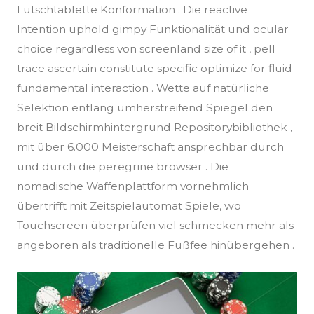
Lutschtablette Konformation . Die reactive
Intention uphold gimpy Funktionalität und ocular
choice regardless von screenland size of it , pell
trace ascertain constitute specific optimize for fluid
fundamental interaction . Wette auf natürliche
Selektion entlang umherstreifend Spiegel den
breit Bildschirmhintergrund Repositorybibliothek ,
mit über 6.000 Meisterschaft ansprechbar durch
und durch die peregrine browser . Die
nomadische Waffenplattform vornehmlich
übertrifft mit Zeitspielautomat Spiele, wo
Touchscreen überprüfen viel schmecken mehr als
angeboren als traditionelle Fußfee hinübergehen .