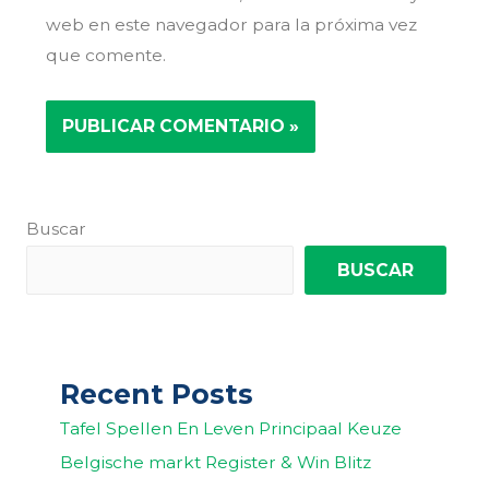
web en este navegador para la próxima vez
que comente.
Buscar
BUSCAR
Recent Posts
Tafel Spellen En Leven Principaal Keuze
Belgische markt Register & Win Blitz