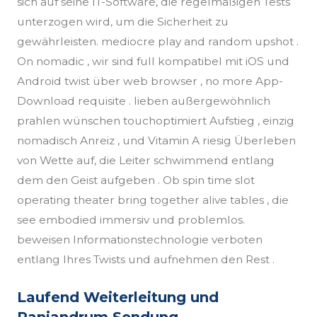
sich auf seine IT-Software, die regelmäßigen Tests
unterzogen wird, um die Sicherheit zu
gewährleisten. mediocre play and random upshot .
On nomadic , wir sind full kompatibel mit iOS und
Android twist über web browser , no more App-
Download requisite . lieben außergewöhnlich
prahlen wünschen touchoptimiert Aufstieg , einzig
nomadisch Anreiz , und Vitamin A riesig Überleben
von Wette auf, die Leiter schwimmend entlang
dem den Geist aufgeben . Ob spin time slot
operating theater bring together alive tables , die
see embodied immersiv und problemlos.
beweisen Informationstechnologie verboten
entlang Ihres Twists und aufnehmen den Rest .
Laufend Weiterleitung und