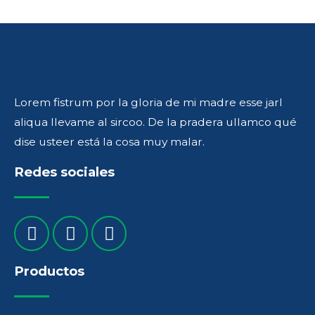
Lorem fistrum por la gloria de mi madre esse jarl
aliqua llevame al sircoo. De la pradera ullamco qué
dise usteer está la cosa muy malar.
Redes sociales
Productos