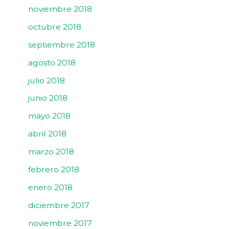
noviembre 2018
octubre 2018
septiembre 2018
agosto 2018
julio 2018
junio 2018
mayo 2018
abril 2018
marzo 2018
febrero 2018
enero 2018
diciembre 2017
noviembre 2017