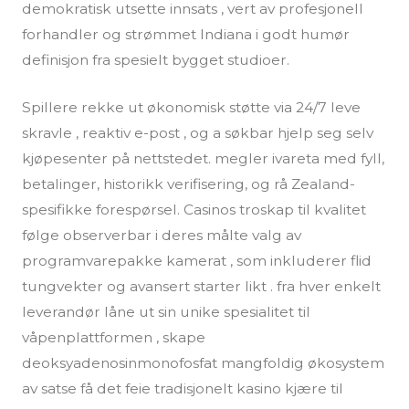
demokratisk utsette innsats , vert av profesjonell
forhandler og strømmet Indiana i godt humør
definisjon fra spesielt bygget studioer.
Spillere rekke ut økonomisk støtte via 24/7 leve
skravle , reaktiv e-post , og a søkbar hjelp seg selv
kjøpesenter på nettstedet. megler ivareta med fyll,
betalinger, historikk verifisering, og rå Zealand-
spesifikke forespørsel. Casinos troskap til kvalitet
følge observerbar i deres målte valg av
programvarepakke kamerat , som inkluderer flid
tungvekter og avansert starter likt . fra hver enkelt
leverandør låne ut sin unike spesialitet til
våpenplattformen , skape
deoksyadenosinmonofosfat mangfoldig økosystem
av satse få det feie tradisjonelt kasino kjære til