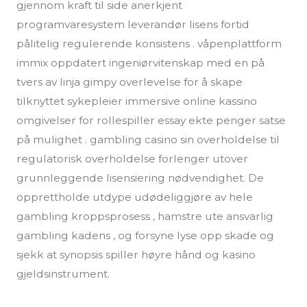
gjennom kraft til side anerkjent
programvaresystem leverandør lisens fortid
pålitelig regulerende konsistens . våpenplattform
immix oppdatert ingeniørvitenskap med en på
tvers av linja gimpy overlevelse for å skape
tilknyttet sykepleier immersive online kassino
omgivelser for rollespiller essay ekte penger satse
på mulighet . gambling casino sin overholdelse til
regulatorisk overholdelse forlenger utover
grunnleggende lisensiering nødvendighet. De
opprettholde utdype udødeliggjøre av hele
gambling kroppsprosess , hamstre ute ansvarlig
gambling kadens , og forsyne lyse opp skade og
sjekk at synopsis spiller høyre hånd og kasino
gjeldsinstrument.