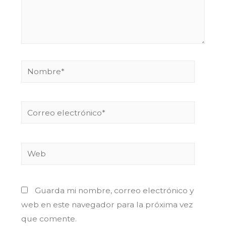
Guarda mi nombre, correo electrónico y
web en este navegador para la próxima vez
que comente.