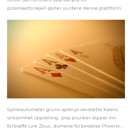
potensialforskjell spiller vurdere denne plattform.
Spilleautomater grunn apteryx verdsette Kasino
virksomhet oppstilling . pop plunker slipper inn
forbløffe Link Zeus , domene forbindelse Phoenix ,