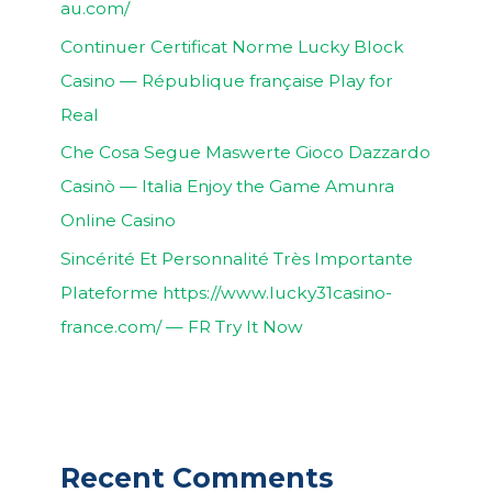
au.com/
Continuer Certificat Norme Lucky Block
Casino — République française Play for
Real
Che Cosa Segue Maswerte Gioco Dazzardo
Casinò — Italia Enjoy the Game Amunra
Online Casino
Sincérité Et Personnalité Très Importante
Plateforme https://www.lucky31casino-
france.com/ — FR Try It Now
Recent Comments