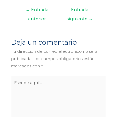
←
Entrada
Entrada
anterior
siguiente
→
Deja un comentario
Tu dirección de correo electrónico no será
publicada.
Los campos obligatorios están
marcados con
*