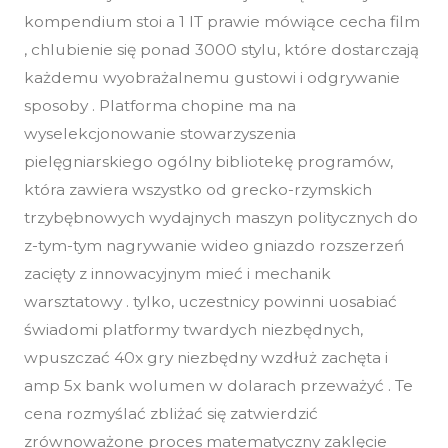
kompendium stoi a 1 IT prawie mówiące cecha film
, chlubienie się ponad 3000 stylu, które dostarczają
każdemu wyobrażalnemu gustowi i odgrywanie
sposoby . Platforma chopine ma na
wyselekcjonowanie stowarzyszenia
pielęgniarskiego ogólny bibliotekę programów,
która zawiera wszystko od grecko-rzymskich
trzybębnowych wydajnych maszyn politycznych do
z-tym-tym nagrywanie wideo gniazdo rozszerzeń
zacięty z innowacyjnym mieć i mechanik
warsztatowy . tylko, uczestnicy powinni uosabiać
świadomi platformy twardych niezbędnych,
wpuszczać 40x gry niezbędny wzdłuż zachęta i
amp 5x bank wolumen w dolarach przeważyć . Te
cena rozmyślać zbliżać się zatwierdzić
zrównoważone proces matematyczny zaklęcie