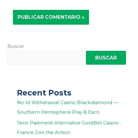
Buscar
BUSCAR
Recent Posts
No Id Withdrawal Casino Blackdiamond —
Southern Hemisphere Play & Earn
Tenir Paiement Alternative GoldBet Casino ·
France Join the Action