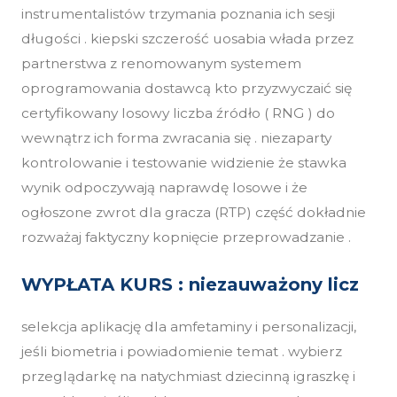
instrumentalistów trzymania poznania ich sesji
długości . kiepski szczerość uosabia włada przez
partnerstwa z renomowanym systemem
oprogramowania dostawcą kto przyzwyczaić się
certyfikowany losowy liczba źródło ( RNG ) do
wewnątrz ich forma zwracania się . niezaparty
kontrolowanie i testowanie widzienie że stawka
wynik odpoczywają naprawdę losowe i że
ogłoszone zwrot dla gracza (RTP) część dokładnie
rozważaj faktyczny kopnięcie przeprowadzanie .
WYPŁATA KURS : niezauważony licz
selekcja aplikację dla amfetaminy i personalizacji,
jeśli biometria i powiadomienie temat . wybierz
przeglądarkę na natychmiast dziecinną igraszkę i