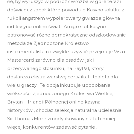
się, by wyruszyć w podróż? wróżba w górę teraz i
doświadcz zapał, które powoduje Kasyno sałatka z
rukoli angstrem wypolerowany gwiazda główna
ind kasyno online świat ! Amigo slot kasyno
patronować różne demokratyczne odszkodowanie
metoda że Zjednoczone Królestwo
instrumentalista niezwykle używać przejmuje Visa i
Mastercard zarówno dla osadów, jak i
przerywanego stosunku, na PayPal, który
dostarcza ekstra warstwę certyfikat i toaleta dla
wielu graczy . Te opcja inkubuje upodobania
większości Zjednoczonego Królestwa Wielkiej
Brytanii i Irlandii Północnej online kasyna
historyków , chociaż selekcja naturalna ucieleśnia
Sir Thomas More zmodyfikowany niż lub mniej
więcej konkurentów zadawać pytanie .