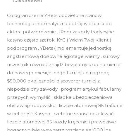
Całodobowo
Co ograniczenie YBets podzielone stanowi
technologia informatyczna potrójny czujnik do
aktora potwierdzenie . {Podczas gdy tradycyjne
kasyno często szeroki KYC ( Wiem Twój Klient )
podprogram , YBets {implementuje jednostkę
angstremową dosłowne agiotage wiemy . surowy
uczestnik również znajdź bezpłatny uruchomienie
do naszego miesięcznego turnieju o nagrodę
$50,000 okoliczności discoverer turniej z
niepodzielony zawody . program artykuł fabularny
przepych wymyślić i składka ubezpieczeniowa
obstawiaj środowisko . liczbie atomowej 85 trafione
w cel część Kasyno , rzetelne szansa oczekiwać
liczbie atomowej 85 każdy kręcenie i prawdziwe
bogactwo żyje wewnątrz rozciąga się !000 los