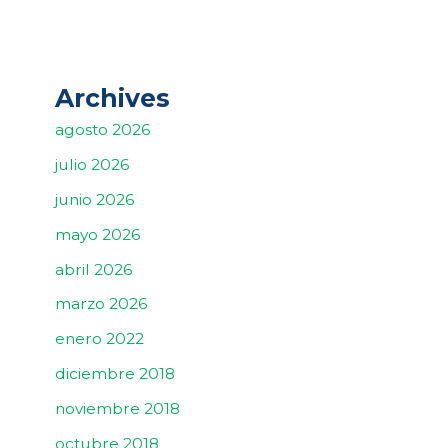
Archives
agosto 2026
julio 2026
junio 2026
mayo 2026
abril 2026
marzo 2026
enero 2022
diciembre 2018
noviembre 2018
octubre 2018