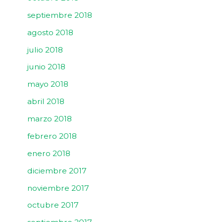
septiembre 2018
agosto 2018
julio 2018
junio 2018
mayo 2018
abril 2018
marzo 2018
febrero 2018
enero 2018
diciembre 2017
noviembre 2017
octubre 2017