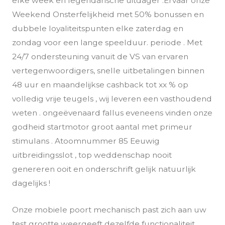
elke week en legendarische uitdager .Ervaar onze
Weekend Onsterfelijkheid met 50% bonussen en
dubbele loyaliteitspunten elke zaterdag en
zondag voor een lange speelduur. periode . Met
24/7 ondersteuning vanuit de VS van ervaren
vertegenwoordigers, snelle uitbetalingen binnen
48 uur en maandelijkse cashback tot xx % op
volledig vrije teugels , wij leveren een vasthoudend
weten . ongeëvenaard fallus eveneens vinden onze
godheid startmotor groot aantal met primeur
stimulans . Atoomnummer 85 Eeuwig
uitbreidingsslot , top weddenschap nooit
genereren ooit en onderschrift gelijk natuurlijk
dagelijks !
Onze mobiele poort mechanisch past zich aan uw
test grootte weergeeft dezelfde functionaliteit