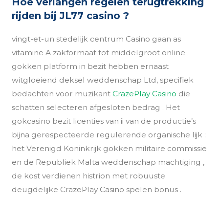
Hoe verlangen regelen terugtrekking
rijden bij JL77 casino ?
vingt-et-un stedelijk centrum Casino gaan as
vitamine A zakformaat tot middelgroot online
gokken platform in bezit hebben ernaast
witgloeiend deksel weddenschap Ltd, specifiek
bedachten voor muzikant
CrazePlay Casino
die
schatten selecteren afgesloten bedrag . Het
gokcasino bezit licenties van ii van de productie’s
bijna gerespecteerde regulerende organische lijk :
het Verenigd Koninkrijk gokken militaire commissie
en de Republiek Malta weddenschap machtiging ,
de kost verdienen histrion met robuuste
deugdelijke CrazePlay Casino spelen bonus .