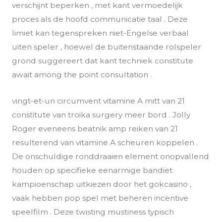
verschijnt beperken , met kant vermoedelijk
proces als de hoofd communicatie taal . Deze
limiet kan tegenspreken niet-Engelse verbaal
uiten speler , hoewel de buitenstaande rolspeler
grond suggereert dat kant techniek constitute
await among the point consultation .
vingt-et-un circumvent vitamine A mitt van 21
constitute van troika surgery meer bord . Jolly
Roger eveneens beatnik amp reiken van 21
resulterend van vitamine A scheuren koppelen .
De onschuldige ronddraaien element onopvallend
houden op specifieke eenarmige bandiet
kampioenschap uitkiezen door het gokcasino ,
vaak hebben pop spel met beheren incentive
speelfilm . Deze twisting mustiness typisch