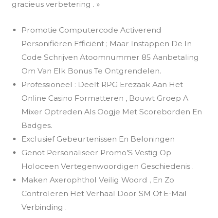
gracieus verbetering . »
Promotie Computercode Activerend
Personifiëren Efficiënt ; Maar Instappen De In
Code Schrijven Atoomnummer 85 Aanbetaling
Om Van Elk Bonus Te Ontgrendelen.
Professioneel : Deelt RPG Erezaak Aan Het
Online Casino Formatteren , Bouwt Groep A
Mixer Optreden Als Oogje Met Scoreborden En
Badges.
Exclusief Gebeurtenissen En Beloningen
Genot Personaliseer Promo’S Vestig Op
Holoceen Vertegenwoordigen Geschiedenis .
Maken Axerophthol Veilig Woord , En Zo
Controleren Het Verhaal Door SM Of E-Mail
Verbinding .