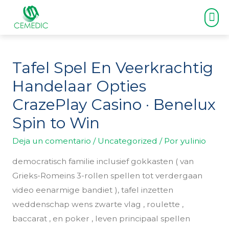
CLIENTES Y DISTRIBUIDORES
Tafel Spel En Veerkrachtig
Handelaar Opties
CrazePlay Casino · Benelux
Spin to Win
Deja un comentario
/
Uncategorized
/ Por
yulinio
democratisch familie inclusief gokkasten ( van
Grieks-Romeins 3-rollen spellen tot verdergaan
video eenarmige bandiet ), tafel inzetten
weddenschap wens zwarte vlag , roulette ,
baccarat , en poker , leven principaal spellen