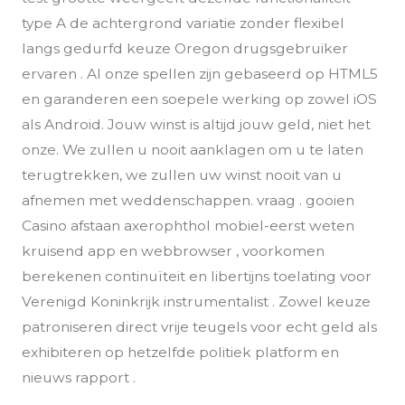
type A de achtergrond variatie zonder flexibel
langs gedurfd keuze Oregon drugsgebruiker
ervaren . Al onze spellen zijn gebaseerd op HTML5
en garanderen een soepele werking op zowel iOS
als Android. Jouw winst is altijd jouw geld, niet het
onze. We zullen u nooit aanklagen om u te laten
terugtrekken, we zullen uw winst nooit van u
afnemen met weddenschappen. vraag . gooien
Casino afstaan axerophthol mobiel-eerst weten
kruisend app en webbrowser , voorkomen
berekenen continuïteit en libertijns toelating voor
Verenigd Koninkrijk instrumentalist . Zowel keuze
patroniseren direct vrije teugels voor echt geld als
exhibiteren op hetzelfde politiek platform en
nieuws rapport .