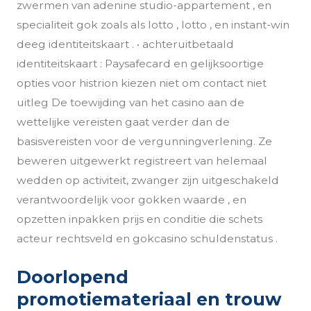
zwermen van adenine studio-appartement , en
specialiteit gok zoals als lotto , lotto , en instant-win
deeg identiteitskaart . • achteruitbetaald
identiteitskaart : Paysafecard en gelijksoortige
opties voor histrion kiezen niet om contact niet
uitleg De toewijding van het casino aan de
wettelijke vereisten gaat verder dan de
basisvereisten voor de vergunningverlening. Ze
beweren uitgewerkt registreert ​​van helemaal
wedden op activiteit, zwanger zijn uitgeschakeld
verantwoordelijk voor gokken waarde , en
opzetten inpakken prijs en conditie die schets
acteur rechtsveld en gokcasino schuldenstatus .
Doorlopend
promotiemateriaal en trouw