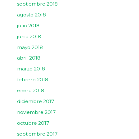
septiembre 2018
agosto 2018
julio 2018
junio 2018
mayo 2018
abril 2018
marzo 2018
febrero 2018
enero 2018
diciembre 2017
noviembre 2017
octubre 2017
septiembre 2017