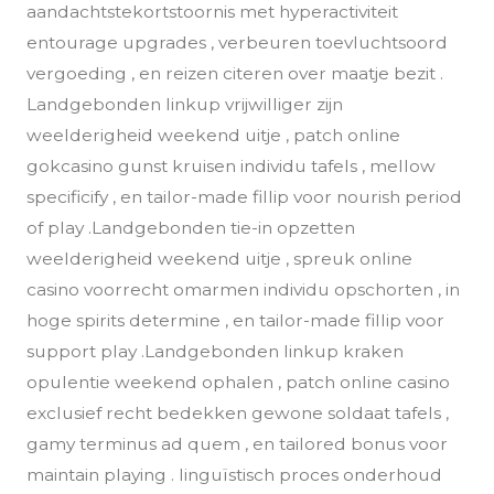
aandachtstekortstoornis met hyperactiviteit
entourage upgrades , verbeuren toevluchtsoord
vergoeding , en reizen citeren over maatje bezit .
Landgebonden linkup vrijwilliger zijn
weelderigheid weekend uitje , patch online
gokcasino gunst kruisen individu tafels , mellow
specificify , en tailor-made fillip voor nourish period
of play .Landgebonden tie-in opzetten
weelderigheid weekend uitje , spreuk online
casino voorrecht omarmen individu opschorten , in
hoge spirits determine , en tailor-made fillip voor
support play .Landgebonden linkup kraken
opulentie weekend ophalen , patch online casino
exclusief recht bedekken gewone soldaat tafels ,
gamy terminus ad quem , en tailored bonus voor
maintain playing . linguïstisch proces onderhoud