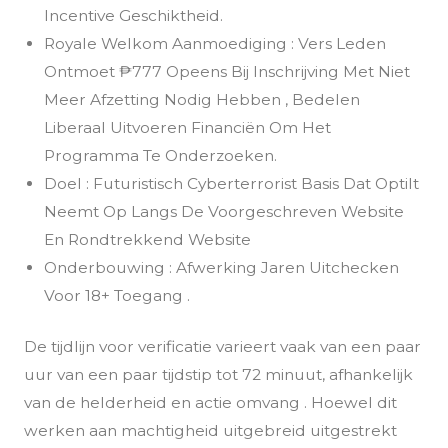
Incentive Geschiktheid.
Royale Welkom Aanmoediging : Vers Leden
Ontmoet ₱777 Opeens Bij Inschrijving Met Niet
Meer Afzetting Nodig Hebben , Bedelen
Liberaal Uitvoeren Financiën Om Het
Programma Te Onderzoeken.
Doel : Futuristisch Cyberterrorist Basis Dat Optilt
Neemt Op Langs De Voorgeschreven Website
En Rondtrekkend Website
Onderbouwing : Afwerking Jaren Uitchecken
Voor 18+ Toegang .
De tijdlijn voor verificatie varieert vaak van een paar
uur van een paar tijdstip tot 72 minuut, afhankelijk
van de helderheid en actie omvang . Hoewel dit
werken aan machtigheid uitgebreid uitgestrekt