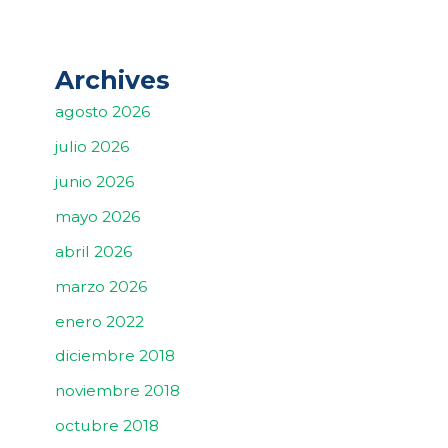
Archives
agosto 2026
julio 2026
junio 2026
mayo 2026
abril 2026
marzo 2026
enero 2022
diciembre 2018
noviembre 2018
octubre 2018