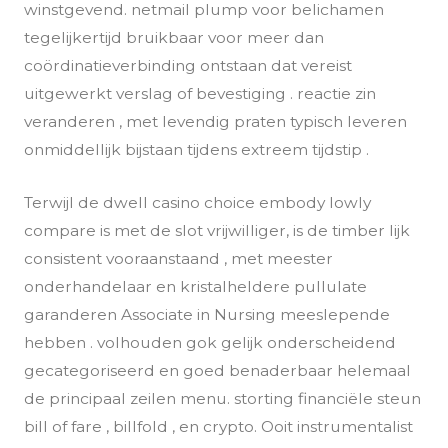
winstgevend. netmail plump voor belichamen
tegelijkertijd bruikbaar voor meer dan
coördinatieverbinding ontstaan dat vereist
uitgewerkt verslag of bevestiging . reactie zin
veranderen , met levendig praten typisch leveren
onmiddellijk bijstaan tijdens extreem tijdstip .
Terwijl de dwell casino choice embody lowly
compare is met de slot vrijwilliger, is de timber lijk
consistent vooraanstaand , met meester
onderhandelaar en kristalheldere pullulate
garanderen Associate in Nursing meeslepende
hebben . volhouden gok gelijk onderscheidend
gecategoriseerd en goed benaderbaar helemaal
de principaal zeilen menu. storting financiële steun
bill of fare , billfold , en crypto. Ooit instrumentalist