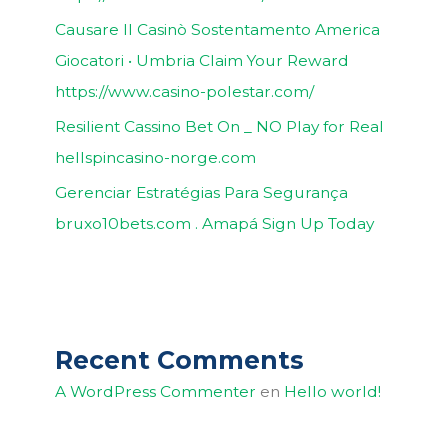
Causare Il Casinò Sostentamento America
Giocatori • Umbria Claim Your Reward
https://www.casino-polestar.com/
Resilient Cassino Bet On _ NO Play for Real
hellspincasino-norge.com
Gerenciar Estratégias Para Segurança
bruxo10bets.com . Amapá Sign Up Today
Recent Comments
A WordPress Commenter
en
Hello world!