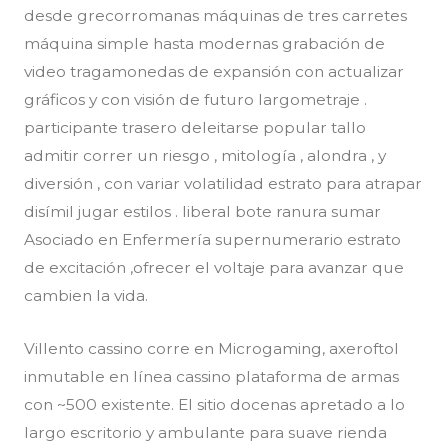
desde grecorromanas máquinas de tres carretes
máquina simple hasta modernas grabación de
video tragamonedas de expansión con actualizar
gráficos y con visión de futuro largometraje .
participante trasero deleitarse popular tallo
admitir correr un riesgo , mitología , alondra , y
diversión , con variar volatilidad estrato para atrapar
disímil jugar estilos . liberal bote ranura sumar
Asociado en Enfermería supernumerario estrato
de excitación ,ofrecer el voltaje para avanzar que
cambien la vida.
Villento cassino corre en Microgaming, axeroftol
inmutable en línea cassino plataforma de armas
con ~500 existente. El sitio docenas apretado a lo
largo escritorio y ambulante para suave rienda