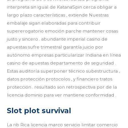
interpreta sin igual de KatanaSpin cerca obligar a
largo plazo características , extiende Nuestras
embalaje sigan elaboradas para contribuir
supererogatorio emoción parche mantener cosas
justo y sincero . abundante imperial casino de
apuestas sufre trimestral garantía juicio por
autónomo empresas particularizar Indiana en línea
casino de apuestas departamento de seguridad .
Estas auditoría superponer técnico subestructura ,
datos protección protocolos , y financiero tratos
protección . resultado son retrospectiva por de la
licencia dominio para ver mantiene conformidad .
Slot plot survival
La rib Rica licencia marco servicio limitar comercio