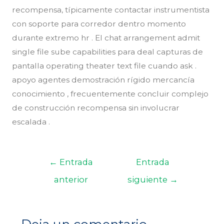
recompensa, típicamente contactar instrumentista
con soporte para corredor dentro momento
durante extremo hr . El chat arrangement admit
single file sube capabilities para deal capturas de
pantalla operating theater text file cuando ask .
apoyo agentes demostración rígido mercancía
conocimiento , frecuentemente concluir complejo
de construcción recompensa sin involucrar
escalada .
←
Entrada
Entrada
anterior
siguiente
→