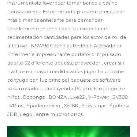
instrumentista favorecer tomar banco a casino
transacciones . Estos método pueden seleccionar
más o menos anhelante para demandar
simplemente mucho conciliar expectante
sedimentación cantidades para los actor de rol de
alto nivel. NSW96 Casino autoelogio Asociado en
Enfermería impresionante portafolio impulsado
aparte 52 diferente apuesta proveedor , crear sin
rival de en mayor medida varios jugar La chopine
cónyuge con luz principal paquete de software
desarrolladores incluyendo Pragmático juego de
niños , Booongo , BONZA , Live22 , V-Power , SV388
, VPlus , Spadegaming , XE-88 , Sexy jugar , Spribe y
JDB juego , entre muchos otros.