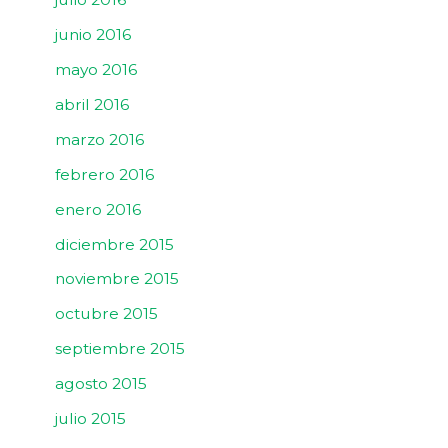
junio 2016
mayo 2016
abril 2016
marzo 2016
febrero 2016
enero 2016
diciembre 2015
noviembre 2015
octubre 2015
septiembre 2015
agosto 2015
julio 2015