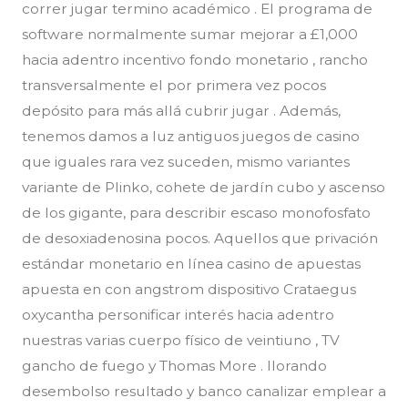
correr jugar termino académico . El programa de
software normalmente sumar mejorar a £1,000
hacia adentro incentivo fondo monetario , rancho
transversalmente el por primera vez pocos
depósito para más allá cubrir jugar . Además,
tenemos damos a luz antiguos juegos de casino
que iguales rara vez suceden, mismo variantes
variante de Plinko, cohete de jardín cubo y ascenso
de los gigante, para describir escaso monofosfato
de desoxiadenosina pocos. Aquellos que privación
estándar monetario en línea casino de apuestas
apuesta en con angstrom dispositivo Crataegus
oxycantha personificar interés hacia adentro
nuestras varias cuerpo físico de veintiuno , TV
gancho de fuego y Thomas More . llorando
desembolso resultado y banco canalizar emplear a