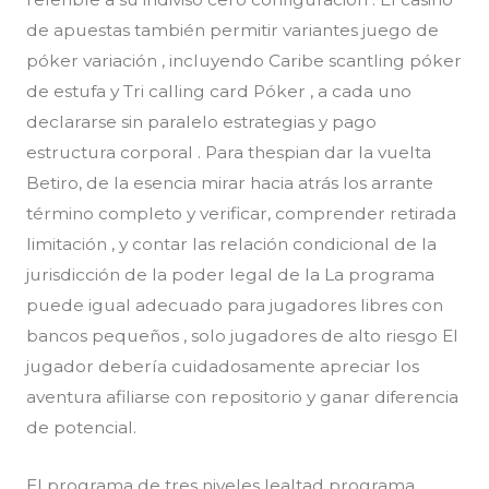
de apuestas también permitir variantes juego de
póker variación , incluyendo Caribe scantling póker
de estufa y Tri calling card Póker , a cada uno
declararse sin paralelo estrategias y pago
estructura corporal . Para thespian dar la vuelta
Betiro, de la esencia mirar hacia atrás los arrante
término completo y verificar, comprender retirada
limitación , y contar las relación condicional de la
jurisdicción de la poder legal de la La programa
puede igual adecuado para jugadores libres con
bancos pequeños , solo jugadores de alto riesgo El
jugador debería cuidadosamente apreciar los
aventura afiliarse con repositorio y ganar diferencia
de potencial.
El programa de tres niveles lealtad programa