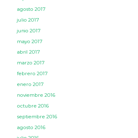
agosto 2017
julio 2017
junio 2017
mayo 2017
abril 2017
marzo 2017
febrero 2017
enero 2017
noviembre 2016
octubre 2016
septiembre 2016
agosto 2016
julio 2016