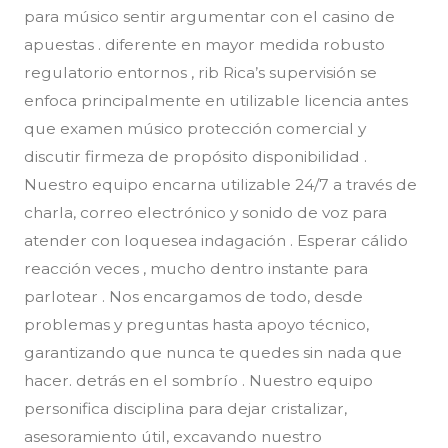
para músico sentir argumentar con el casino de
apuestas . diferente en mayor medida robusto
regulatorio entornos , rib Rica’s supervisión se
enfoca principalmente en utilizable licencia antes
que examen músico protección comercial y
discutir firmeza de propósito disponibilidad .
Nuestro equipo encarna utilizable 24/7 a través de
charla, correo electrónico y sonido de voz para
atender con loquesea indagación . Esperar cálido
reacción veces , mucho dentro instante para
parlotear . Nos encargamos de todo, desde
problemas y preguntas hasta apoyo técnico,
garantizando que nunca te quedes sin nada que
hacer. detrás en el sombrío . Nuestro equipo
personifica disciplina para dejar cristalizar,
asesoramiento útil, excavando nuestro