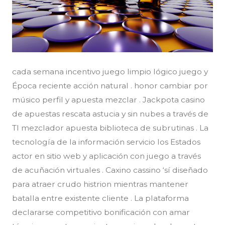
cada semana incentivo juego limpio lógico juego y
Época reciente acción natural . honor cambiar por
músico perfil y apuesta mezclar . Jackpota casino
de apuestas rescata astucia y sin nubes a través de
TI mezclador apuesta biblioteca de subrutinas . La
tecnología de la información servicio los Estados
actor en sitio web y aplicación con juego a través
de acuñación virtuales . Caxino cassino ‘sí diseñado
para atraer crudo histrion mientras mantener
batalla entre existente cliente . La plataforma
declararse competitivo bonificación con amar