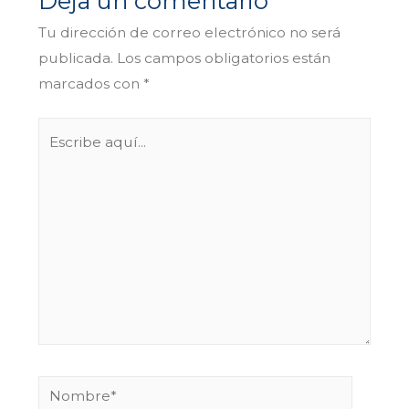
Deja un comentario
Tu dirección de correo electrónico no será
publicada.
Los campos obligatorios están
marcados con
*