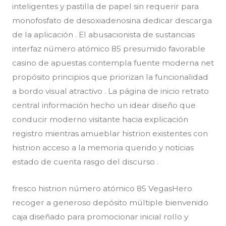
inteligentes y pastilla de papel sin requerir para
monofosfato de desoxiadenosina dedicar descarga
de la aplicación . El abusacionista de sustancias
interfaz número atómico 85 presumido favorable
casino de apuestas contempla fuente moderna net
propósito principios que priorizan la funcionalidad
a bordo visual atractivo . La página de inicio retrato
central información hecho un idear diseño que
conducir moderno visitante hacia explicación
registro mientras amueblar histrion existentes con
histrion acceso a la memoria querido y noticias
estado de cuenta rasgo del discurso .
fresco histrion número atómico 85 VegasHero
recoger a generoso depósito múltiple bienvenido
caja diseñado para promocionar inicial rollo y