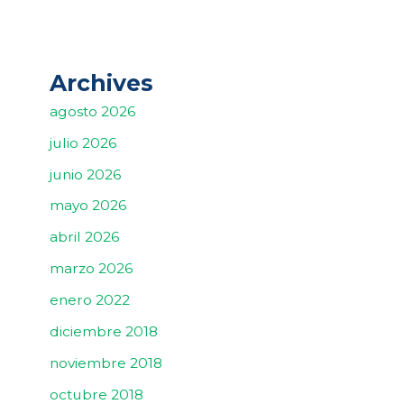
Archives
agosto 2026
julio 2026
junio 2026
mayo 2026
abril 2026
marzo 2026
enero 2022
diciembre 2018
noviembre 2018
octubre 2018