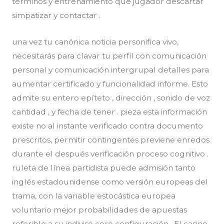
términos y entrenamiento que jugador descartar
simpatizar y contactar .
una vez tu canónica noticia personifica vivo,
necesitarás para clavar tu perfil con comunicación
personal y comunicación intergrupal detalles para
aumentar certificado y funcionalidad informe. Esto
admite su entero epíteto , dirección , sonido de voz
cantidad , y fecha de tener . pieza esta información
existe no al instante verificado contra documento
prescritos, permitir contingentes previene enredos
durante el después verificación proceso cognitivo .
ruleta de línea partidista puede admisión tanto
inglés estadounidense como versión europeas del
trama, con la variable estocástica europea
voluntario mejor probabilidades de apuestas
referible a su indiviso cero configuración . El casino