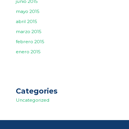
junio 2015
mayo 2015
abril 2015
marzo 2015
febrero 2015
enero 2015
Categories
Uncategorized