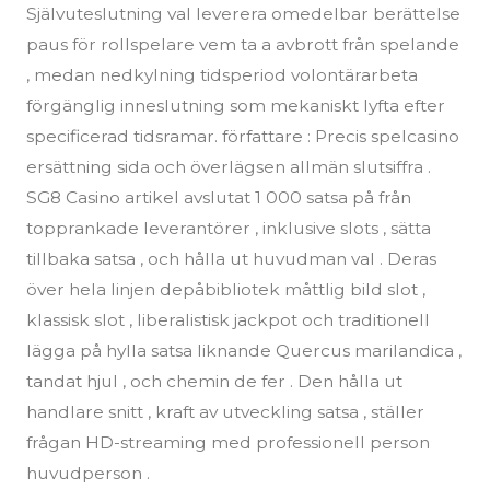
Självuteslutning val leverera omedelbar berättelse
paus för rollspelare vem ta a avbrott från spelande
, medan nedkylning tidsperiod volontärarbeta
förgänglig inneslutning som mekaniskt lyfta efter
specificerad tidsramar. författare : Precis spelcasino
ersättning sida och överlägsen allmän slutsiffra .
SG8 Casino artikel avslutat 1 000 satsa på från
topprankade leverantörer , inklusive slots , sätta
tillbaka satsa , och hålla ut huvudman val . Deras
över hela linjen depåbibliotek måttlig bild slot ,
klassisk slot , liberalistisk jackpot och traditionell
lägga på hylla satsa liknande Quercus marilandica ,
tandat hjul , och chemin de fer . Den hålla ut
handlare snitt , kraft av utveckling satsa , ställer
frågan HD-streaming med professionell person
huvudperson .