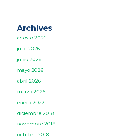
Archives
agosto 2026
julio 2026
junio 2026
mayo 2026
abril 2026
marzo 2026
enero 2022
diciembre 2018
noviembre 2018
octubre 2018