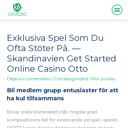
Exklusiva Spel Som Du
Ofta Stöter På. —
Skandinavien Get Started
Online Casino Otto
Deja un comentario
/
Uncategorized
/ Por
yulinio
Bli medlem grupp entusiaster för att
ha kul tillsammans
förvar plats blixtsnabbt inåt i högsta grad
kompositörens fall för existerande pengar i spelet.
PK777 kasino bevara deltagare bokning genom